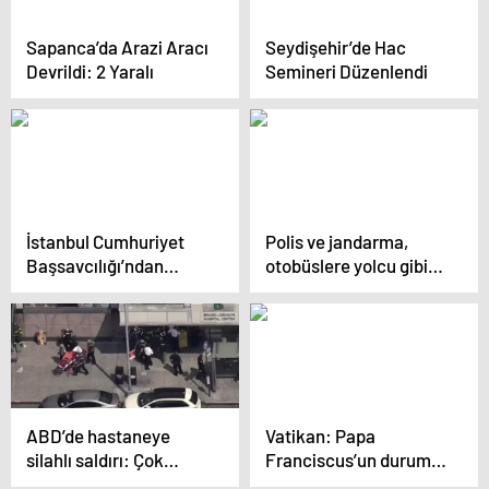
Sapanca’da Arazi Aracı
Seydişehir’de Hac
Devrildi: 2 Yaralı
Semineri Düzenlendi
İstanbul Cumhuriyet
Polis ve jandarma,
Başsavcılığı’ndan
otobüslere yolcu gibi
“siyasi yasak” iddiasına
binip şoförleri
yalanlama
denetleyecek
ABD’de hastaneye
Vatikan: Papa
silahlı saldırı: Çok
Franciscus’un durumu
sayıda yaralı var
kritik