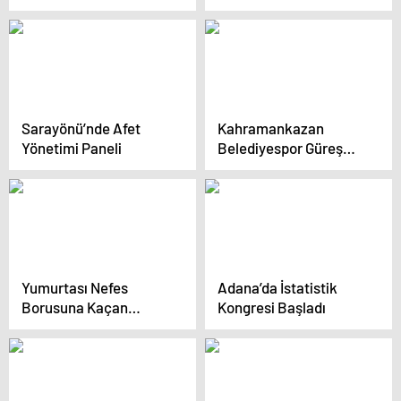
Hayatını Kaybetti
ve Kuraklıkla Mücadele
Projesi
Sarayönü’nde Afet
Kahramankazan
Yönetimi Paneli
Belediyespor Güreş
Takımı, İl
Şampiyonası’ndan
Madalyalarla Döndü
Yumurtası Nefes
Adana’da İstatistik
Borusuna Kaçan
Kongresi Başladı
Öğretmen,
Meslektaşının
Kahramanlığıyla
Kurtarıldı