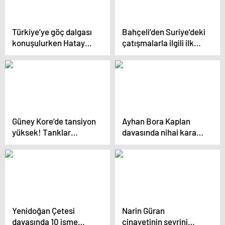
Türkiye’ye göç dalgası
Bahçeli’den Suriye’deki
konuşulurken Hatay
çatışmalarla ilgili ilk
sınırında Suriyeliler
yorum: Esad, Türkiye
memleketlerine
ile ön şartsız temas
dönüyor
kurmalı
Güney Kore’de tansiyon
Ayhan Bora Kaplan
yüksek! Tanklar
davasında nihai karar
sokaklara indi, binlerce
belli oldu
kişi Meclis’e gidiyor
Yenidoğan Çetesi
Narin Güran
davasında 10 isme
cinayetinin seyrini