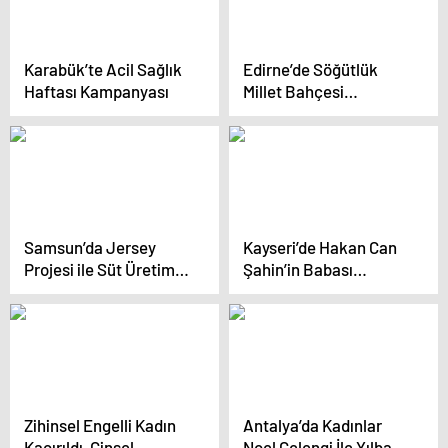
Karabük’te Acil Sağlık
Edirne’de Söğütlük
Haftası Kampanyası
Millet Bahçesi
tamamlandı, temizlik
aşamasına geçildi
Samsun’da Jersey
Kayseri’de Hakan Can
Projesi ile Süt Üretimi
Şahin’in Babası
Artıyor
Defnedildi
Zihinsel Engelli Kadın
Antalya’da Kadınlar
Kaçırıldı, Cinsel
Noel Çelengi İle Yılbaşı