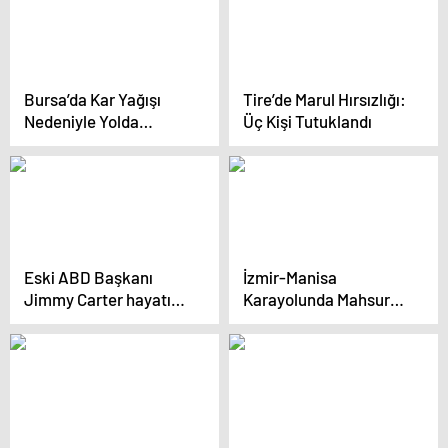
Bursa’da Kar Yağışı
Tire’de Marul Hırsızlığı:
Nedeniyle Yolda
Üç Kişi Tutuklandı
Mahsur Kalan
Sürücüler Yardım Aldı
Eski ABD Başkanı
İzmir-Manisa
Jimmy Carter hayatını
Karayolunda Mahsur
kaybetti
Kalan Vatandaşlar
Kurtarıldı