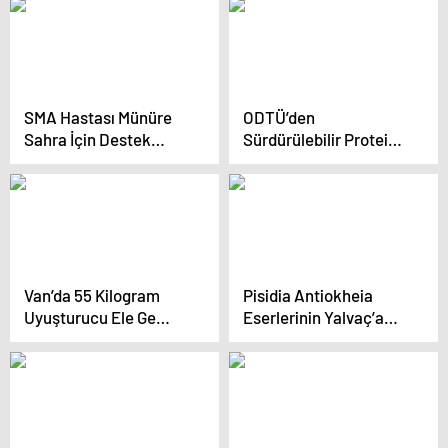
SMA Hastası Münüre
ODTÜ’den
Sahra İçin Destek
Sürdürülebilir Protein
Çağrısı
Projesi
Van’da 55 Kilogram
Pisidia Antiokheia
Uyuşturucu Ele Ge
Eserlerinin Yalvaç’a
geçti
İadesi İstendi