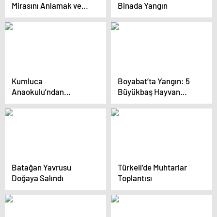
Mirasını Anlamak ve
Binada Yangın
Kadınlara Seçme
Hakkı Etkinliği
Kumluca
Boyabat’ta Yangın: 5
Anaokulu’ndan
Büyükbaş Hayvan
Askerlere Portakal
Telef Oldu
Gönderimi
Batağan Yavrusu
Türkeli’de Muhtarlar
Doğaya Salındı
Toplantısı