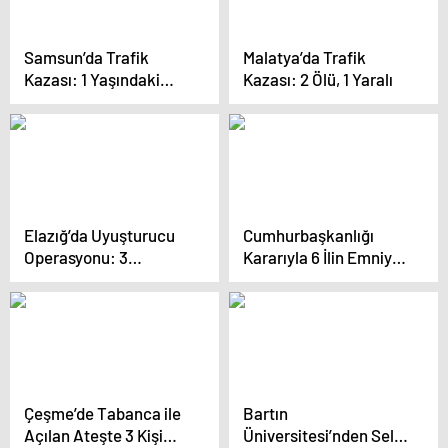
Samsun’da Trafik
Malatya’da Trafik
Kazası: 1 Yaşındaki
Kazası: 2 Ölü, 1 Yaralı
Uras Yıldız Hayatını
Kaybetti
Elazığ’da Uyuşturucu
Cumhurbaşkanlığı
Operasyonu: 3
Kararıyla 6 İlin Emniyet
Tutuklama
Müdürü Değişti, HSK’da
369 Hakim ve Savcı
İçin Görev Değişikliği
Çeşme’de Tabanca ile
Bartın
Açılan Ateşte 3 Kişi
Üniversitesi’nden Sel