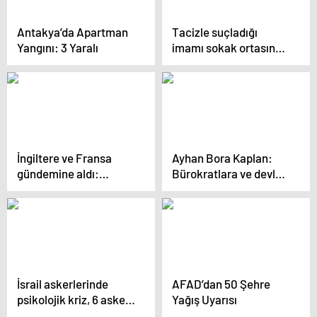
Antakya’da Apartman
Tacizle suçladığı
Yangını: 3 Yaralı
imamı sokak ortasında
öldürdü
İngiltere ve Fransa
Ayhan Bora Kaplan:
gündemine aldı:
Bürokratlara ve devlet
Ukrayna’ya asker
büyüklerine iftira
gönderme seçeneği
atmamı istediler
yeniden masada
İsrail askerlerinde
AFAD’dan 50 Şehre
psikolojik kriz, 6 asker
Yağış Uyarısı
intihar etti