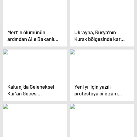
Mert’in ölümünün
Ukrayna, Rusya’nın
ardından Aile Bakanlığı
Kursk bölgesinde karşı
harekete geçiyor
saldırı başlattı
Kakanj’da Geleneksel
Yeni yıl için yazılı
Kur’an Gecesi
protestoya bile zam
Düzenlendi
geldi