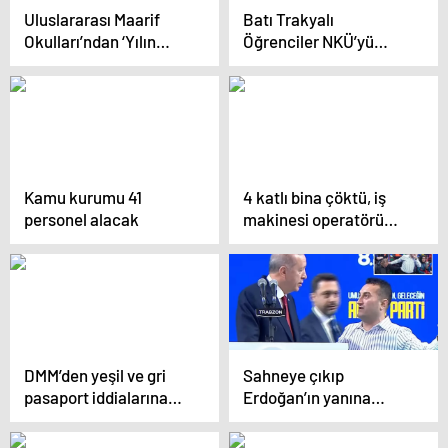
Uluslararası Maarif
Batı Trakyalı
Okulları’ndan ‘Yılın
Öğrenciler NKÜ’yü
Kareleri’ Oylaması
Ziyaret Etti
Kamu kurumu 41
4 katlı bina çöktü, iş
personel alacak
makinesi operatörü
enkaz altında
DMM’den yeşil ve gri
Sahneye çıkıp
pasaport iddialarına
Erdoğan’ın yanına
yalanlama
geldi, sonrasında
yaşananlar bomba