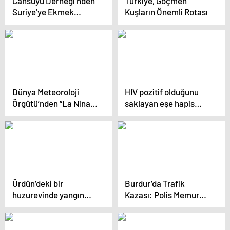
Cansuyu Derneği’nden
Türkiye, Göçmen
Suriye’ye Ekmek
Kuşların Önemli Rotası
Yardımı
Dünya Meteoroloji
HIV pozitif olduğunu
Örgütü’nden “La Nina”
saklayan eşe hapis
açıklaması
talebi
Ürdün’deki bir
Burdur’da Trafik
huzurevinde yangın
Kazası: Polis Memuru
faciası: 6 ölü, 60 yaralı
ve 5 Öğrenci Yaralı