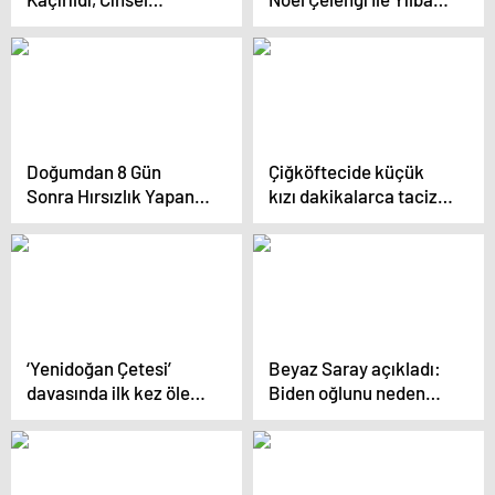
Saldırıya Uğradı
Coşkusuna Katılıyor
Doğumdan 8 Gün
Çiğköftecide küçük
Sonra Hırsızlık Yapan
kızı dakikalarca taciz
Genç Kız Yakalandı
etti
‘Yenidoğan Çetesi’
Beyaz Saray açıkladı:
davasında ilk kez ölen
Biden oğlunu neden
bebeklerin aileleri
affetti?
dinleniyor