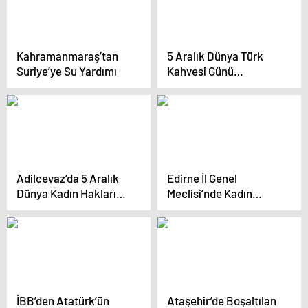
Kahramanmaraş’tan
5 Aralık Dünya Türk
Suriye’ye Su Yardımı
Kahvesi Günü
Lefkoşa’da Kutlandı
Adilcevaz’da 5 Aralık
Edirne İl Genel
Dünya Kadın Hakları
Meclisi’nde Kadın
Günü Etkinliği
Hakları Günü Kutlandı
İBB’den Atatürk’ün
Ataşehir’de Boşaltılan