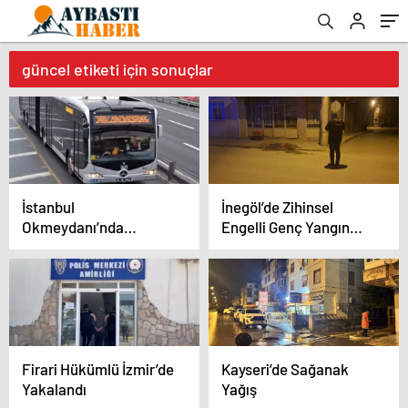
güncel etiketi için sonuçlar
İstanbul
İnegöl’de Zihinsel
Okmeydanı’nda
Engelli Genç Yangın
metrobüste yangın
Çıkardı
çıktı
Firari Hükümlü İzmir’de
Kayseri’de Sağanak
Yakalandı
Yağış