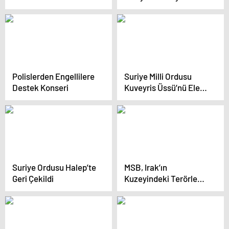
daha tutuklama talebi
değiştirecek ses kaydı:
Onlar kızlarını öldürdü,
Nevzat’ın boynuna
koydular
Polislerden Engellilere
Suriye Milli Ordusu
Destek Konseri
Kuveyris Üssü’nü Ele
Geçirdi
Suriye Ordusu Halep’te
MSB, Irak’ın
Geri Çekildi
Kuzeyindeki Terörle
Mücadele
Operasyonlarına
Devam Ediyor