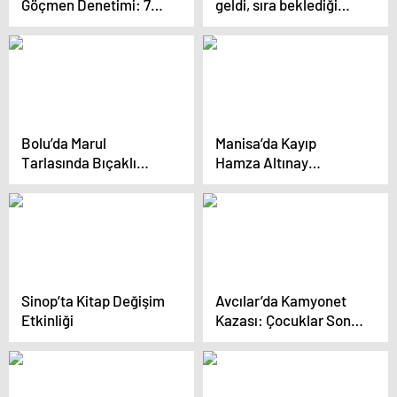
Göçmen Denetimi: 7
geldi, sıra beklediği
Yakalandı
sandalyede öldü
Bolu’da Marul
Manisa’da Kayıp
Tarlasında Bıçaklı
Hamza Altınay
Kavga: Bir Ölü
Uçurumda Ölü Bulundu
Sinop’ta Kitap Değişim
Avcılar’da Kamyonet
Etkinliği
Kazası: Çocuklar Son
Anda Kurtuldu