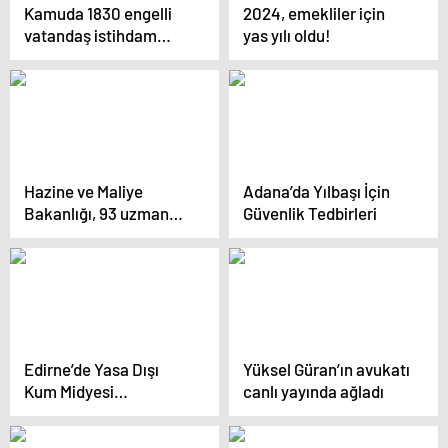
Kamuda 1830 engelli
2024, emekliler için
vatandaş istihdam
yas yılı oldu!
edilecek
Hazine ve Maliye
Adana’da Yılbaşı İçin
Bakanlığı, 93 uzman
Güvenlik Tedbirleri
yardımcısı alacak
Edirne’de Yasa Dışı
Yüksel Güran’ın avukatı
Kum Midyesi
canlı yayında ağladı
Kaçakçılığına 12 Milyon
Lira Ceza