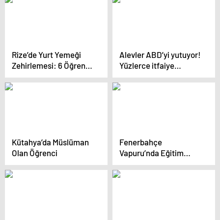
ifade verecek
Rize’de Yurt Yemeği
Alevler ABD’yi yutuyor!
Zehirlemesi: 6 Öğrenci
Yüzlerce itfaiye
Hastaneye Kaldırıldı
ekibinin
söndüremediği
yangından korkunç
görüntüler
Kütahya’da Müslüman
Fenerbahçe
Olan Öğrenci
Vapuru’nda Eğitim
Atölyesi