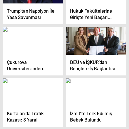
Trump’tan Napolyon İle
Hukuk Fakültelerine
Yasa Savunması
Girişte Yeni Başarı
Kriteri Belirlendi
Çukurova
DEÜ ve İŞKUR’dan
Üniversitesi’nden
Gençlere İş Bağlantısı
Kadınların
Doğurganlığını
Artıracak İlaç
Geliştirildi
Kurtalan’da Trafik
İzmit’te Terk Edilmiş
Kazası: 3 Yaralı
Bebek Bulundu