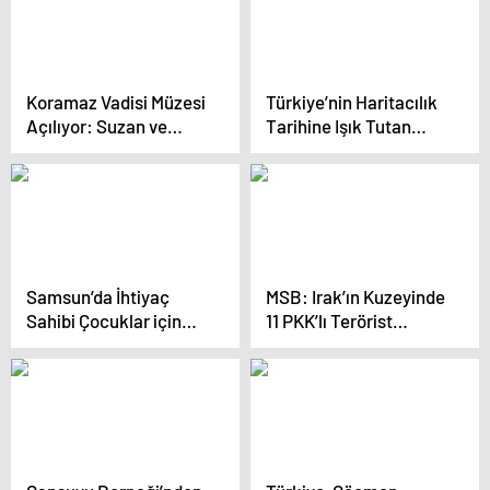
sergilendi
Koramaz Vadisi Müzesi
Türkiye’nin Haritacılık
Açılıyor: Suzan ve
Tarihine Işık Tutan
Oğuz’un Aşkı
Müze
Sergilenecek
Samsun’da İhtiyaç
MSB: Irak’ın Kuzeyinde
Sahibi Çocuklar için
11 PKK’lı Terörist
Hamsi Şenliği
Etkisiz Hale Getirildi
Düzenlendi