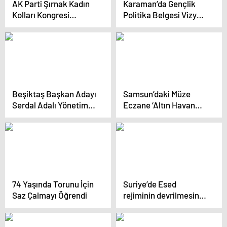
AK Parti Şırnak Kadın
Karaman’da Gençlik
Kolları Kongresi
Politika Belgesi Vizyon
Başarıyla Gerçekleşti
Çalıştayı Düzenlendi
Beşiktaş Başkan Adayı
Samsun’daki Müze
Serdal Adalı Yönetim
Eczane ‘Altın Havan
Kurulunu Duyurdu
2024’ Ödülünü Kazandı
74 Yaşında Torunu İçin
Suriye’de Esed
Saz Çalmayı Öğrendi
rejiminin devrilmesinin
ardından ilk “özgür”
tiyatro oyunu