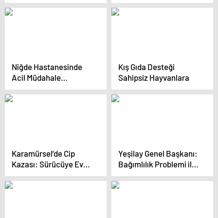
Savunma Yaptı
Niğde Hastanesinde
Kış Gıda Desteği
Acil Müdahale
Sahipsiz Hayvanlara
Tatbikatı
Karamürsel’de Cip
Yeşilay Genel Başkanı:
Kazası: Sürücüye Ev
Bağımlılık Problemi ile
Hapsi
Mücadelede Ücretsiz
Destek