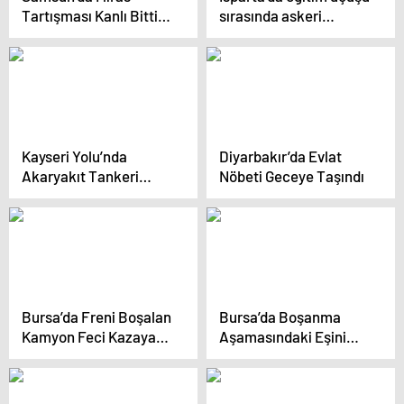
Tartışması Kanlı Bitti: 1
sırasında askeri
El Bombası ve Çok
helikopter düştü: 6
Sayıda Silah Ele
şehit (7)
Geçirildi
Kayseri Yolu’nda
Diyarbakır’da Evlat
Akaryakıt Tankeri
Nöbeti Geceye Taşındı
Devrildi: Sürücü
Yaralandı
Bursa’da Freni Boşalan
Bursa’da Boşanma
Kamyon Feci Kazaya
Aşamasındaki Eşini
Neden Oldu
Öldüren Adam İntihar
Etti