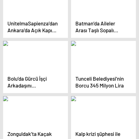
UnitelmaSapienza’dan
Batman’da Aileler
Ankara’da Açık Kapı
Arası Taşlı Sopalı
Günü Etkinliği
Kavga: 3 Yaralı
Bolu’da Gürcü İşçi
Tunceli Belediyesi’nin
Arkadaşını
Borcu 345 Milyon Lira
Bıçaklayarak Öldürdü
Zonguldak’ta Kaçak
Kalp krizi şüphesi ile