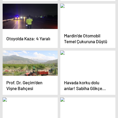
Mardin’de Otomobil
Otoyolda Kaza: 4 Yaralı
Temel Çukuruna Düştü
Prof. Dr. Geçim’den
Havada korku dolu
Vişne Bahçesi
anlar! Sabiha Gökçen’e
iniş yapacak uçağın
motoru durdu