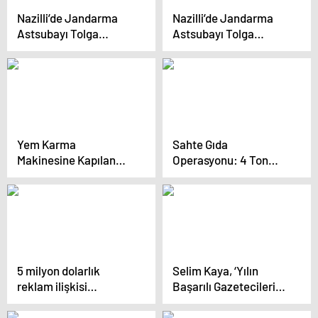
Nazilli’de Jandarma
Nazilli’de Jandarma
Astsubayı Tolga
Astsubayı Tolga
Gökalp Evinde Ölü
Gökalp Evinde Ölü
Bulundu
Bulundu
Yem Karma
Sahte Gıda
Makinesine Kapılan
Operasyonu: 4 Ton
Ahmet Başaran
Ürün Ele Geçirildi
Hayatını Kaybetti
5 milyon dolarlık
Selim Kaya, ‘Yılın
reklam ilişkisi
Başarılı Gazetecileri
iddiasında Serenay
Yarışması’nda Birinci
Sarıkaya ve Mert Demir
Oldu