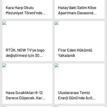
Kara Harp Okulu
Hatay’daki Selim Köse
Mezuniyet Töreni’nde
Apartmanı Davasında
Disiplin Cezaları
Sanıkların Tutuklanma
Talebi Reddedildi
RTÜK, NOW TV’ye logo
Firar Eden Hükümlü
değiştirmesi için 30
Yakalandı
gün süre verdi
Hava Sıcaklıkları 6-12
Uluslararası Temiz
Derece Düşecek, Kar
Enerji Günü’nde Acil
Yağışı Bekleniyor
Eylem Çağrısı