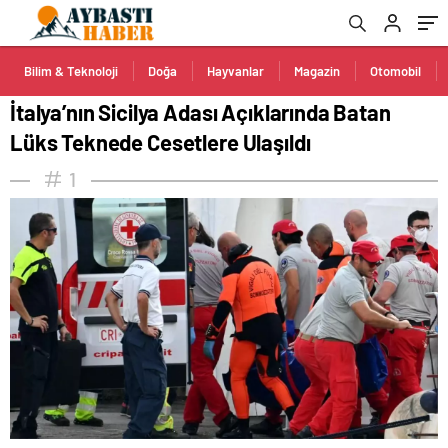
Bilim & Teknoloji
Doğa
Hayvanlar
Magazin
Otomobil
İtalya’nın Sicilya Adası Açıklarında Batan
Lüks Teknede Cesetlere Ulaşıldı
1