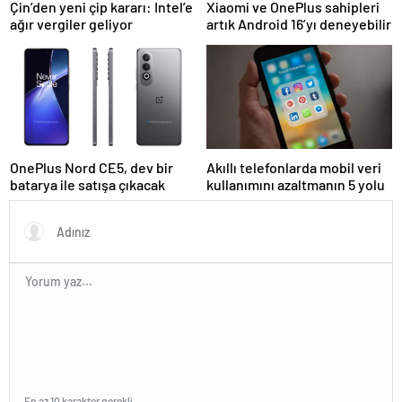
Çin’den yeni çip kararı: Intel’e
Xiaomi ve OnePlus sahipleri
ağır vergiler geliyor
artık Android 16’yı deneyebilir
OnePlus Nord CE5, dev bir
Akıllı telefonlarda mobil veri
batarya ile satışa çıkacak
kullanımını azaltmanın 5 yolu
En az 10 karakter gerekli