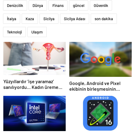
Denizcilik
Dünya
Finans
güncel
Güvenlik
İtalya
Kaza
Sicilya
Sicilya Adası
son dakika
Teknoloji
Ulaşım
Yüzyıllardır ‘işe yaramaz’
Google, Android ve Pixel
sanılıyordu… Kadın üreme
ekibinin birleşmesinin
sisteminde kilit rol
ardından yüzlerce kişiyi işten
oynayabilir
çıkardı