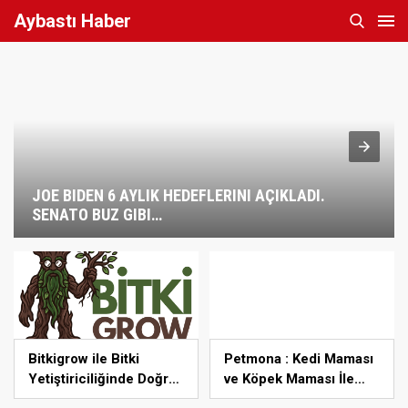
Aybastı Haber
JOE BIDEN 6 AYLIK HEDEFLERINI AÇIKLADI.
SENATO BUZ GIBI…
Bitkigrow ile Bitki
Petmona : Kedi Maması
Yetiştiriciliğinde Doğru
ve Köpek Maması İle
Ekipman ve Ürün Seçimi
Tüm Evcil Hayvan