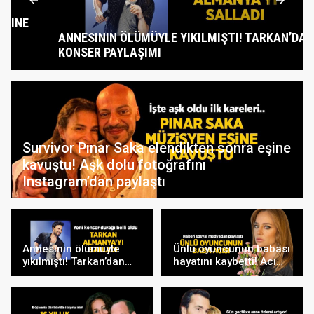
ANNESININ ÖLÜMÜYLE YIKILMIŞTI! TARKAN’DAN
KONSER PAYLAŞIMI
Survivor Pınar Saka elendikten sonra eşine
kavuştu! Aşk dolu fotoğrafını
Instagram’dan paylaştı
Annesinin ölümüyle
Ünlü oyuncunun babası
yıkılmıştı! Tarkan’dan
hayatını kaybetti! Acı
konser paylaşımı
haberi sosyal medyadan
duyurdu