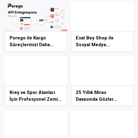
Ürünleri
Porego ile Kargo
Esat Bey Shop ile
Süreçlerinizi Daha
Sosyal Medya
Kolay Yönetin
Hizmetlerinde Güçlü
Panel Deneyimi
Kreş ve Spor Alanları
25 Yıllık Miras
İçin Profesyonel Zemin
Davasında Gözler
Çözümleri
Temmuz Ayındaki Karar
Duruşmasına Çevrildi