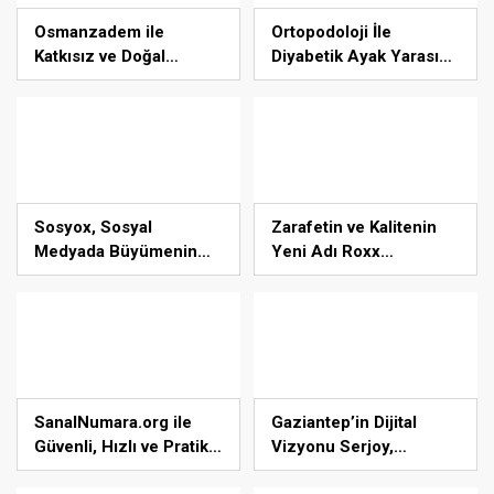
Osmanzadem ile
Ortopodoloji İle
Katkısız ve Doğal
Diyabetik Ayak Yarası
Beslenme Dönemi
Tedavisi
Sosyox, Sosyal
Zarafetin ve Kalitenin
Medyada Büyümenin
Yeni Adı Roxx
Güvenilir Adresi Olarak
Signature
Öne Çıkıyor
SanalNumara.org ile
Gaziantep’in Dijital
Güvenli, Hızlı ve Pratik
Vizyonu Serjoy,
SMS Onay Çözümleri
Gaziantep Üniversitesi