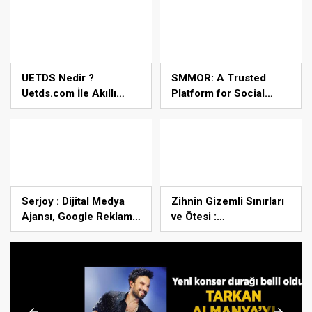
Teknopark’tan Dünyaya
Açılıyor
UETDS Nedir ?
SMMOR: A Trusted
Uetds.com İle Akıllı
Platform for Social
Dijital Taşımacılık
Media Growth Services
Yazılımı
Serjoy : Dijital Medya
Zihnin Gizemli Sınırları
Ajansı, Google Reklam
ve Ötesi :
Ajansı, SEO Ajansı ve
Nasılnedir.com
Web Tasarım Ajansı