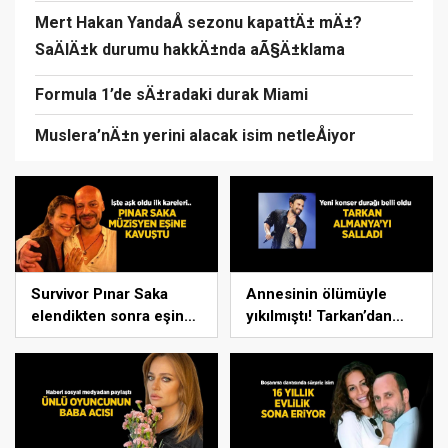
Mert Hakan YandaÅ sezonu kapattÄ± mÄ±?
SaÄlÄ±k durumu hakkÄ±nda aÃ§Ä±klama
Formula 1’de sÄ±radaki durak Miami
Muslera’nÄ±n yerini alacak isim netleÅiyor
Survivor Pınar Saka
Annesinin ölümüyle
elendikten sonra eşine
yıkılmıştı! Tarkan’dan
kavuştu! Aşk dolu
konser paylaşımı
fotoğrafını
Instagram’dan paylaştı