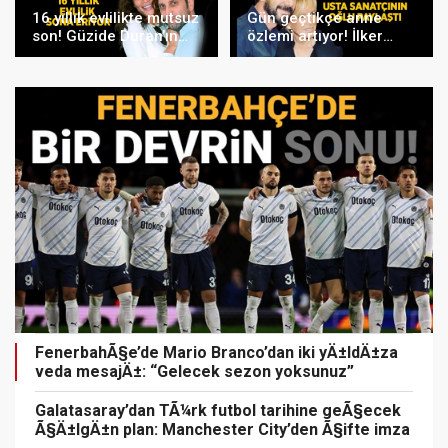
16 yıllık evlilikte mutsuz
Gün geçtikçe anne
son! Güzide Duran’ın
özlemi artıyor! İlker
boşanma davasında
İnanoğlu’ndan duygu
sürpriz isim tanık oldu
yüklü paylaşım
FenerbahÃ§e’de Mario Branco’dan iki yÄ±ldÄ±za
veda mesajÄ±: “Gelecek sezon yoksunuz”
Galatasaray’dan TÃ¼rk futbol tarihine geÃ§ecek
Ã§Ä±lgÄ±n plan: Manchester City’den Ã§ifte imza