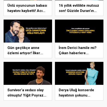
Ünlü oyuncunun babası
16 yıllık evlilikte mutsuz
hayatını kaybetti! Acı
son! Güzide Duran’ın
haberi sosyal medyadan
boşanma davasında
duyurdu
sürpriz isim tanık oldu
Gün geçtikçe anne
İrem Derici hamile mi?
özlemi artıyor! İlker
Çıkan haberlere
İnanoğlu’ndan duygu
fotoğrafla yanıt verdi
yüklü paylaşım
Survivor’a vedası olay
Derya Uluğ konserde
olmuştu! Yiğit Poyraz
hayatının şokunu
Türkiye’ye döner
yaşadı! Korkunç geceyi
dönmez bakın ne yaptı
anlatıp yardım istedi