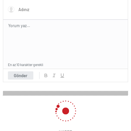
En az 10 karakter gerekli
Gönder
255 okunma
Ehliyetsiz Motosiklet Sürücüsü Yaşlı
Adama Çarptı