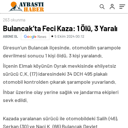
263 okunma
Bulancak’ta Feci Kaza: 1 Ölü, 3 Yaralı
5 Ekim 2024 00:12
ABONE OL
News
Giresun’un Bulancak ilçesinde, otomobilin şarampole
devrilmesi sonucu 1 kişi öldü, 3 kişi yaralandı.
İlçenin Elmalı köyünün Oyrak mevkisinde ehliyetsiz
sürücü C.K. (17) idaresindeki 34 DCH 495 plakalı
otomobil kontrolden çıkarak şarampole yuvarlandı.
İhbar üzerine olay yerine sağlık ve jandarma ekipleri
sevk edildi.
Kazada yaralanan sürücü ile otomobildeki Salih (46),
Serkan (30) ve Naci K. (66) Bulancak Devlet