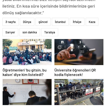
iletiniz. En kısa süre içerisinde bildirimlerinize geri
dönüş sağlanılacaktır.”
3-sayfa
Dünya
güncel
İstanbul
İtfaiye
Kaza
Sarıyer
son dakika
Tarabya
Öğretmenleri ‘bu gitsin, bu
Üniversite öğrencileri QR
kalsın’ diye kim listeledi?
kodla fişlenecek!