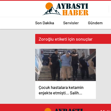
Son Dakika
Servisler
Gündem
Zoroğlu etiketi için sonuçlar
Çocuk hastalara ketamin
enjekte etmişti… Salih
Zoroğlu kendisini savundu