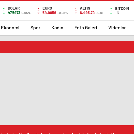
DOLAR
EURO
ALTIN
BITCOIN
47,5973
54,9856
6.495,74
%
0.05%
-0.08%
-0,01
Ekonomi
Spor
Kadın
Foto Galeri
Videolar