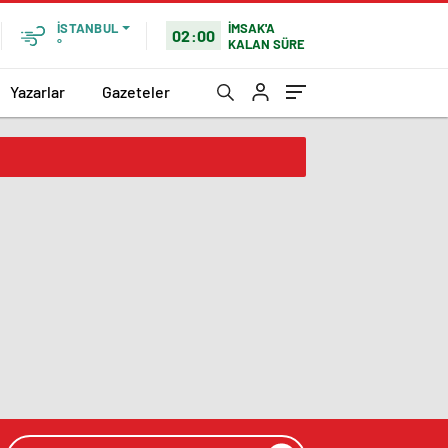
İMSAK'A
İSTANBUL
02:00
KALAN SÜRE
°
Yazarlar
Gazeteler