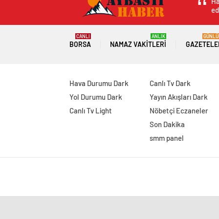
Ha
ed
CANLI
ANLIK
GÜNLÜ
BORSA
NAMAZ VAKITLERI
GAZETELE
Hava Durumu Dark
Canlı Tv Dark
Yol Durumu Dark
Yayın Akışları Dark
Canlı Tv Light
Nöbetçi Eczaneler
Son Dakika
smm panel