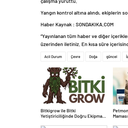
çalışma yürüttü.
Yangın kontrol altına alındı, ekiplerin 
Haber Kaynak : SONDAKIKA.COM
“Yayınlanan tüm haber ve diğer içerikler i
üzerinden iletiniz. En kısa süre içerisin
Acil Durum
Çevre
Doğa
güncel
İ
Bitkigrow ile Bitki
Petmon
Yetiştiriciliğinde Doğru Ekipman
Maması 
ve Ürün Seçimi
Ürünler