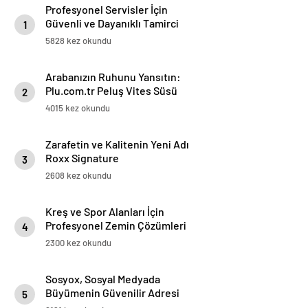
Profesyonel Servisler İçin
Güvenli ve Dayanıklı Tamirci
1
Lifti Çözümleri
5828 kez okundu
Arabanızın Ruhunu Yansıtın:
Plu.com.tr Peluş Vites Süsü
2
Modelleri
4015 kez okundu
Zarafetin ve Kalitenin Yeni Adı
Roxx Signature
3
2608 kez okundu
Kreş ve Spor Alanları İçin
Profesyonel Zemin Çözümleri
4
2300 kez okundu
Sosyox, Sosyal Medyada
Büyümenin Güvenilir Adresi
5
Olarak Öne Çıkıyor