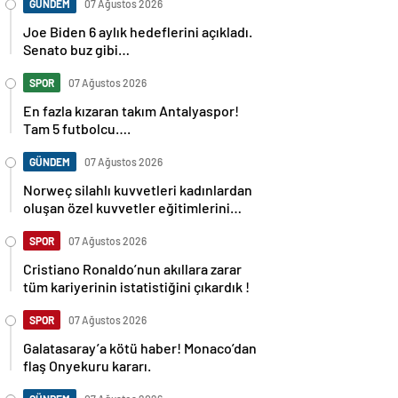
GÜNDEM
07 Ağustos 2026
Joe Biden 6 aylık hedeflerini açıkladı.
Senato buz gibi…
SPOR
07 Ağustos 2026
En fazla kızaran takım Antalyaspor!
Tam 5 futbolcu….
GÜNDEM
07 Ağustos 2026
Norweç silahlı kuvvetleri kadınlardan
oluşan özel kuvvetler eğitimlerini
başlattı.
SPOR
07 Ağustos 2026
Cristiano Ronaldo’nun akıllara zarar
tüm kariyerinin istatistiğini çıkardık !
SPOR
07 Ağustos 2026
Galatasaray’a kötü haber! Monaco’dan
flaş Onyekuru kararı.