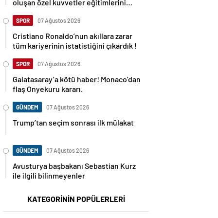
oluşan özel kuvvetler eğitimlerini
başlattı.
SPOR
07 Ağustos 2026
Cristiano Ronaldo’nun akıllara zarar
tüm kariyerinin istatistiğini çıkardık !
SPOR
07 Ağustos 2026
Galatasaray’a kötü haber! Monaco’dan
flaş Onyekuru kararı.
GÜNDEM
07 Ağustos 2026
Trump’tan seçim sonrası ilk mülakat
GÜNDEM
07 Ağustos 2026
Avusturya başbakanı Sebastian Kurz
ile ilgili bilinmeyenler
KATEGORİNİN POPÜLERLERİ