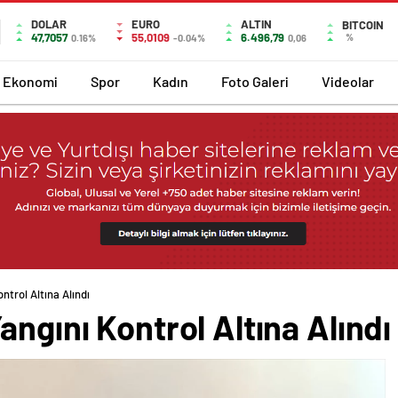
DOLAR
EURO
ALTIN
BITCOIN
47,7057
55,0109
6.496,79
%
0.16%
-0.04%
0,06
Ekonomi
Spor
Kadın
Foto Galeri
Videolar
ntrol Altına Alındı
angını Kontrol Altına Alındı