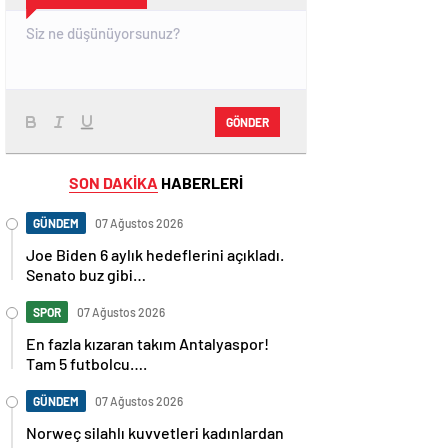
GÖNDER
SON DAKİKA
HABERLERİ
GÜNDEM
07 Ağustos 2026
Joe Biden 6 aylık hedeflerini açıkladı.
Senato buz gibi…
SPOR
07 Ağustos 2026
En fazla kızaran takım Antalyaspor!
Tam 5 futbolcu….
GÜNDEM
07 Ağustos 2026
Norweç silahlı kuvvetleri kadınlardan