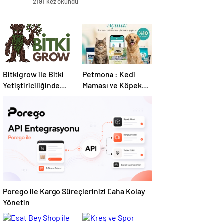
2191 kez okundu
Bitkigrow ile Bitki
Petmona : Kedi
Yetiştiriciliğinde
Maması ve Köpek
Doğru Ekipman ve
Maması İle Tüm
Ürün Seçimi
Evcil Hayvan
Ürünleri
Porego ile Kargo Süreçlerinizi Daha Kolay
Yönetin