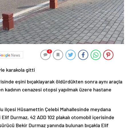
0
News
e karakola gitti
risinde eşini bıçaklayarak öldürdükten sonra aynı araçla
len kadının cenazesi otopsi yapılmak üzere hastane
lu ilçesi Hüsamettin Çelebi Mahallesinde meydana
i Elif Durmaz, 42 ADD 102 plakalı otomobil içerisinde
 sürücü Bekir Durmaz yanında bulunan bıçakla Elif