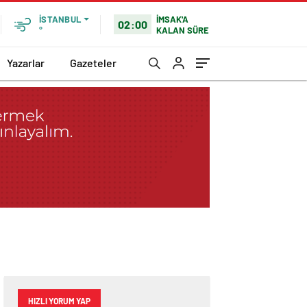
İMSAK'A
İSTANBUL
02:00
KALAN SÜRE
°
Yazarlar
Gazeteler
HIZLI YORUM YAP