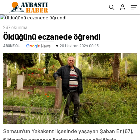
267 okunma
Öldüğünü eczanede öğrendi
20 Haziran 2024 00:15
ABONE OL
News
Samsun’un Yakakent ilçesinde yaşayan Şaban Er (67),
6 Mayıs’ta eczaneye ilaçlarını almaya gittiğinde