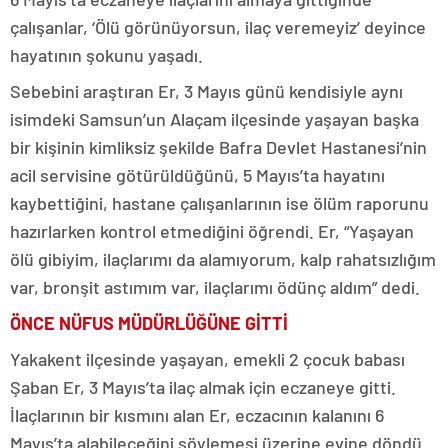
çalışanlar, ‘Ölü görünüyorsun, ilaç veremeyiz’ deyince
hayatının şokunu yaşadı.
Sebebini araştıran Er, 3 Mayıs günü kendisiyle aynı
isimdeki Samsun’un Alaçam ilçesinde yaşayan başka
bir kişinin kimliksiz şekilde Bafra Devlet Hastanesi’nin
acil servisine götürüldüğünü, 5 Mayıs’ta hayatını
kaybettiğini, hastane çalışanlarının ise ölüm raporunu
hazırlarken kontrol etmediğini öğrendi. Er, “Yaşayan
ölü gibiyim, ilaçlarımı da alamıyorum, kalp rahatsızlığım
var, bronşit astımım var, ilaçlarımı ödünç aldım” dedi.
ÖNCE NÜFUS MÜDÜRLÜĞÜNE GİTTİ
Yakakent ilçesinde yaşayan, emekli 2 çocuk babası
Şaban Er, 3 Mayıs’ta ilaç almak için eczaneye gitti.
İlaçlarının bir kısmını alan Er, eczacının kalanını 6
Mayıs’ta alabileceğini söylemesi üzerine evine döndü.