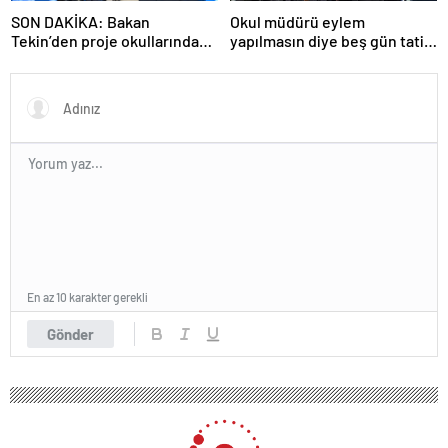
SON DAKİKA: Bakan
Okul müdürü eylem
Tekin’den proje okullarındaki
yapılmasın diye beş gün tatil
atamalara ilişkin açıklama
ilan etti
En az 10 karakter gerekli
Gönder