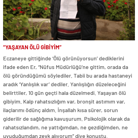
“YAŞAYAN ÖLÜ GİBİYİM”
Eczaneye gittiğinde ‘Ölü görünüyorsun’ dediklerini
ifade eden Er, “Nüfus Müdürlüğü’ne gittim, orada da
ölü göründüğümü söylediler. Tabii bu arada hastaneyi
aradık ‘Yanlışlık var’ dediler. Yanlışlığın düzeleceğini
belirttiler, 10 gün geçti hala düzelmedi. Yaşayan ölü
gibiyim. Kalp rahatsızlığım var, bronşit astımım var,
ilaçlarımı ödünç aldım. İnşallah kısa sürer, sorun
giderilir de sağlığıma kavuşurum. Psikolojik olarak da
rahatsızlandım, ne yattığımdan, ne gezdiğimden, ne
uyuduğumdan zevk alıyorum” diye konuştu.