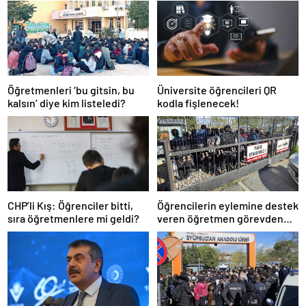
Öğretmenleri ‘bu gitsin, bu
Üniversite öğrencileri QR
kalsın’ diye kim listeledi?
kodla fişlenecek!
CHP’li Kış: Öğrenciler bitti,
Öğrencilerin eylemine destek
sıra öğretmenlere mi geldi?
veren öğretmen görevden
uzaklaştırıldı