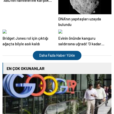
“ABD’nin hamlelerine karşılık
vereceğiz!”
DNA’nın yapıtaşları uzayda
bulundu
Bridget Jones rol için çıktığı
Evinin önünde kanguru
ağaçta böyle asılı kaldı
saldırısına uğradı! ‘O kadar
hızlıydı ki…’
Daha Fazla Haber Yükle
EN ÇOK OKUNANLAR