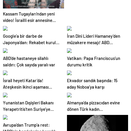
Kassam Tugayları’ndan yeni
video! İsrailli esir annesine
seslendi
Google’a bir darbe de
İran Dini Lideri Hamaney’den
Japonya’dan: Rekabet kurulu
müzakere mesajı! ABD
faaliyeti durdurdu!
sessizliği bozuldu
ABD’de hastaneye silahlı
Vatikan: Papa Franciscus’un
saldırı: Çok sayıda yaralı var
durumu kritik
İsrail heyeti Katar’da!
Ekvador sandık başında: 15
Ateşkesin ikinci aşaması
aday Noboa’ya karşı
görüşülüyor
Yunanistan Dışişleri Bakanı
Almanya’da pizzacıdan evine
Yerapetritis’ten Suriye’ye
dönen Türk kadın
ziyaret
bıçaklanarak öldürüldü
Avrupa’dan Trump’a rest: