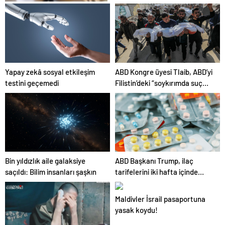
25 Yıllık Miras Davasında
Gözler Temmuz Ayındaki
Karar Duruşmasına Çevrildi
Yapay zekâ sosyal etkileşim
ABD Kongre üyesi Tlaib, ABD’yi
testini geçemedi
Filistin’deki “soykırımda suç
ortağı” olmakla itham etti
Bin yıldızlık aile galaksiye
ABD Başkanı Trump, ilaç
saçıldı: Bilim insanları şaşkın
tarifelerini iki hafta içinde
açıklayacağını söyledi
Maldivler İsrail pasaportuna
yasak koydu!