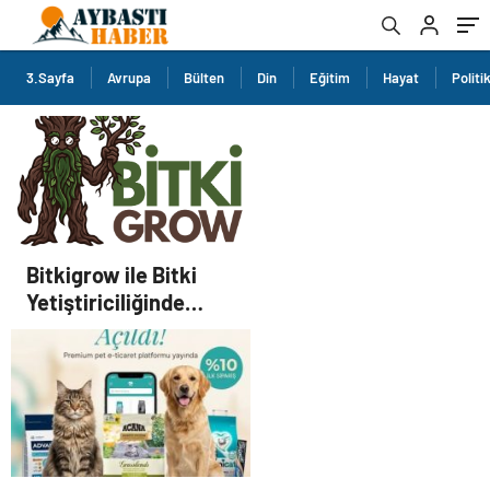
3.Sayfa
Avrupa
Bülten
Din
Eğitim
Hayat
Politi
Bitkigrow ile Bitki
Yetiştiriciliğinde
Doğru Ekipman ve
Ürün Seçimi