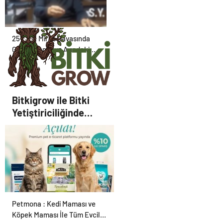
25 Yıllık Miras Davasında
Gözler Temmuz Ayındaki
Karar Duruşmasına Çevrildi
Bitkigrow ile Bitki
Yetiştiriciliğinde
Doğru Ekipman ve
Ürün Seçimi
Petmona : Kedi Maması ve
Köpek Maması İle Tüm Evcil