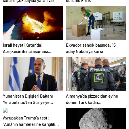
saldırı: Çok sayıda yaralı var
durumu kritik
İsrail heyeti Katar’da!
Ekvador sandık başında: 15
Ateşkesin ikinci aşaması
aday Noboa’ya karşı
görüşülüyor
Yunanistan Dışişleri Bakanı
Almanya’da pizzacıdan evine
Yerapetritis’ten Suriye’ye
dönen Türk kadın
ziyaret
bıçaklanarak öldürüldü
Avrupa’dan Trump’a rest:
“ABD’nin hamlelerine karşılık