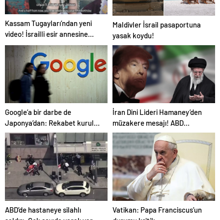
Kassam Tugayları’ndan yeni
Maldivler İsrail pasaportuna
video! İsrailli esir annesine
yasak koydu!
seslendi
Google’a bir darbe de
İran Dini Lideri Hamaney’den
Japonya’dan: Rekabet kurulu
müzakere mesajı! ABD
faaliyeti durdurdu!
sessizliği bozuldu
ABD’de hastaneye silahlı
Vatikan: Papa Franciscus’un