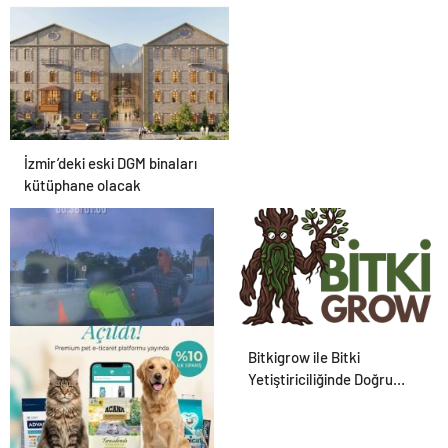
Meclis’te kabul edildi
İzmir’deki eski DGM binaları
kütüphane olacak
Polise bıçakla saldıran
Bitkigrow ile Bitki
şüpheli ayağından
Yetiştiriciliğinde Doğru
vurularak yakalandı
Ekipman ve Ürün Seçimi