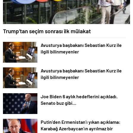
Trump’tan seçim sonrası ilk mülakat
Avusturya başbakanı Sebastian Kurz ile
ilgili bilinmeyenler
Avusturya başbakanı Sebastian Kurz ile
ilgili bilinmeyenler
Joe Biden 6 aylık hedeflerini açıkladı.
Senato buz gibi…
Putin’den Ermenistan’ı yıkan açıklama:
Karabağ Azerbaycan’ın ayrılmaz bir