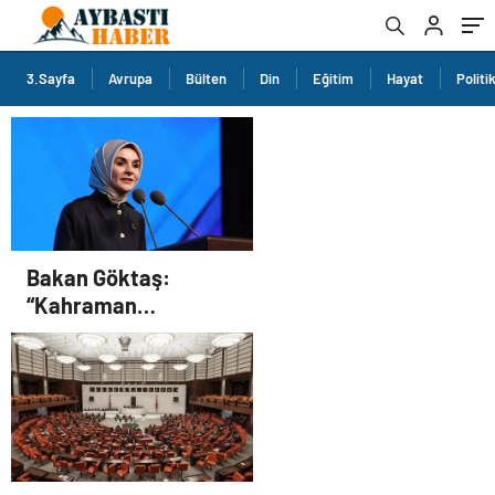
3.Sayfa
Avrupa
Bülten
Din
Eğitim
Hayat
Politi
Bakan Göktaş:
“Kahraman
gazilerimizin
haklarını güçlendiren
yeni bir dönemin
kapılarını aralıyoruz”