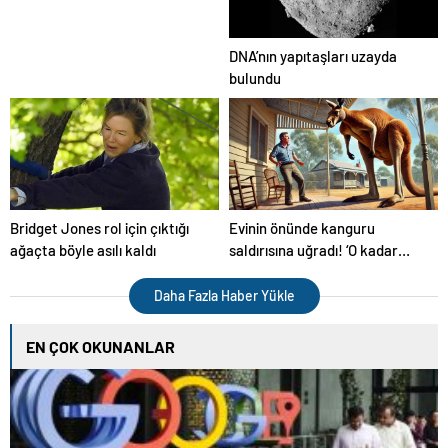
vereceğiz!”
DNA’nın yapıtaşları uzayda
bulundu
Bridget Jones rol için çıktığı
Evinin önünde kanguru
ağaçta böyle asılı kaldı
saldırısına uğradı! ‘O kadar
hızlıydı ki…’
Daha Fazla Haber Yükle
EN ÇOK OKUNANLAR