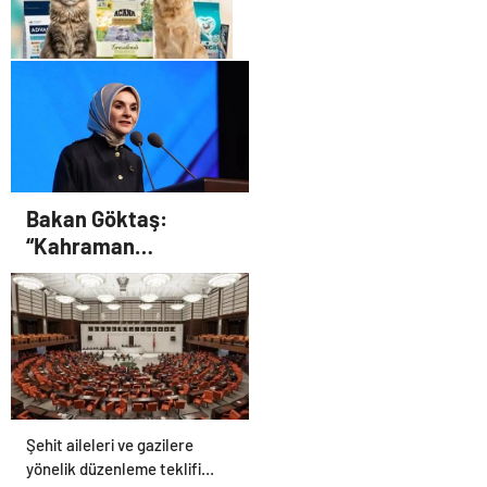
vurularak yakalandı
Ekipman ve Ürün Seçimi
Petmona : Kedi Maması ve
Köpek Maması İle Tüm Evcil
Hayvan Ürünleri
Bakan Göktaş:
“Kahraman
gazilerimizin
haklarını güçlendiren
yeni bir dönemin
kapılarını aralıyoruz”
Şehit aileleri ve gazilere
yönelik düzenleme teklifi