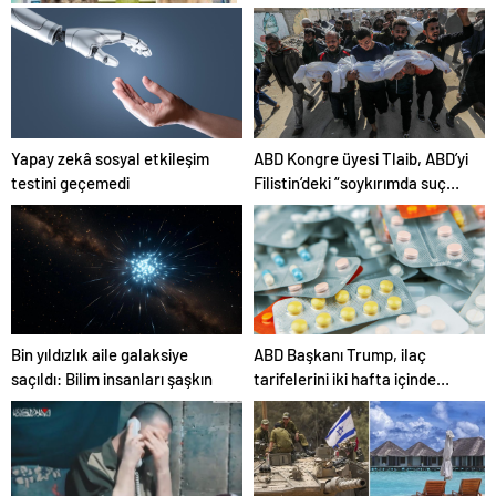
Petmona : Kedi Maması ve
Köpek Maması İle Tüm Evcil
Hayvan Ürünleri
Yapay zekâ sosyal etkileşim
ABD Kongre üyesi Tlaib, ABD’yi
testini geçemedi
Filistin’deki “soykırımda suç
ortağı” olmakla itham etti
Bin yıldızlık aile galaksiye
ABD Başkanı Trump, ilaç
saçıldı: Bilim insanları şaşkın
tarifelerini iki hafta içinde
açıklayacağını söyledi