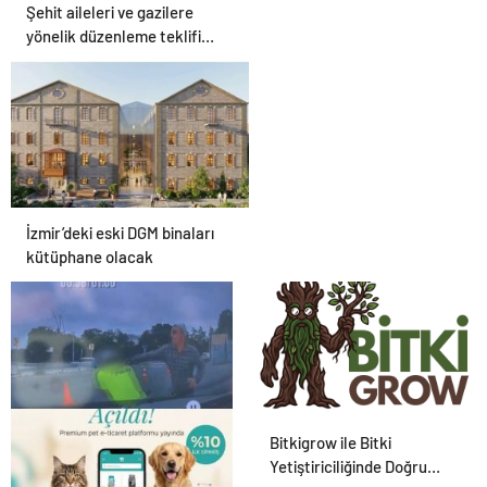
Şehit aileleri ve gazilere
yönelik düzenleme teklifi
Meclis’te kabul edildi
İzmir’deki eski DGM binaları
kütüphane olacak
Polise bıçakla saldıran
Bitkigrow ile Bitki
şüpheli ayağından
Yetiştiriciliğinde Doğru