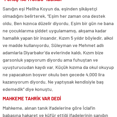
Sanığın eşi Meliha Koyun da, eşinden şikâyetçi
olmadığını belirterek, “Eşim her zaman ona destek
oldu. Ben kızınca düzelir diyordu. Eşim bir gün ne bana
ne çocuklarıma şiddet uygulamamış, akşama kadar
hamallık yapan bir insandır. Kızım 5 yıldır böyledir, alkol
ve madde kullanıyordu. Süleyman ve Mehmet adlı
adamlarla Diyarbakır’da evlerinde kaldı, Kızım bize
garsonluk yapıyorum diyordu ama fuhuştan ve
uyuşturucudan kaydı var. Küçük kızıma da okul okuyup
ne yapacaksın boşver okulu ben gecede 4.000 lira
kazanıyorum diyordu. Ne yaptıysak kendisiyle baş
edemedik” diye konuştu.
MAHKEME TAHRİK VAR DEDİ
Mahkeme, alınan tanık ifadelerine göre İclal’in
babasına hakaret ve küfür ettiği ifadelerinin sanığın