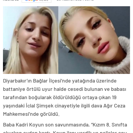
Diyarbakır’ın Bağlar İlçesi’nde yatağında üzerinde
battaniye örtülü uyur halde cesedi bulunan ve babası
tarafından boğularak öldürüldüğü ortaya çıkan 19
yaşındaki İclal Şimşek cinayetiyle ilgili dava Ağır Ceza
Mahkemesi’nde görüldü.
Baba Kadri Koyun son savunmasında, “Kızım 8. Sınıfta
okurken evden kaçtı. Kayıp ilanı verdik ve polisler onu