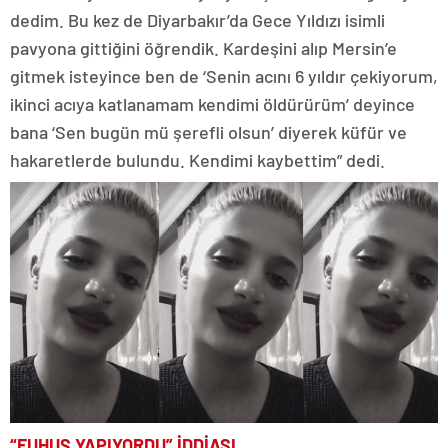
dedim. Bu kez de Diyarbakır’da Gece Yıldızı isimli
pavyona gittiğini öğrendik. Kardeşini alıp Mersin’e
gitmek isteyince ben de ‘Senin acını 6 yıldır çekiyorum,
ikinci acıya katlanamam kendimi öldürürüm’ deyince
bana ‘Sen bugün mü şerefli olsun’ diyerek küfür ve
hakaretlerde bulundu. Kendimi kaybettim” dedi.
“FUHUŞ YAPIYORDU” İDDİASI