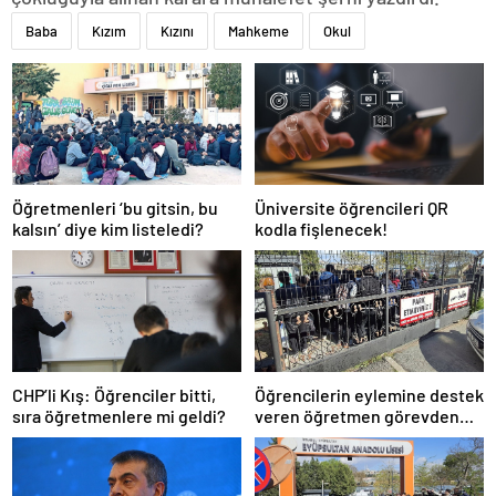
Baba
Kızım
Kızını
Mahkeme
Okul
Öğretmenleri ‘bu gitsin, bu
Üniversite öğrencileri QR
kalsın’ diye kim listeledi?
kodla fişlenecek!
CHP’li Kış: Öğrenciler bitti,
Öğrencilerin eylemine destek
sıra öğretmenlere mi geldi?
veren öğretmen görevden
uzaklaştırıldı