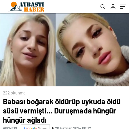
222 okunma
Babası boğarak öldürüp uykuda öldü
süsü vermişti… Duruşmada hüngür
hüngür ağladı
20 Haziran 2024 00:12
ABONE OL
News