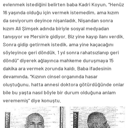
evlenmek istediğini belirten baba Kadri Koyun, “Henüz
16 yaşında olduğu için vermek istemedim, ama kızım
da seviyorum deyince nişanladık. Nişandan sonra
kızım Ali Şimşek adında biriyle sosyal medyadan
tanışıyor ve Mersin’e gidiyor. Biz yine kayıp ilanı verdik.
Sonra gidip getirmek istedik, ama yine kaçacağını
söyleyince geri döndük. 1 yıl sonra rahatsızlanıp geri
döndü” diyerek ağlayınca mahkeme duruşmaya 15
dakika ara vermek zorunda kaldı. Baba ifadesinin
devamında, “Kızının cinsel organında hasar
oluştuğunu, hatta annesi doktora götürdüğünde onlar
bile bu yaşta nasıl böyle bir durum olduğuna anlam
verememiş” diye konuştu.