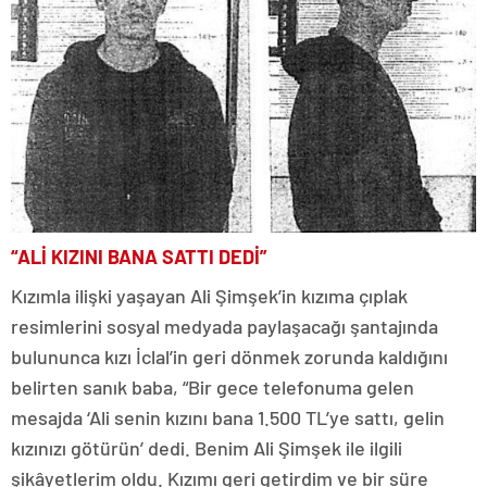
“ALİ KIZINI BANA SATTI DEDİ”
Kızımla ilişki yaşayan Ali Şimşek’in kızıma çıplak
resimlerini sosyal medyada paylaşacağı şantajında
bulununca kızı İclal’in geri dönmek zorunda kaldığını
belirten sanık baba, “Bir gece telefonuma gelen
mesajda ‘Ali senin kızını bana 1.500 TL’ye sattı, gelin
kızınızı götürün’ dedi. Benim Ali Şimşek ile ilgili
şikâyetlerim oldu. Kızımı geri getirdim ve bir süre