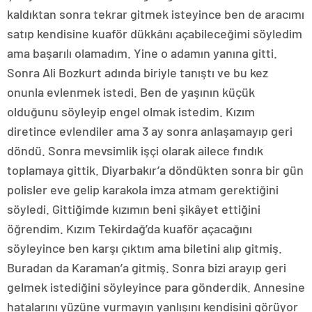
kaldıktan sonra tekrar gitmek isteyince ben de aracımı
satıp kendisine kuaför dükkânı açabileceğimi söyledim
ama başarılı olamadım. Yine o adamın yanına gitti.
Sonra Ali Bozkurt adında biriyle tanıştı ve bu kez
onunla evlenmek istedi. Ben de yaşının küçük
olduğunu söyleyip engel olmak istedim. Kızım
diretince evlendiler ama 3 ay sonra anlaşamayıp geri
döndü. Sonra mevsimlik işçi olarak ailece fındık
toplamaya gittik. Diyarbakır’a döndükten sonra bir gün
polisler eve gelip karakola imza atmam gerektiğini
söyledi. Gittiğimde kızımın beni şikâyet ettiğini
öğrendim. Kızım Tekirdağ’da kuaför açacağını
söyleyince ben karşı çıktım ama biletini alıp gitmiş.
Buradan da Karaman’a gitmiş. Sonra bizi arayıp geri
gelmek istediğini söyleyince para gönderdik. Annesine
hatalarını yüzüne vurmayın yanlışını kendisini görüyor