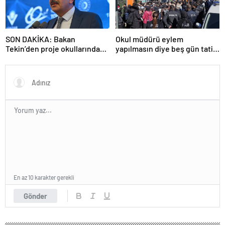
SON DAKİKA: Bakan
Okul müdürü eylem
Tekin’den proje okullarındaki
yapılmasın diye beş gün tatil
atamalara ilişkin açıklama
ilan etti
En az 10 karakter gerekli
Gönder