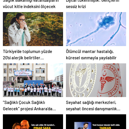
Sağlık Bakanlığı vatandaşların
Dijital tükenmişlik: Gençlerin
vücut kitle indeksini ölçecek
sessiz krizi
Türkiye’de toplumun yüzde
Ölümcül mantar hastalığı,
20’si alerjik belirtiler
küresel ısınmayla yayılabilir
gösteriyor
“Sağlıklı Çocuk Sağlıklı
Seyahat sağlığı merkezleri,
Gelecek” projesi Ankara’da
seyahat öncesi danışmanlık
başladı
hizmeti sunuyor