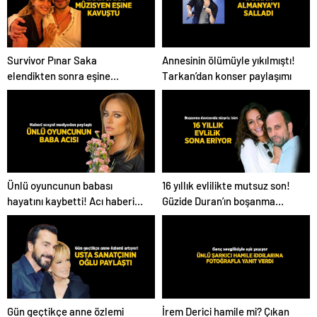
Survivor Pınar Saka
Annesinin ölümüyle yıkılmıştı!
elendikten sonra eşine
Tarkan’dan konser paylaşımı
kavuştu! Aşk dolu fotoğrafını
Instagram’dan paylaştı
Ünlü oyuncunun babası
16 yıllık evlilikte mutsuz son!
hayatını kaybetti! Acı haberi
Güzide Duran’ın boşanma
sosyal medyadan duyurdu
davasında sürpriz isim tanık
oldu
Gün geçtikçe anne özlemi
İrem Derici hamile mi? Çıkan