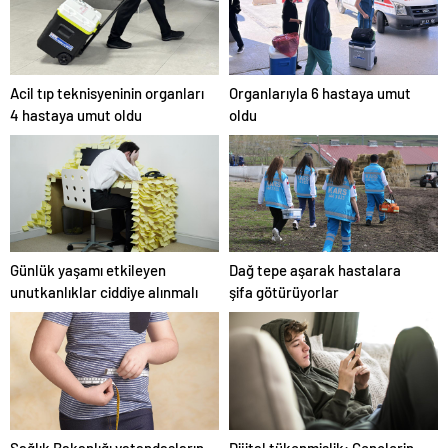
Karar Duruşmasına Çevrildi
Acil tıp teknisyeninin organları
Organlarıyla 6 hastaya umut
4 hastaya umut oldu
oldu
Günlük yaşamı etkileyen
Dağ tepe aşarak hastalara
unutkanlıklar ciddiye alınmalı
şifa götürüyorlar