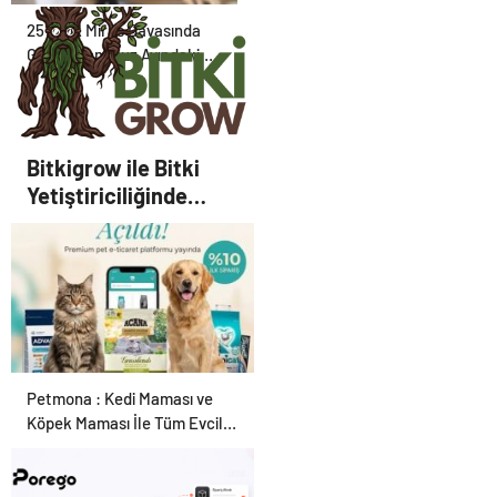
25 Yıllık Miras Davasında
Gözler Temmuz Ayındaki
Karar Duruşmasına Çevrildi
Bitkigrow ile Bitki
Yetiştiriciliğinde
Doğru Ekipman ve
Ürün Seçimi
Petmona : Kedi Maması ve
Köpek Maması İle Tüm Evcil
Hayvan Ürünleri