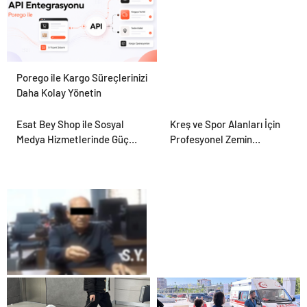
Porego ile Kargo Süreçlerinizi
Daha Kolay Yönetin
Esat Bey Shop ile Sosyal
Kreş ve Spor Alanları İçin
Medya Hizmetlerinde Güçlü
Profesyonel Zemin
Panel Deneyimi
Çözümleri
25 Yıllık Miras Davasında
Gözler Temmuz Ayındaki