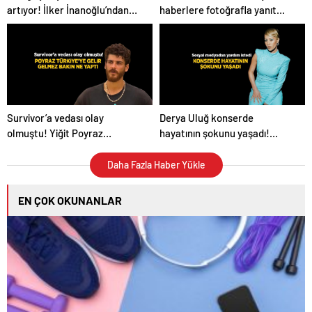
artıyor! İlker İnanoğlu’ndan
haberlere fotoğrafla yanıt
duygu yüklü paylaşım
verdi
Survivor’a vedası olay
Derya Uluğ konserde
olmuştu! Yiğit Poyraz
hayatının şokunu yaşadı!
Türkiye’ye döner dönmez
Korkunç geceyi anlatıp yardım
bakın ne yaptı
istedi
Daha Fazla Haber Yükle
EN ÇOK OKUNANLAR