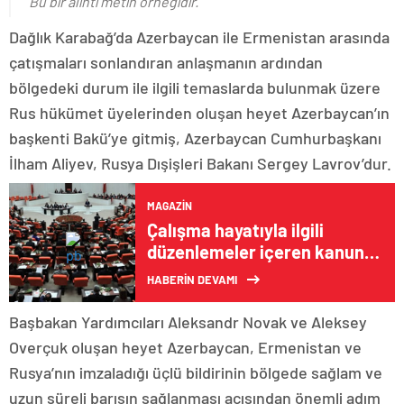
Bu bir alıntı metin örneğidir.
Dağlık Karabağ’da Azerbaycan ile Ermenistan arasında
çatışmaları sonlandıran anlaşmanın ardından
bölgedeki durum ile ilgili temaslarda bulunmak üzere
Rus hükümet üyelerinden oluşan heyet Azerbaycan’ın
başkenti Bakü’ye gitmiş, Azerbaycan Cumhurbaşkanı
İlham Aliyev, Rusya Dışişleri Bakanı Sergey Lavrov’dur.
MAGAZIN
Çalışma hayatıyla ilgili
düzenlemeler içeren kanun
teklifi TBMM’de
HABERİN DEVAMI
Başbakan Yardımcıları Aleksandr Novak ve Aleksey
Overçuk oluşan heyet Azerbaycan, Ermenistan ve
Rusya’nın imzaladığı üçlü bildirinin bölgede sağlam ve
uzun süreli barışın sağlanması açısından önemli adım