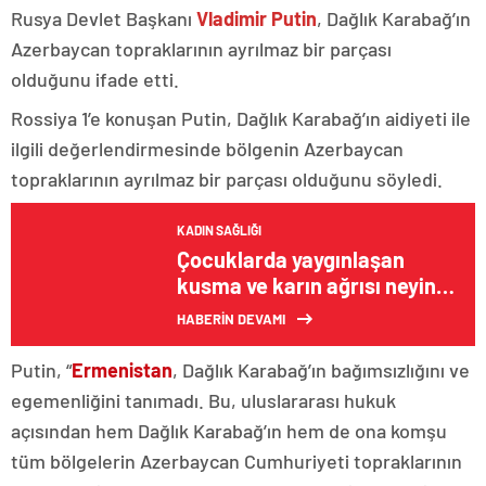
Rusya Devlet Başkanı
Vladimir Putin
, Dağlık Karabağ’ın
Azerbaycan topraklarının ayrılmaz bir parçası
olduğunu ifade etti.
Rossiya 1’e konuşan Putin, Dağlık Karabağ’ın aidiyeti ile
ilgili değerlendirmesinde bölgenin Azerbaycan
topraklarının ayrılmaz bir parçası olduğunu söyledi.
KADIN SAĞLIĞI
Çocuklarda yaygınlaşan
kusma ve karın ağrısı neyin
habercisi?
HABERİN DEVAMI
Putin, “
Ermenistan
, Dağlık Karabağ’ın bağımsızlığını ve
egemenliğini tanımadı. Bu, uluslararası hukuk
açısından hem Dağlık Karabağ’ın hem de ona komşu
tüm bölgelerin Azerbaycan Cumhuriyeti topraklarının