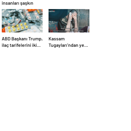
insanları şaşkın
ABD Başkanı Trump,
Kassam
ilaç tarifelerini iki
Tugayları’ndan yeni
hafta içinde
video! İsrailli esir
açıklayacağını
annesine seslendi
söyledi