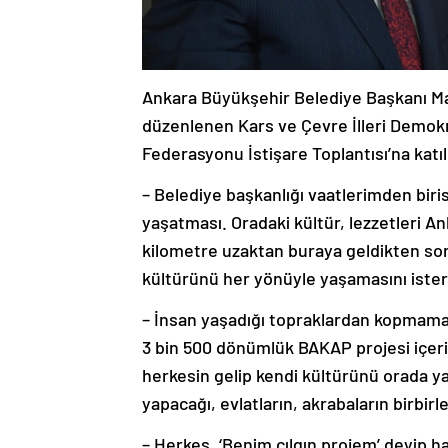
Ankara Büyükşehir Belediye Başkanı Ma
düzenlenen Kars ve Çevre İlleri Demok
Federasyonu İstişare Toplantısı’na katı
– Belediye başkanlığı vaatlerimden biri
yaşatması. Oradaki kültür, lezzetleri A
kilometre uzaktan buraya geldikten sonr
kültürünü her yönüyle yaşamasını ister
– İnsan yaşadığı topraklardan kopmamal
3 bin 500 dönümlük BAKAP projesi içeris
herkesin gelip kendi kültürünü orada y
yapacağı, evlatların, akrabaların birbir
– Herkes, ‘Benim çılgın projem’ deyip 