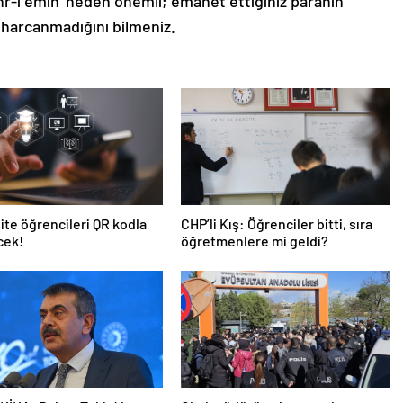
hr-i emin’ neden önemli; emanet ettiğiniz paranın
e harcanmadığını bilmeniz.
ite öğrencileri QR kodla
CHP’li Kış: Öğrenciler bitti, sıra
cek!
öğretmenlere mi geldi?