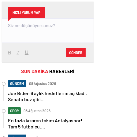
HIZLI YORUM YAP
GÖNDER
SON DAKİKA
HABERLERİ
GÜNDEM
08 Ağustos 2026
Joe Biden 6 aylık hedeflerini açıkladı.
Senato buz gibi…
SPOR
08 Ağustos 2026
En fazla kızaran takım Antalyaspor!
Tam 5 futbolcu….