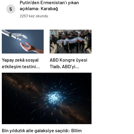
Putin’den Ermenistan’ı yıkan
açıklama: Karabağ
5
Azerbaycan’ın ayrılmaz bir
2257 kez okundu
parçasıdır!
Yapay zekâ sosyal
ABD Kongre üyesi
etkileşim testini
Tlaib, ABD’yi
geçemedi
Filistin’deki
“soykırımda suç
ortağı” olmakla
itham etti
Bin yıldızlık aile galaksiye saçıldı: Bilim