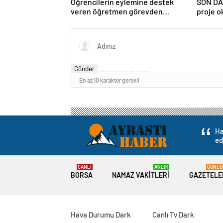
Öğrencilerin eylemine destek
SON DA
veren öğretmen görevden
proje o
uzaklaştırıldı
ilişkin 
Gönder
En az 10 karakter gerekli
Ha
ed
CANLI
ANLIK
GÜNLÜ
BORSA
NAMAZ VAKITLERI
GAZETELE
Hava Durumu Dark
Canlı Tv Dark