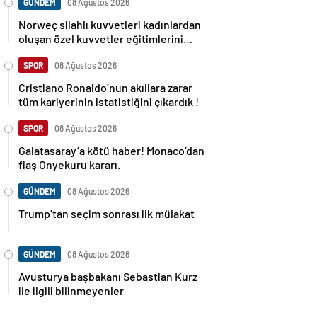
GÜNDEM
08 Ağustos 2026
Norweç silahlı kuvvetleri kadınlardan
oluşan özel kuvvetler eğitimlerini
başlattı.
SPOR
08 Ağustos 2026
Cristiano Ronaldo’nun akıllara zarar
tüm kariyerinin istatistiğini çıkardık !
SPOR
08 Ağustos 2026
Galatasaray’a kötü haber! Monaco’dan
flaş Onyekuru kararı.
GÜNDEM
08 Ağustos 2026
Trump’tan seçim sonrası ilk mülakat
GÜNDEM
08 Ağustos 2026
Avusturya başbakanı Sebastian Kurz
ile ilgili bilinmeyenler