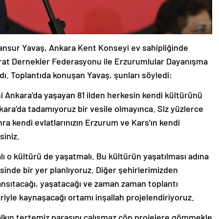
nsur Yavaş, Ankara Kent Konseyi ev sahipliğinde
rat Dernekler Federasyonu ile Erzurumlular Dayanışma
ldı. Toplantıda konuşan Yavaş, şunları söyledi:
si Ankara’da yaşayan 81 ilden herkesin kendi kültürünü
nkara’da tadamıyoruz bir vesile olmayınca. Siz yüzlerce
a kendi evlatlarınızın Erzurum ve Kars’ın kendi
siniz.
ı o kültürü de yaşatmalı. Bu kültürün yaşatılması adına
inde bir yer planlıyoruz. Diğer şehirlerimizden
ansıtacağı, yaşatacağı ve zaman zaman toplantı
leriyle kaynaşacağı ortamı inşallah projelendiriyoruz.
halkın tertemiz parasını çalışmaz çöp projelere gömmekle