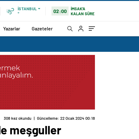
İMSAK'A
İSTANBUL
02:00
KALAN SÜRE
°
Yazarlar
Gazeteler
308 kez okundu
|
Güncelleme: 22 Ocak 2024 00:18
le meşguller