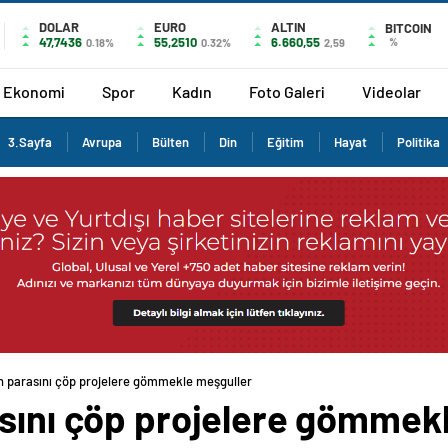
DOLAR
EURO
ALTIN
BITCOIN
47,7436
55,2510
6.660,55
%
0.18%
0.32%
2,59
Ekonomi
Spor
Kadın
Foto Galeri
Videolar
3.Sayfa
Avrupa
Bülten
Din
Eğitim
Hayat
Politika
n parasını çöp projelere gömmekle meşguller
asını çöp projelere gömmek