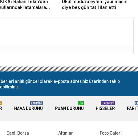
KİKA: Bakan Tekin’den
Okul müdürü eylem yapılmasın
kullarındaki atamalara
diye beş gün tatil ilan etti
açıklama
berleri anlık güncel olarak e-posta adresiniz üzerinden takip
ebilirsiniz.
K
TAHMİNİ
LİG
EKONOMİ
E
R
HAVA DURUMU
PUAN DURUMU
HISSELER
PARI
Canlı Borsa
Altınlar
Foto Galeri