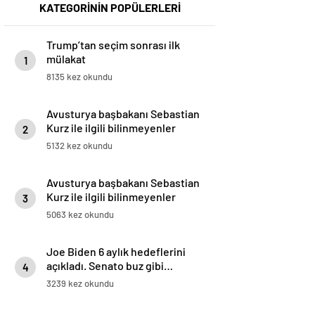
KATEGORİNİN POPÜLERLERİ
Trump’tan seçim sonrası ilk
mülakat
1
8135 kez okundu
Avusturya başbakanı Sebastian
Kurz ile ilgili bilinmeyenler
2
5132 kez okundu
Avusturya başbakanı Sebastian
Kurz ile ilgili bilinmeyenler
3
5063 kez okundu
Joe Biden 6 aylık hedeflerini
açıkladı. Senato buz gibi…
4
3239 kez okundu