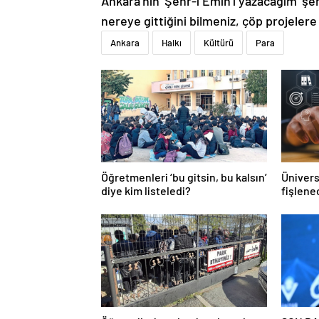
Ankara’nın ‘Şehr-i Emin’i yazacağım ‘şe
nereye gittiğini bilmeniz, çöp projeler
Ankara
Halkı
Kültürü
Para
Öğretmenleri ‘bu gitsin, bu kalsın’
Ünivers
diye kim listeledi?
fişlene