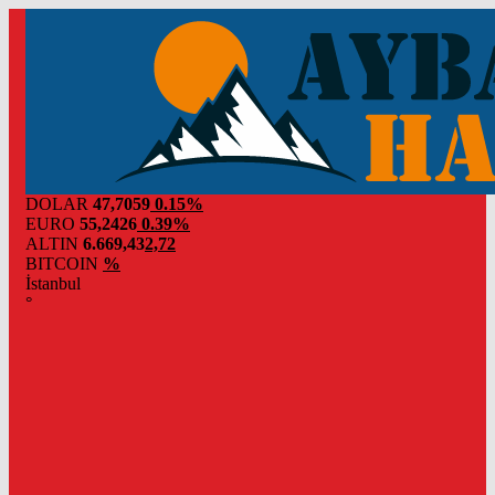
DOLAR
47,7059
0.15%
EURO
55,2426
0.39%
ALTIN
6.669,43
2,72
BITCOIN
%
İstanbul
°