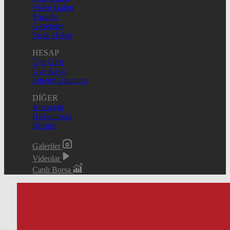
Video Galeri
Yazarlar
Gazeteler
Sıcak Haber
HESAP
Üye Giriş
Üye Kayıt
Şifremi Unuttum
DİĞER
Anasayfa
Hakkımızda
İletişim
Galeriler
Videolar
Canlı Borsa