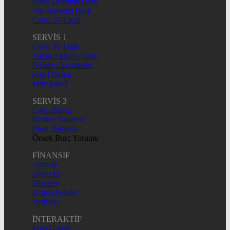
Hava Durumu Dark
Yol Durumu Dark
Canlı Tv Light
SERVİS 1
Canlı Tv Dark
Yayın Akışları Dark
Nöbetçi Eczaneler
Son Dakika
smm panel
SERVİS 3
Canlı Borsa
Namaz Vakitleri
Puan Durumu
Örnek Burç Yorumu
FİNANSİF
Altınlar
Dövizler
Hisseler
Kripto Paralar
Pariteler
İNTERAKTİF
Foto Galeri