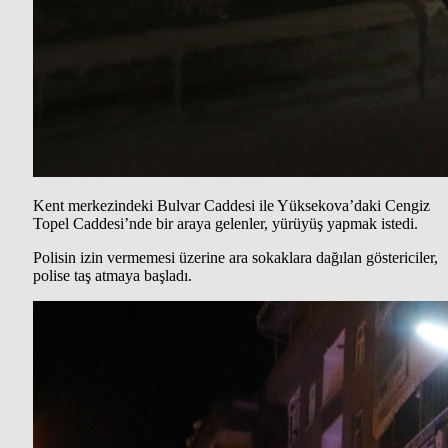
Kent merkezindeki Bulvar Caddesi ile Yüksekova’daki Cengiz
Topel Caddesi’nde bir araya gelenler, yürüyüş yapmak istedi.
Polisin izin vermemesi üzerine ara sokaklara dağılan göstericiler,
polise taş atmaya başladı.