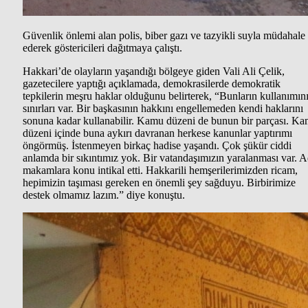
Güvenlik önlemi alan polis, biber gazı ve tazyikli suyla müdahale
ederek göstericileri dağıtmaya çalıştı.
Hakkari’de olayların yaşandığı bölgeye giden Vali Ali Çelik,
gazetecilere yaptığı açıklamada, demokrasilerde demokratik
tepkilerin meşru haklar olduğunu belirterek, “Bunların kullanımın
sınırları var. Bir başkasının hakkını engellemeden kendi haklarını
sonuna kadar kullanabilir. Kamu düzeni de bunun bir parçası. K
düzeni içinde buna aykırı davranan herkese kanunlar yaptırımı
öngörmüş. İstenmeyen birkaç hadise yaşandı. Çok şükür ciddi
anlamda bir sıkıntımız yok. Bir vatandaşımızın yaralanması var. A
makamlara konu intikal etti. Hakkarili hemşerilerimizden ricam,
hepimizin taşıması gereken en önemli şey sağduyu. Birbirimize
destek olmamız lazım.” diye konuştu.