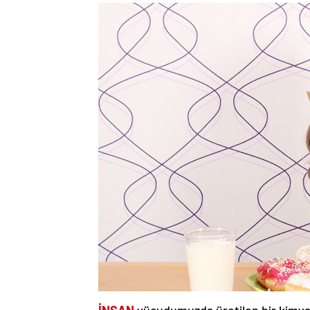
İNSAN
vücudumuzda üretilen bir kimyas