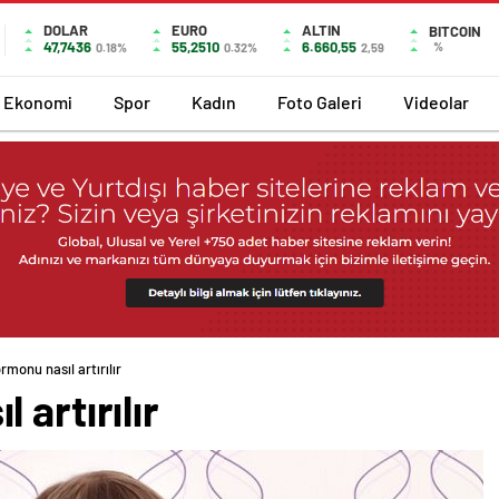
DOLAR
EURO
ALTIN
BITCOIN
47,7436
55,2510
6.660,55
%
0.18%
0.32%
2,59
Ekonomi
Spor
Kadın
Foto Galeri
Videolar
monu nasıl artırılır
artırılır