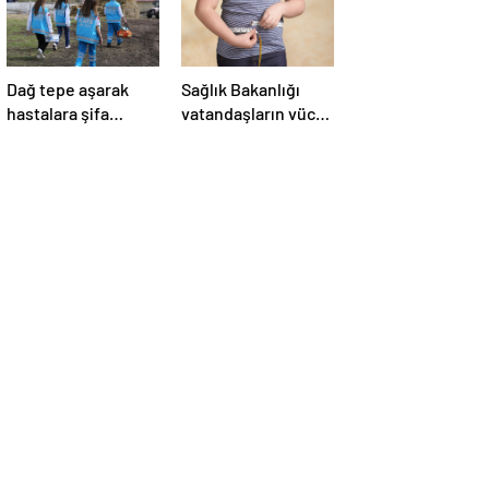
Dağ tepe aşarak
Sağlık Bakanlığı
hastalara şifa
vatandaşların vücut
götürüyorlar
kitle indeksini
ölçecek