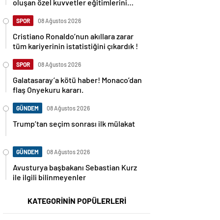
oluşan özel kuvvetler eğitimlerini
başlattı.
SPOR
08 Ağustos 2026
Cristiano Ronaldo’nun akıllara zarar
tüm kariyerinin istatistiğini çıkardık !
SPOR
08 Ağustos 2026
Galatasaray’a kötü haber! Monaco’dan
flaş Onyekuru kararı.
GÜNDEM
08 Ağustos 2026
Trump’tan seçim sonrası ilk mülakat
GÜNDEM
08 Ağustos 2026
Avusturya başbakanı Sebastian Kurz
ile ilgili bilinmeyenler
KATEGORİNİN POPÜLERLERİ