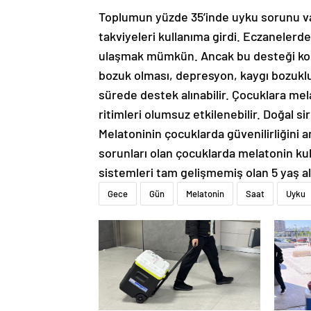
Toplumun yüzde 35’inde uyku sorunu va
takviyeleri kullanıma girdi. Eczanelerd
ulaşmak mümkün. Ancak bu desteği kontr
bozuk olması, depresyon, kaygı bozukl
sürede destek alınabilir. Çocuklara me
ritimleri olumsuz etkilenebilir. Doğal s
Melatoninin çocuklarda güvenilirliğini 
sorunları olan çocuklarda melatonin ku
sistemleri tam gelişmemiş olan 5 yaş al
Gece
Gün
Melatonin
Saat
Uyku