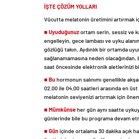
İŞTE ÇÖZÜM YOLLARI
Vücutta melatonin üretimini artırmak iç
■
Uyuduğunuz
ortam serin, sessiz ve k
engelleyin, gece lambası ve uyku alanın
gözlüğü takın. Aydınlık bir ortamda uy
sağlanamamasına neden olacağından, be
saat öncesinde elektronik aletlerinizi b
■
Bu
hormonun salınımı genellikle akşam
02.00 ile 04.00 saatleri arasında en üs
melatonin seviyenizi artırmak için önemli
■
Mümkünse
her gün aynı saatte uykuy
günlerinde bile bu programa devam et
■
Gün
içinde ortalama 30 dakika açık h