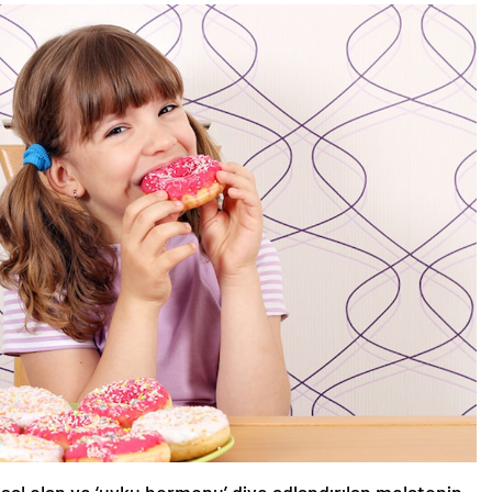
al olan ve ‘uyku hormonu’ diye adlandırılan melatonin,