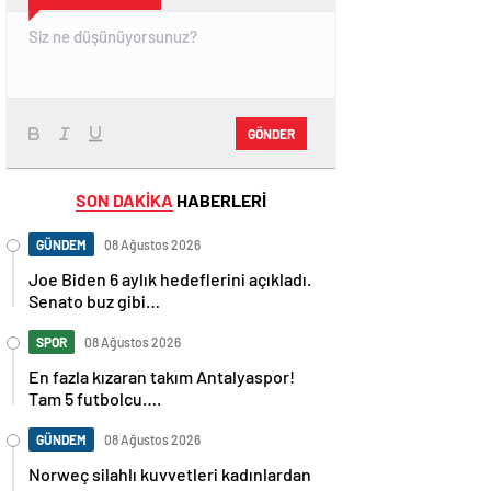
GÖNDER
SON DAKİKA
HABERLERİ
GÜNDEM
08 Ağustos 2026
Joe Biden 6 aylık hedeflerini açıkladı.
Senato buz gibi…
SPOR
08 Ağustos 2026
En fazla kızaran takım Antalyaspor!
Tam 5 futbolcu….
GÜNDEM
08 Ağustos 2026
Norweç silahlı kuvvetleri kadınlardan