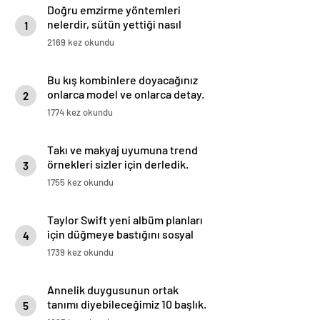
Doğru emzirme yöntemleri
nelerdir, sütün yettiği nasıl
1
anlaşılır?
2169 kez okundu
Bu kış kombinlere doyacağınız
onlarca model ve onlarca detay.
2
1774 kez okundu
Takı ve makyaj uyumuna trend
örnekleri sizler için derledik.
3
1755 kez okundu
Taylor Swift yeni albüm planları
için düğmeye bastığını sosyal
4
medyadan duyurdu!
1739 kez okundu
Annelik duygusunun ortak
tanımı diyebileceğimiz 10 başlık.
5