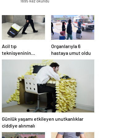
1695 kez okundu
Acil tıp
Organlarıyla 6
teknisyeninin
hastaya umut oldu
organları 4 hastaya
umut oldu
Günlük yaşamı etkileyen unutkanlıklar
ciddiye alınmalı