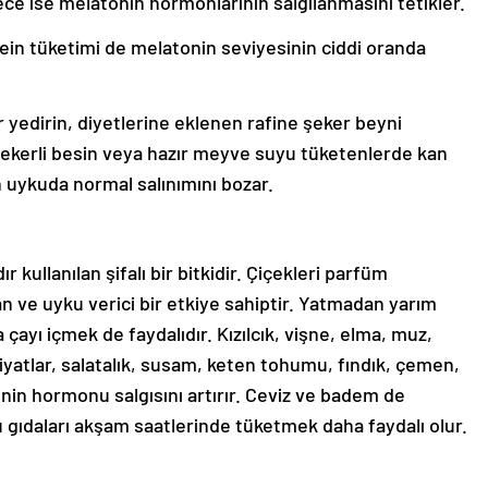
ece ise melatonin hormonlarının salgılanmasını tetikler.
fein tüketimi de melatonin seviyesinin ciddi oranda
r yedirin, diyetlerine eklenen rafine şeker beyni
a şekerli besin veya hazır meyve suyu tüketenlerde kan
n uykuda normal salınımını bozar.
r kullanılan şifalı bir bitkidir. Çiçekleri parfüm
an ve uyku verici bir etkiye sahiptir. Yatmadan yarım
ayı içmek de faydalıdır. Kızılcık, vişne, elma, muz,
iyatlar, salatalık, susam, keten tohumu, fındık, çemen,
onin hormonu salgısını artırır. Ceviz ve badem de
u gıdaları akşam saatlerinde tüketmek daha faydalı olur.