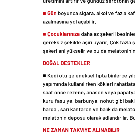
üretimini artırır ve gündüz serotonin g
■
Gün
boyunca sigara, alkol ve fazla ka
azalmasına yol açabilir.
■
Çocuklarınıza
daha az şekerli besinle
gereksiz şekilde aşırı uyarır. Çok fazl
şekeri ani yükselir ve bu da melatonini
DOĞAL DESTEKLER
■
Kedi otu geleneksel tıpta binlerce yıldı
yapımında kullanılırken kökleri rahatlat
saat önce rezene, anason veya papatya ç
kuru fasulye, barbunya, nohut gibi bakl
hardal, sarı kantaron ve balık da melat
melatonin deposu olarak adlandırılır. B
NE ZAMAN TAKViYE ALINABiLiR