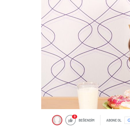
0
BEĞENDİM
ABONE OL