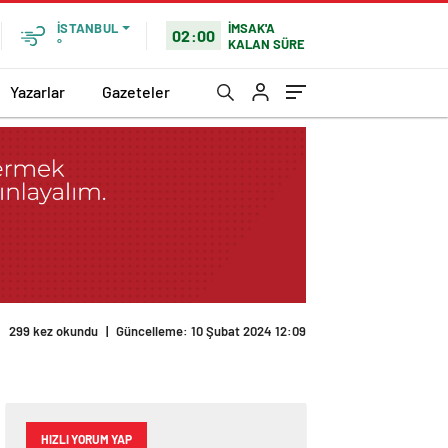
İMSAK'A
İSTANBUL
02:00
KALAN SÜRE
°
Yazarlar
Gazeteler
HIZLI YORUM YAP