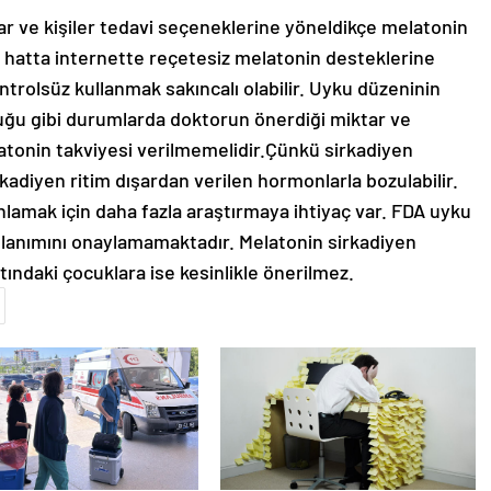
r ve kişiler tedavi seçeneklerine yöneldikçe melatonin
e hatta internette reçetesiz melatonin desteklerine
olsüz kullanmak sakıncalı olabilir. Uyku düzeninin
uğu gibi durumlarda doktorun önerdiği miktar ve
latonin takviyesi verilmemelidir.Çünkü sirkadiyen
irkadiyen ritim dışardan verilen hormonlarla bozulabilir.
anlamak için daha fazla araştırmaya ihtiyaç var. FDA uyku
llanımını onaylamamaktadır. Melatonin sirkadiyen
tındaki çocuklara ise kesinlikle önerilmez.