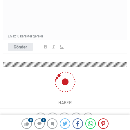
En az 10 karakter gerekli
Gönder
HABER
0
0
ajax alarm
yangın algılama sistemleri