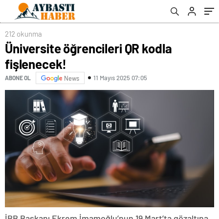
212 okunma
Üniversite öğrencileri QR kodla
fişlenecek!
11 Mayıs 2025 07:05
ABONE OL
News
İBB Başkanı Ekrem İmamoğlu’nun 19 Mart’ta gözaltına