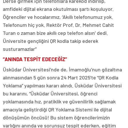
Derse girmek için telefonlara karekod indirilip,
amfideki dijital ekrana okutulması şartı koşuluyor.
Öğrenciler ve hocalarımız, ‘Akıllı telefonumuz yok.
Telefonum hiç yok. Rektör Prof. Dr. Mehmet Cahit
Turan o zaman bize akıllı cep telefon alsın’ dedi.
Üniversite gençliğini QR kodla takip ederek
susturamazlar”
“ANINDA TESPİT EDECEĞİZ”
Üsküdar Üniversitesi’nde de, İmamoğlu’nun gözaltına
alınmasından 5 gün sonra 24 Mart 2025’te “QR Kodla
Yoklama” yapılması kararı alındı. Üsküdar Üniversitesi
bu kararını, “Üsküdar Üniversitesi, öğrenci
yoklamasında hız, pratiklik ve güvenilirlik sağlamak
amacıyla geliştirdiği QR Yoklama Sistemi ile dijital
dönüşümün öncüsü! Bu sistem öğrencilerimizin
varlığını anında ve sorunsuz tespit ederken, eğitim