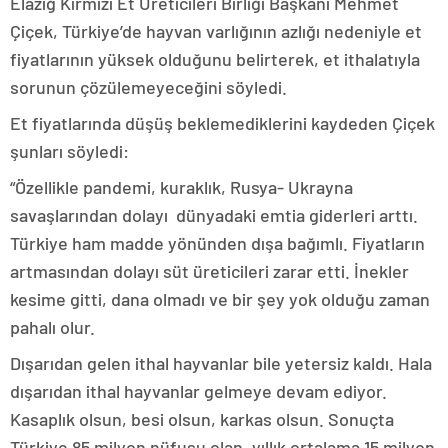
Elazığ Kırmızı Et Üreticileri Birliği Başkanı Mehmet
Çiçek, Türkiye’de hayvan varlığının azlığı nedeniyle et
fiyatlarının yüksek olduğunu belirterek, et ithalatıyla
sorunun çözülemeyeceğini söyledi.
Et fiyatlarında düşüş beklemediklerini kaydeden Çiçek
şunları söyledi:
“Özellikle pandemi, kuraklık, Rusya- Ukrayna
savaşlarından dolayı dünyadaki emtia giderleri arttı.
Türkiye ham madde yönünden dışa bağımlı. Fiyatların
artmasından dolayı süt üreticileri zarar etti. İnekler
kesime gitti, dana olmadı ve bir şey yok olduğu zaman
pahalı olur.
Dışarıdan gelen ithal hayvanlar bile yetersiz kaldı. Hala
dışarıdan ithal hayvanlar gelmeye devam ediyor.
Kasaplık olsun, besi olsun, karkas olsun. Sonuçta
Türkiye 85 milyon nüfusu olan, yıllık ortalama 15 milyon