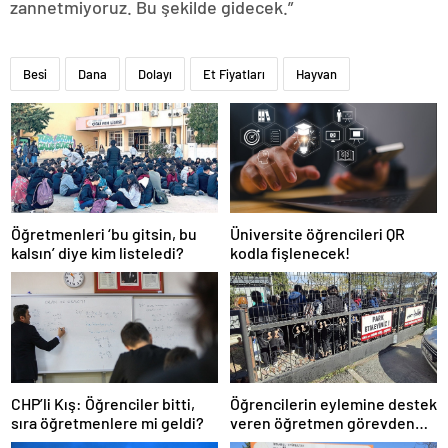
zannetmiyoruz. Bu şekilde gidecek.”
Besi
Dana
Dolayı
Et Fiyatları
Hayvan
Öğretmenleri ‘bu gitsin, bu
Üniversite öğrencileri QR
kalsın’ diye kim listeledi?
kodla fişlenecek!
CHP’li Kış: Öğrenciler bitti,
Öğrencilerin eylemine destek
sıra öğretmenlere mi geldi?
veren öğretmen görevden
uzaklaştırıldı