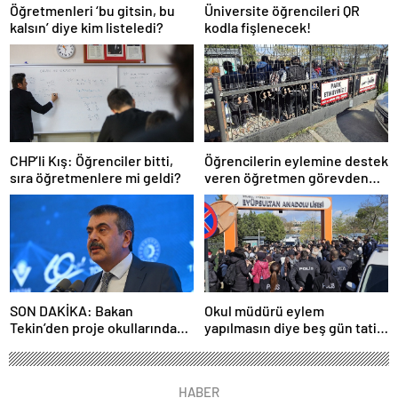
Öğretmenleri ‘bu gitsin, bu
Üniversite öğrencileri QR
kalsın’ diye kim listeledi?
kodla fişlenecek!
CHP’li Kış: Öğrenciler bitti,
Öğrencilerin eylemine destek
sıra öğretmenlere mi geldi?
veren öğretmen görevden
uzaklaştırıldı
SON DAKİKA: Bakan
Okul müdürü eylem
Tekin’den proje okullarındaki
yapılmasın diye beş gün tatil
atamalara ilişkin açıklama
ilan etti
HABER