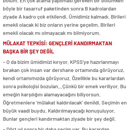
bölüm. En çok atama yapılması gereken bir bölümken
böyle bir tasarruf paketinden sonra B kadrolardan
ziyade A kadro çok etkilendi. Ümidimiz kalmadı. Birileri
emekli olacak ki biz onların yerine geçelim. Birileri
emekli olacak mı olmayacak mı bilmiyorum.
MÜLAKAT TEPKİSİ: GENÇLERİ KANDIRMAKTAN
BAŞKA BİR ŞEY DEĞİL
– O da bizim ümidimizi kırıyor. KPSS’ye hazırlanmayı
bırakan çok insan var dershane ortamında görüyoruz,
kendi ortamımızda görüyoruz. Özellikle bu kararlardan
sonra psikolojisi bozulan…Çünkü bir emek veriliyor. Bu
emeğin karşılığını alamayacağını biliyorsun.
Öğretmenlere ‘mülakat kaldırılacak’ denildi. Seçimin en
büyük vaadi buydu. Kaldırılmayacağı konuşuluyor.
Bunlar gençleri kandırmaktan ziyade bir şey değil.
– Dört yıl sonra bir daha seçim var. Bu karardan