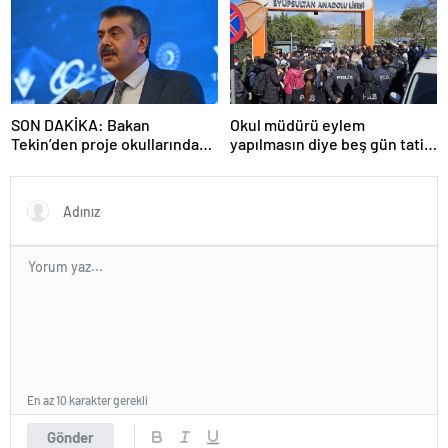
SON DAKİKA: Bakan
Okul müdürü eylem
Tekin’den proje okullarındaki
yapılmasın diye beş gün tatil
atamalara ilişkin açıklama
ilan etti
En az 10 karakter gerekli
Gönder