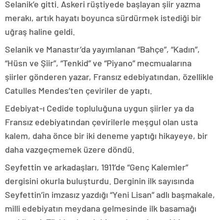
Selanik’e gitti. Askeri rüştiyede başlayan şiir yazma
merakı, artık hayatı boyunca sürdürmek istediği bir
uğraş haline geldi.
Selanik ve Manastır’da yayımlanan “Bahçe”, “Kadın”,
“Hüsn ve Şiir”, “Tenkid” ve “Piyano” mecmualarına
şiirler gönderen yazar, Fransız edebiyatından, özellikle
Catulles Mendes’ten çeviriler de yaptı.
Edebiyat-ı Cedide topluluğuna uygun şiirler ya da
Fransız edebiyatından çevirilerle meşgul olan usta
kalem, daha önce bir iki deneme yaptığı hikayeye, bir
daha vazgeçmemek üzere döndü.
Seyfettin ve arkadaşları, 1911’de “Genç Kalemler”
dergisini okurla buluşturdu. Derginin ilk sayısında
Seyfettin’in imzasız yazdığı “Yeni Lisan” adlı başmakale,
milli edebiyatın meydana gelmesinde ilk basamağı