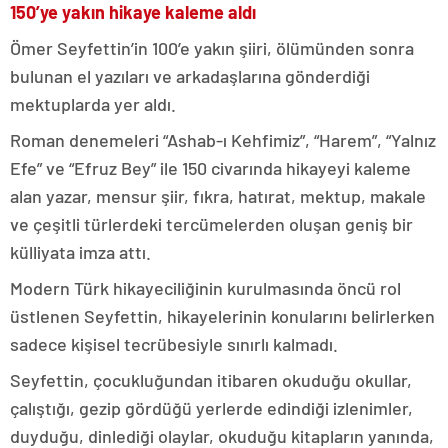
150’ye yakın hikaye kaleme aldı
Ömer Seyfettin’in 100’e yakın şiiri, ölümünden sonra
bulunan el yazıları ve arkadaşlarına gönderdiği
mektuplarda yer aldı.
Roman denemeleri “Ashab-ı Kehfimiz”, “Harem”, “Yalnız
Efe” ve “Efruz Bey” ile 150 civarında hikayeyi kaleme
alan yazar, mensur şiir, fıkra, hatırat, mektup, makale
ve çeşitli türlerdeki tercümelerden oluşan geniş bir
külliyata imza attı.
Modern Türk hikayeciliğinin kurulmasında öncü rol
üstlenen Seyfettin, hikayelerinin konularını belirlerken
sadece kişisel tecrübesiyle sınırlı kalmadı.
Seyfettin, çocukluğundan itibaren okuduğu okullar,
çalıştığı, gezip gördüğü yerlerde edindiği izlenimler,
duyduğu, dinlediği olaylar, okuduğu kitapların yanında,