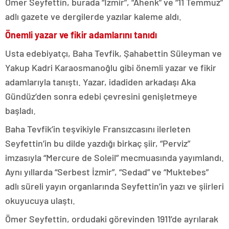
Ömer Seyfettin, burada “İzmir”, “Ahenk” ve “11 Temmuz”
adlı gazete ve dergilerde yazılar kaleme aldı.
Önemli yazar ve fikir adamlarını tanıdı
Usta edebiyatçı, Baha Tevfik, Şahabettin Süleyman ve
Yakup Kadri Karaosmanoğlu gibi önemli yazar ve fikir
adamlarıyla tanıştı. Yazar, idadiden arkadaşı Aka
Gündüz’den sonra edebi çevresini genişletmeye
başladı.
Baha Tevfik’in teşvikiyle Fransızcasını ilerleten
Seyfettin’in bu dilde yazdığı birkaç şiir, “Perviz”
imzasıyla “Mercure de Soleil” mecmuasında yayımlandı.
Aynı yıllarda “Serbest İzmir”, “Sedad” ve “Muktebes”
adlı süreli yayın organlarında Seyfettin’in yazı ve şiirleri
okuyucuya ulaştı.
Ömer Seyfettin, ordudaki görevinden 1911’de ayrılarak