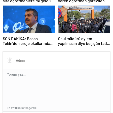
sıra öğretmenlere mi geldi?
veren öğretmen görevden
uzaklaştırıldı
SON DAKİKA: Bakan
Okul müdürü eylem
Tekin’den proje okullarındaki
yapılmasın diye beş gün tatil
atamalara ilişkin açıklama
ilan etti
En az 10 karakter gerekli