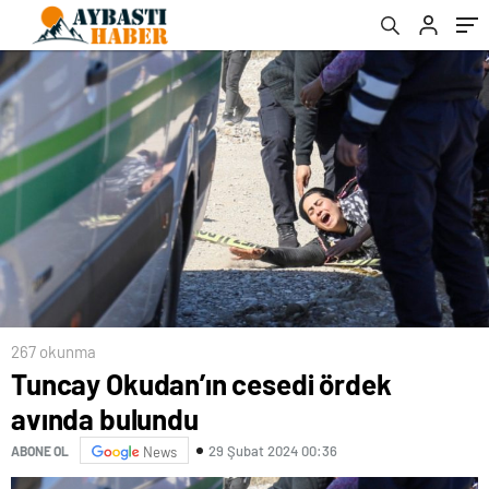
267 okunma
Tuncay Okudan’ın cesedi ördek
avında bulundu
29 Şubat 2024 00:36
ABONE OL
News