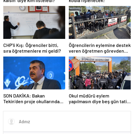
kalsın’ diye kim listeledi?
kodla fişlenecek!
CHP’li Kış: Öğrenciler bitti,
Öğrencilerin eylemine destek
sıra öğretmenlere mi geldi?
veren öğretmen görevden
uzaklaştırıldı
SON DAKİKA: Bakan
Okul müdürü eylem
Tekin’den proje okullarındaki
yapılmasın diye beş gün tatil
atamalara ilişkin açıklama
ilan etti