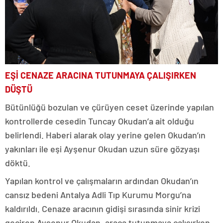
EŞİ CENAZE ARACINA TUTUNMAYA ÇALIŞIRKEN
DÜŞTÜ
Bütünlüğü bozulan ve çürüyen ceset üzerinde yapılan
kontrollerde cesedin Tuncay Okudan’a ait olduğu
belirlendi. Haberi alarak olay yerine gelen Okudan’ın
yakınları ile eşi Ayşenur Okudan uzun süre gözyaşı
döktü.
Yapılan kontrol ve çalışmaların ardından Okudan’ın
cansız bedeni Antalya Adli Tıp Kurumu Morgu’na
kaldırıldı. Cenaze aracının gidişi sırasında sinir krizi
geçiren Ayşenur Okudan, araca tutunmaya çalışırken