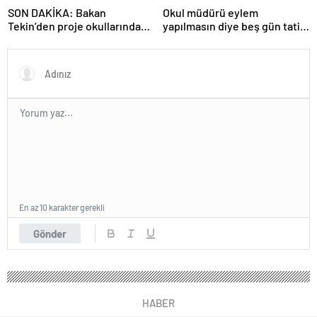
SON DAKİKA: Bakan
Okul müdürü eylem
Tekin’den proje okullarındaki
yapılmasın diye beş gün tatil
atamalara ilişkin açıklama
ilan etti
En az 10 karakter gerekli
Gönder
HABER