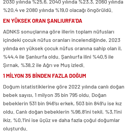
2030 yılında %25,6, 2040 yılında %23,3, 2060 yılında
%20,4 ve 2080 yılında %19,0 olacağı öngörüldü.
EN YÜKSEK ORAN ŞANLIURFA’DA
ADNKS sonuçlarına göre illerin toplam nüfusları
içindeki çocuk nüfus oranları incelendiğinde, 2023
yılında en yüksek çocuk nüfus oranına sahip olan il,
%44,4 ile Şanlıurfa oldu. Şanlıurfa ilini %40,5 ile
Şırnak, %38,2 ile Ağrı ve Muş izledi.
1 MİLYON 35 BİNDEN FAZLA DOĞUM
Doğum istatistiklerine göre 2022 yılında canlı doğan
bebek sayısı, 1 milyon 35 bin 795 oldu. Doğan
bebeklerin 531 bin 946’sı erkek, 503 bin 849’u ise kız
oldu. Canlı doğan bebeklerin %96,8’ini tekil, %3,1’ini
ikiz, %0,1’ini ise üçüz ve daha fazla çoğul doğumlar
oluşturdu.