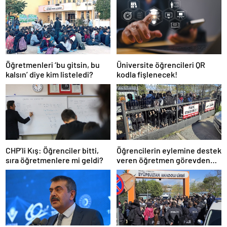
Öğretmenleri ‘bu gitsin, bu
Üniversite öğrencileri QR
kalsın’ diye kim listeledi?
kodla fişlenecek!
CHP’li Kış: Öğrenciler bitti,
Öğrencilerin eylemine destek
sıra öğretmenlere mi geldi?
veren öğretmen görevden
uzaklaştırıldı