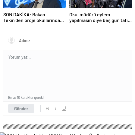
SON DAKİKA: Bakan
Okul müdürü eylem
Tekin’den proje okullarındaki
yapılmasın diye beş gün tatil
atamalara ilişkin açıklama
ilan etti
En az 10 karakter gerekli
Gönder