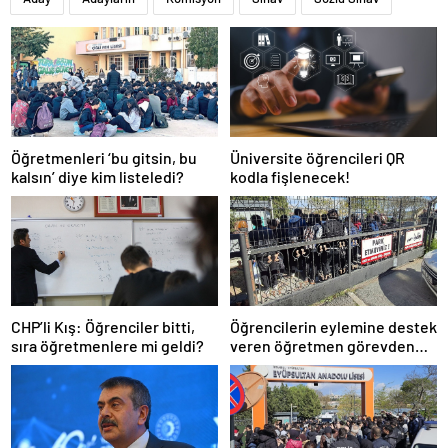
Öğretmenleri ‘bu gitsin, bu
Üniversite öğrencileri QR
kalsın’ diye kim listeledi?
kodla fişlenecek!
CHP’li Kış: Öğrenciler bitti,
Öğrencilerin eylemine destek
sıra öğretmenlere mi geldi?
veren öğretmen görevden
uzaklaştırıldı