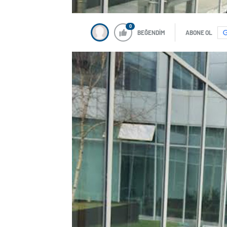
0
BEĞENDİM
ABONE OL