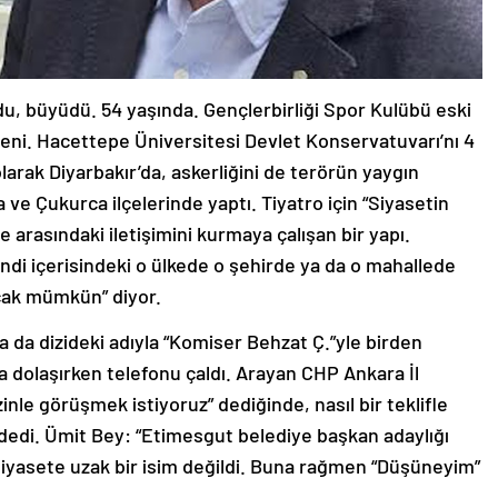
u, büyüdü. 54 yaşında. Gençlerbirliği Spor Kulübü eski
ğeni. Hacettepe Üniversitesi Devlet Konservatuvarı’nı 4
olarak Diyarbakır’da, askerliğini de terörün yaygın
e Çukurca ilçelerinde yaptı. Tiyatro için “Siyasetin
 arasındaki iletişimini kurmaya çalışan bir yapı.
ndi içerisindeki o ülkede o şehirde ya da o mahallede
cak mümkün” diyor.
a da dizideki adıyla “Komiser Behzat Ç.”yle birden
’da dolaşırken telefonu çaldı. Arayan CHP Ankara İl
inle görüşmek istiyoruz” dediğinde, nasıl bir teklifle
 dedi. Ümit Bey: “Etimesgut belediye başkan adaylığı
 siyasete uzak bir isim değildi. Buna rağmen “Düşüneyim”