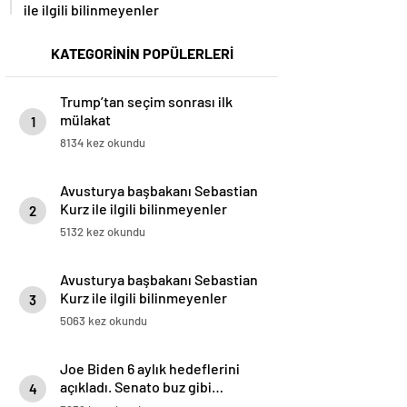
ile ilgili bilinmeyenler
KATEGORİNİN POPÜLERLERİ
Trump’tan seçim sonrası ilk
mülakat
1
8134 kez okundu
Avusturya başbakanı Sebastian
Kurz ile ilgili bilinmeyenler
2
5132 kez okundu
Avusturya başbakanı Sebastian
Kurz ile ilgili bilinmeyenler
3
5063 kez okundu
Joe Biden 6 aylık hedeflerini
açıkladı. Senato buz gibi…
4