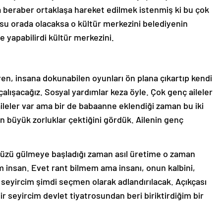
yla beraber ortaklaşa hareket edilmek istenmiş ki bu çok
osu orada olacaksa o kültür merkezini belediyenin
 yapabilirdi kültür merkezini.
yen, insana dokunabilen oyunları ön plana çıkartıp kendi
lışacağız. Sosyal yardımlar keza öyle. Çok genç aileler
 aileler var ama bir de babaanne eklendiği zaman bu iki
in büyük zorluklar çektiğini gördük. Ailenin genç
 yüzü gülmeye başladığı zaman asıl üretime o zaman
 insan. Evet rant bilmem ama insanı, onun kalbini,
m seyircim şimdi seçmen olarak adlandırılacak. Açıkçası
r seyircim devlet tiyatrosundan beri biriktirdiğim bir