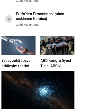
3238 kez okundu
Putin’den Ermenistan’ı yıkan
açıklama: Karabağ
5
Azerbaycan’ın ayrılmaz bir
2256 kez okundu
parçasıdır!
Yapay zekâ sosyal
ABD Kongre üyesi
etkileşim testini
Tlaib, ABD’yi
geçemedi
Filistin’deki
“soykırımda suç
ortağı” olmakla
itham etti