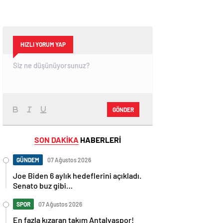
HIZLI YORUM YAP
GÖNDER
SON DAKİKA
HABERLERİ
GÜNDEM
07 Ağustos 2026
Joe Biden 6 aylık hedeflerini açıkladı.
Senato buz gibi…
SPOR
07 Ağustos 2026
En fazla kızaran takım Antalyaspor!