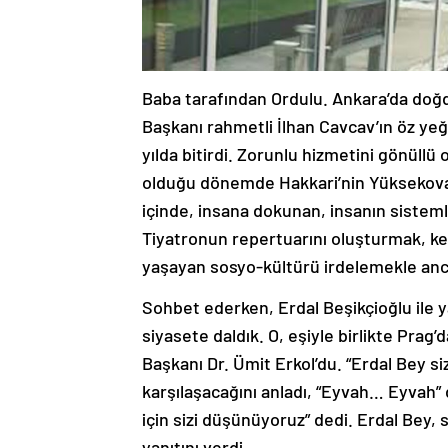
Baba tarafından Ordulu. Ankara’da doğd
Başkanı rahmetli İlhan Cavcav’ın öz ye
yılda bitirdi. Zorunlu hizmetini gönüllü 
olduğu dönemde Hakkari’nin Yüksekova v
içinde, insana dokunan, insanın sistemle
Tiyatronun repertuarını oluşturmak, ke
yaşayan sosyo-kültürü irdelemekle an
Sohbet ederken, Erdal Beşikçioğlu ile y
siyasete daldık. O, eşiyle birlikte Prag
Başkanı Dr. Ümit Erkol’du. “Erdal Bey siz
karşılaşacağını anladı, “Eyvah… Eyvah”
için sizi düşünüyoruz” dedi. Erdal Bey,
yanıtını verdi.