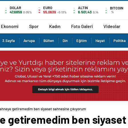
DOLAR
EURO
ALTIN
BITCOIN
47,6859
55,0639
6.501,43
%
0.05%
-0.13%
0,14
Ekonomi
Spor
Kadın
Foto Galeri
Videolar
3.Sayfa
Avrupa
Bülten
Din
Eğitim
Hayat
Politika
sahneye getiremedim ben siyaset sahnesine çıkıyorum
ye getiremedim ben siyaset