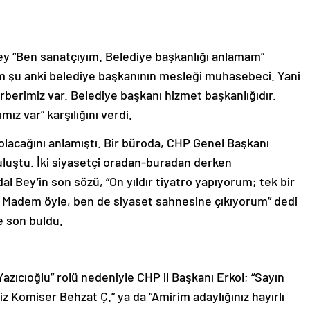
Bey “Ben sanatçıyım. Belediye başkanlığı anlamam”
ım şu anki belediye başkanının mesleği muhasebeci. Yani
berimiz var. Belediye başkanı hizmet başkanlığıdır.
mız var” karşılığını verdi.
olacağını anlamıştı. Bir büroda, CHP Genel Başkanı
buluştu. İki siyasetçi oradan-buradan derken
dal Bey’in son sözü, “On yıldır tiyatro yapıyorum; tek bir
Madem öyle, ben de siyaset sahnesine çıkıyorum” dedi
e son buldu.
azıcıoğlu” rolü nedeniyle CHP il Başkanı Erkol; “Sayın
iz Komiser Behzat Ç.” ya da “Amirim adaylığınız hayırlı