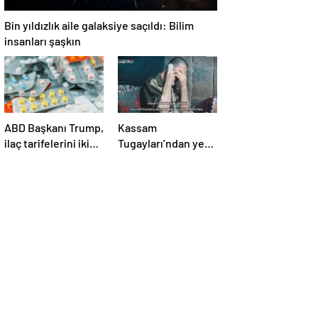
Bin yıldızlık aile galaksiye saçıldı: Bilim
insanları şaşkın
ABD Başkanı Trump,
Kassam
ilaç tarifelerini iki
Tugayları’ndan yeni
hafta içinde
video! İsrailli esir
açıklayacağını
annesine seslendi
söyledi