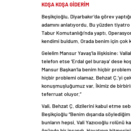
KOŞA KOŞA GİDERİM
Beşikçioğlu, Diyarbakır’da görev yaptı
adamını anlatıyordu. Bu yüzden tiyatro
Tabur Komutanlığı’nda yaptı. Operasyon 
kendimi buldum. Orada benim için çok ke
Gelelim Mansur Yavaş’la ilişkisine: Val
telefon etse ‘Erdal gel buraya’ dese ko
Mansur Başkan’la benim hiçbir problemim
hiçbir problemi olamaz. Behzat Ç.’yi ç
konuşmuşluğumuz var. İkimiz de birbirim
teferruat oluyor.”
Vali, Behzat Ç. dizilerini kabul etme s
Beşikçioğlu “Benim dışarıda söylediğim la
bunların hepsi. Vali Yazıcıoğlu rolünü
önünde bir insandı. Hayatının bitmesini