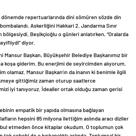
ğı dönemde repertuarlarında dini sömüren sözde din
 bombalandı. Askerliğini Hakkari 2. Jandarma Sınır
bölgesiydi. Beşikçioğlu o günleri anlatırken, “Oralarda
yifliydi” diyor.
lahi Mansur Başkan, Büyükşehir Belediye Başkanımız bir
şa koşa giderim. Bu enerjimi de seyircimden alıyorum.
 olamaz. Mansur Başkan’ın da inanın ki benimle ilgili
ekmeye gittiğimiz zaman oturup saatlerce
izi iyi tanıyoruz. İdealler ortak olduğu zaman gerisi
ebebinin empatik bir yapıda olmasına bağlayan
fların hepsini 85 milyona ilettiğim aslında aracı diziler
 kabul etmeden önce kitaplar okudum. O toplumun çok
n tek sebebi de o kıskançlıktı aslında. Toplumsal bir