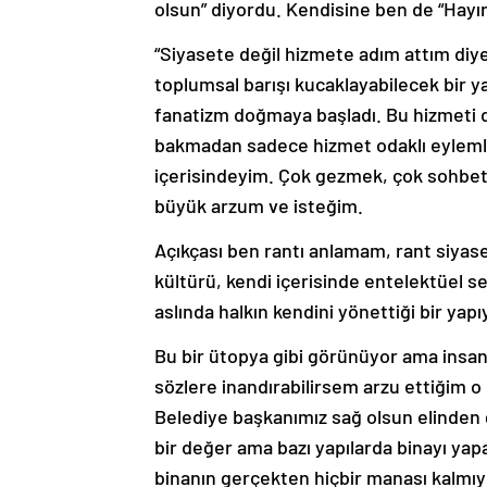
olsun” diyordu. Kendisine ben de “Hayır
“Siyasete değil hizmete adım attım diye
toplumsal barışı kucaklayabilecek bir y
fanatizm doğmaya başladı. Bu hizmeti de
bakmadan sadece hizmet odaklı eylemle
içerisindeyim. Çok gezmek, çok sohbe
büyük arzum ve isteğim.
Açıkçası ben rantı anlamam, rant siya
kültürü, kendi içerisinde entelektüel se
aslında halkın kendini yönettiği bir yap
Bu bir ütopya gibi görünüyor ama insan i
sözlere inandırabilirsem arzu ettiğim 
Belediye başkanımız sağ olsun elinden g
bir değer ama bazı yapılarda binayı yapa
binanın gerçekten hiçbir manası kalmıy