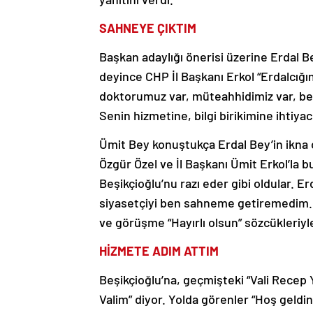
SAHNEYE ÇIKTIM
Başkan adaylığı önerisi üzerine Erdal 
deyince CHP İl Başkanı Erkol “Erdalcığ
doktorumuz var, müteahhidimiz var, ber
Senin hizmetine, bilgi birikimine ihtiyacı
Ümit Bey konuştukça Erdal Bey’in ikna 
Özgür Özel ve İl Başkanı Ümit Erkol’la 
Beşikçioğlu’nu razı eder gibi oldular. Er
siyasetçiyi ben sahneme getiremedim. 
ve görüşme “Hayırlı olsun” sözcükleriyl
HİZMETE ADIM ATTIM
Beşikçioğlu’na, geçmişteki “Vali Recep Y
Valim” diyor. Yolda görenler “Hoş geldin