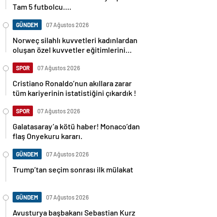
Tam 5 futbolcu….
GÜNDEM
07 Ağustos 2026
Norweç silahlı kuvvetleri kadınlardan
oluşan özel kuvvetler eğitimlerini
başlattı.
SPOR
07 Ağustos 2026
Cristiano Ronaldo’nun akıllara zarar
tüm kariyerinin istatistiğini çıkardık !
SPOR
07 Ağustos 2026
Galatasaray’a kötü haber! Monaco’dan
flaş Onyekuru kararı.
GÜNDEM
07 Ağustos 2026
Trump’tan seçim sonrası ilk mülakat
GÜNDEM
07 Ağustos 2026
Avusturya başbakanı Sebastian Kurz