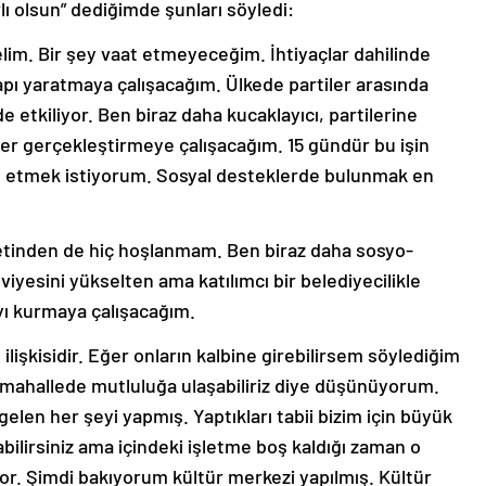
lı olsun” dediğimde şunları söyledi:
lim. Bir şey vaat etmeyeceğim. İhtiyaçlar dahilinde
apı yaratmaya çalışacağım. Ülkede partiler arasında
 etkiliyor. Ben biraz daha kucaklayıcı, partilerine
r gerçekleştirmeye çalışacağım. 15 gündür bu işin
t etmek istiyorum. Sosyal desteklerde bulunmak en
setinden de hiç hoşlanmam. Ben biraz daha sosyo-
viyesini yükselten ama katılımcı bir belediyecilikle
ıyı kurmaya çalışacağım.
lişkisidir. Eğer onların kalbine girebilirsem söylediğim
o mahallede mutluluğa ulaşabiliriz diye düşünüyorum.
elen her şeyi yapmış. Yaptıkları tabii bizim için büyük
bilirsiniz ama içindeki işletme boş kaldığı zaman o
or. Şimdi bakıyorum kültür merkezi yapılmış. Kültür