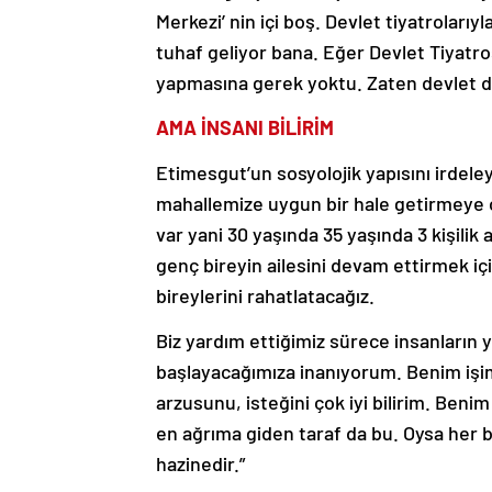
Merkezi’ nin içi boş. Devlet tiyatroları
tuhaf geliyor bana. Eğer Devlet Tiyatr
yapmasına gerek yoktu. Zaten devlet de
AMA İNSANI BİLİRİM
Etimesgut’un sosyolojik yapısını irdele
mahallemize uygun bir hale getirmeye ça
var yani 30 yaşında 35 yaşında 3 kişilik
genç bireyin ailesini devam ettirmek iç
bireylerini rahatlatacağız.
Biz yardım ettiğimiz sürece insanların
başlayacağımıza inanıyorum. Benim işim
arzusunu, isteğini çok iyi bilirim. Beni
en ağrıma giden taraf da bu. Oysa her bi
hazinedir.”