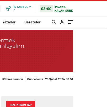
İMSAK'A
İSTANBUL
02:00
KALAN SÜRE
°
Yazarlar
Gazeteler
HIZLI YORUM YAP