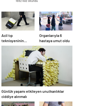
1692 kez okundu
Acil tıp
Organlarıyla 6
teknisyeninin
hastaya umut oldu
organları 4 hastaya
umut oldu
Günlük yaşamı etkileyen unutkanlıklar
ciddiye alınmalı