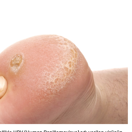
likle HPV (Human Papillomavirus) adı verilen virüsün