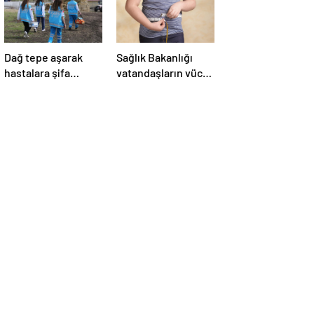
Dağ tepe aşarak
Sağlık Bakanlığı
hastalara şifa
vatandaşların vücut
götürüyorlar
kitle indeksini
ölçecek