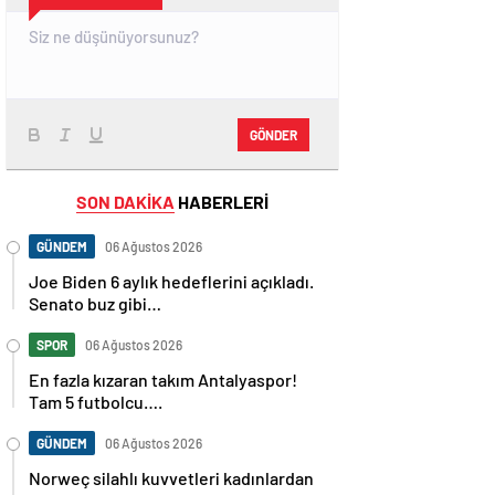
GÖNDER
SON DAKİKA
HABERLERİ
GÜNDEM
06 Ağustos 2026
Joe Biden 6 aylık hedeflerini açıkladı.
Senato buz gibi…
SPOR
06 Ağustos 2026
En fazla kızaran takım Antalyaspor!
Tam 5 futbolcu….
GÜNDEM
06 Ağustos 2026
Norweç silahlı kuvvetleri kadınlardan