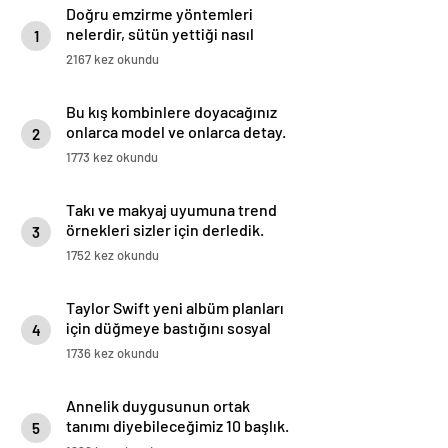
Doğru emzirme yöntemleri
nelerdir, sütün yettiği nasıl
1
anlaşılır?
2167 kez okundu
Bu kış kombinlere doyacağınız
onlarca model ve onlarca detay.
2
1773 kez okundu
Takı ve makyaj uyumuna trend
örnekleri sizler için derledik.
3
1752 kez okundu
Taylor Swift yeni albüm planları
için düğmeye bastığını sosyal
4
medyadan duyurdu!
1736 kez okundu
Annelik duygusunun ortak
tanımı diyebileceğimiz 10 başlık.
5