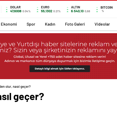
DOLAR
EURO
ALTIN
BITCOIN
47,6008
55,1302
6.540,10
%
0.04%
0.21%
0,68
Ekonomi
Spor
Kadın
Foto Galeri
Videolar
den olur, nasıl geçer?
asıl geçer?