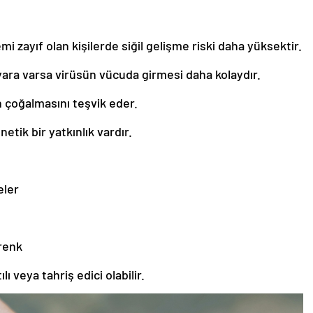
mi zayıf olan kişilerde siğil gelişme riski daha yüksektir.
 yara varsa virüsün vücuda girmesi daha kolaydır.
n çoğalmasını teşvik eder.
enetik bir yatkınlık vardır.
eler
renk
lı veya tahriş edici olabilir.