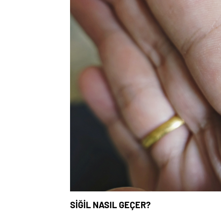
SİĞİL NASIL GEÇER?