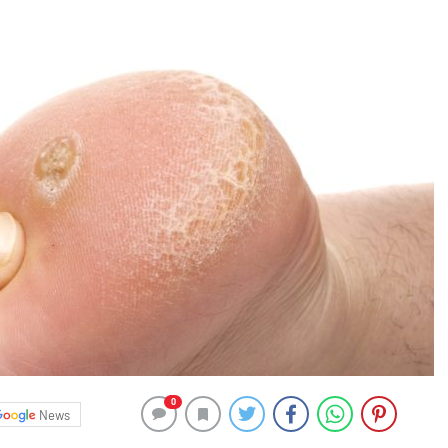
0
News