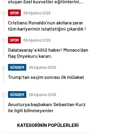
oluşan özel kuvvetler eğitimlerini
başlattı.
SPOR
06 Ağustos 2026
Cristiano Ronaldo’nun akıllara zarar
tüm kariyerinin istatistiğini çıkardık !
SPOR
06 Ağustos 2026
Galatasaray’a kötü haber! Monaco’dan
flaş Onyekuru kararı.
GÜNDEM
06 Ağustos 2026
Trump’tan seçim sonrası ilk mülakat
GÜNDEM
06 Ağustos 2026
Avusturya başbakanı Sebastian Kurz
ile ilgili bilinmeyenler
KATEGORİNİN POPÜLERLERİ