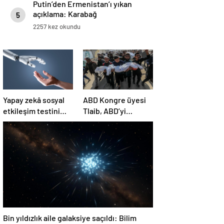
Putin’den Ermenistan’ı yıkan
açıklama: Karabağ
5
Azerbaycan’ın ayrılmaz bir
2257 kez okundu
parçasıdır!
Yapay zekâ sosyal
ABD Kongre üyesi
etkileşim testini
Tlaib, ABD’yi
geçemedi
Filistin’deki
“soykırımda suç
ortağı” olmakla
itham etti
Bin yıldızlık aile galaksiye saçıldı: Bilim