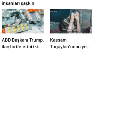
insanları şaşkın
ABD Başkanı Trump,
Kassam
ilaç tarifelerini iki
Tugayları’ndan yeni
hafta içinde
video! İsrailli esir
açıklayacağını
annesine seslendi
söyledi