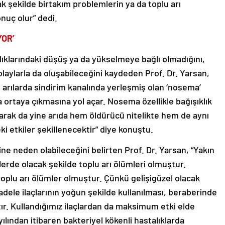
k şekilde birtakım problemlerin ya da toplu arı
nuç olur” dedi.
YOR’
lıklarındaki düşüş ya da yükselmeye bağlı olmadığını,
laylarla da oluşabileceğini kaydeden Prof. Dr. Yarsan,
 arılarda sindirim kanalında yerleşmiş olan ‘nosema’
la ortaya çıkmasına yol açar. Nosema özellikle bağışıklık
olarak da yine arıda hem öldürücü nitelikte hem de aynı
ki etkiler şekillenecektir” diye konuştu.
rine neden olabileceğini belirten Prof. Dr. Yarsan, “Yakın
lerde olacak şekilde toplu arı ölümleri olmuştur.
oplu arı ölümler olmuştur. Çünkü gelişigüzel olacak
cadele ilaçlarının yoğun şekilde kullanılması, beraberinde
ktır. Kullandığımız ilaçlardan da maksimum etki elde
ından itibaren bakteriyel kökenli hastalıklarda