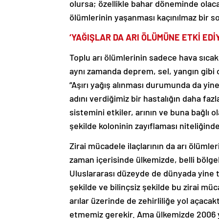
olursa; özellikle bahar döneminde olaca
ölümlerinin yaşanması kaçınılmaz bir so
‘YAĞIŞLAR DA ARI ÖLÜMÜNE ETKİ EDİ
Toplu arı ölümlerinin sadece hava sıcak
aynı zamanda deprem, sel, yangın gibi o
“Aşırı yağış alınması durumunda da yine
adını verdiğimiz bir hastalığın daha faz
sistemini etkiler, arının ve buna bağlı 
şekilde koloninin zayıflaması niteliğinde
Zirai mücadele ilaçlarının da arı ölümle
zaman içerisinde ülkemizde, belli bölge
Uluslararası düzeyde de dünyada yine t
şekilde ve bilinçsiz şekilde bu zirai mü
arılar üzerinde de zehirliliğe yol açaca
etmemiz gerekir. Ama ülkemizde 2006 yıl