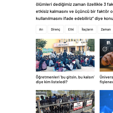
ölümleri dediğimiz zaman özellikle 3 fakt
etkisiz kalmasını ve üçüncü bir faktör ol
kullanılmasını ifade edebiliriz” diye kon
Arı
Direnç
Etki
İlaçların
Zaman
Öğretmenleri ‘bu gitsin, bu kalsın’
Ünivers
diye kim listeledi?
fişlene