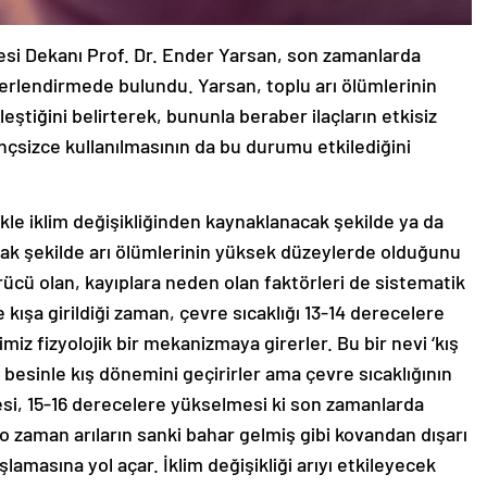
tesi Dekanı Prof. Dr. Ender Yarsan, son zamanlarda
ğerlendirmede bulundu. Yarsan, toplu arı ölümlerinin
eştiğini belirterek, bununla beraber ilaçların etkisiz
linçsizce kullanılmasının da bu durumu etkilediğini
ikle iklim değişikliğinden kaynaklanacak şekilde ya da
cak şekilde arı ölümlerinin yüksek düzeylerde olduğunu
rücü olan, kayıplara neden olan faktörleri de sistematik
kışa girildiği zaman, çevre sıcaklığı 13-14 derecelere
iğimiz fizyolojik bir mekanizmaya girerler. Bu bir nevi ‘kış
r besinle kış dönemini geçirirler ama çevre sıcaklığının
si, 15-16 derecelere yükselmesi ki son zamanlarda
; o zaman arıların sanki bahar gelmiş gibi kovandan dışarı
şlamasına yol açar. İklim değişikliği arıyı etkileyecek