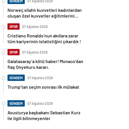
GÜNDEM
07 Ağustos 2026
Norweç silahlı kuvvetleri kadınlardan
oluşan özel kuvvetler eğitimlerini
başlattı.
SPOR
07 Ağustos 2026
Cristiano Ronaldo’nun akıllara zarar
tüm kariyerinin istatistiğini çıkardık !
SPOR
07 Ağustos 2026
Galatasaray’a kötü haber! Monaco’dan
flaş Onyekuru kararı.
GÜNDEM
07 Ağustos 2026
Trump’tan seçim sonrası ilk mülakat
GÜNDEM
07 Ağustos 2026
Avusturya başbakanı Sebastian Kurz
ile ilgili bilinmeyenler