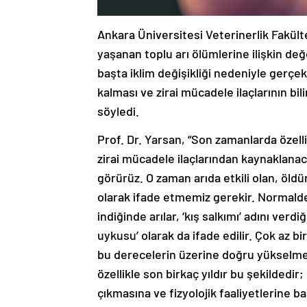
Ankara Üniversitesi Veterinerlik Fakül
yaşanan toplu arı ölümlerine ilişkin de
başta iklim değişikliği nedeniyle gerçekl
kalması ve zirai mücadele ilaçlarının bi
söyledi.
Prof. Dr. Yarsan, “Son zamanlarda özell
zirai mücadele ilaçlarından kaynaklana
görürüz. O zaman arıda etkili olan, öldü
olarak ifade etmemiz gerekir. Normalde 
indiğinde arılar, ‘kış salkımı’ adını verd
uykusu’ olarak da ifade edilir. Çok az bi
bu derecelerin üzerine doğru yükselme
özellikle son birkaç yıldır bu şekildedir
çıkmasına ve fizyolojik faaliyetlerine ba