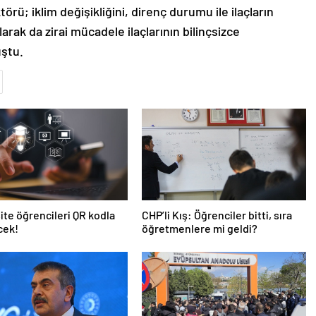
örü; iklim değişikliğini, direnç durumu ile ilaçların
arak da zirai mücadele ilaçlarının bilinçsizce
uştu.
ite öğrencileri QR kodla
CHP’li Kış: Öğrenciler bitti, sıra
cek!
öğretmenlere mi geldi?