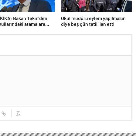
KİKA: Bakan Tekin’den
Okul müdürü eylem yapılmasın
kullarındaki atamalara
diye beş gün tatil ilan etti
açıklama