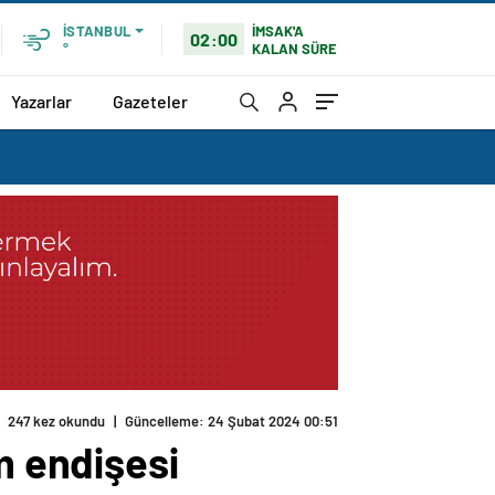
İMSAK'A
İSTANBUL
02:00
KALAN SÜRE
°
Yazarlar
Gazeteler
m endişesi