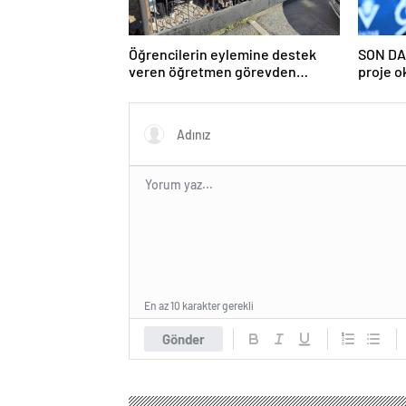
Öğrencilerin eylemine destek
SON DA
veren öğretmen görevden
proje o
uzaklaştırıldı
ilişkin 
En az 10 karakter gerekli
Gönder