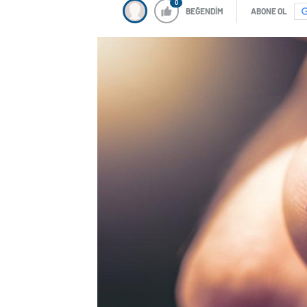
0
BEĞENDİM
ABONE OL