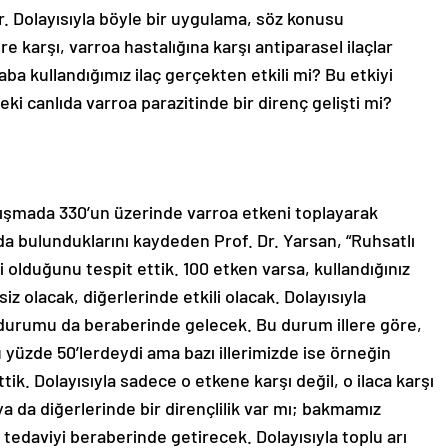
r. Dolayısıyla böyle bir uygulama, söz konusu
e karşı, varroa hastalığına karşı antiparasel ilaçlar
aba kullandığımız ilaç gerçekten etkili mi? Bu etkiyi
ki canlıda varroa parazitinde bir direnç gelişti mi?
alışmada 330’un üzerinde varroa etkeni toplayarak
arda bulunduklarını kaydeden Prof. Dr. Yarsan, “Ruhsatlı
i olduğunu tespit ettik. 100 etken varsa, kullandığınız
siz olacak, diğerlerinde etkili olacak. Dolayısıyla
a durumu da beraberinde gelecek. Bu durum illere göre,
u yüzde 50’lerdeydi ama bazı illerimizde ise örneğin
ttik. Dolayısıyla sadece o etkene karşı değil, o ilaca karşı
 ya da diğerlerinde bir dirençlilik var mı; bakmamız
 tedaviyi beraberinde getirecek. Dolayısıyla toplu arı