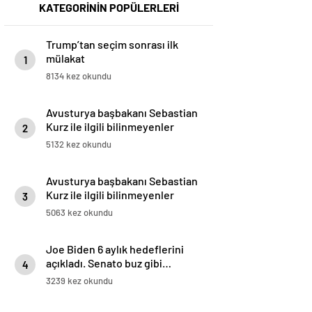
KATEGORİNİN POPÜLERLERİ
Trump’tan seçim sonrası ilk
mülakat
1
8134 kez okundu
Avusturya başbakanı Sebastian
Kurz ile ilgili bilinmeyenler
2
5132 kez okundu
Avusturya başbakanı Sebastian
Kurz ile ilgili bilinmeyenler
3
5063 kez okundu
Joe Biden 6 aylık hedeflerini
açıkladı. Senato buz gibi…
4
3239 kez okundu