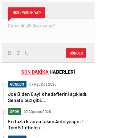
HIZLI YORUM YAP
GÖNDER
SON DAKİKA
HABERLERİ
GÜNDEM
07 Ağustos 2026
Joe Biden 6 aylık hedeflerini açıkladı.
Senato buz gibi…
SPOR
07 Ağustos 2026
En fazla kızaran takım Antalyaspor!
Tam 5 futbolcu….