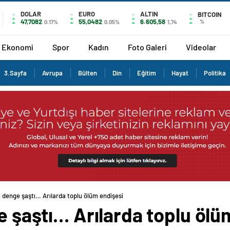
DOLAR
EURO
ALTIN
BITCOIN
47,7082
55,0482
6.605,58
%
0.17%
0.05%
1,74
Ekonomi
Spor
Kadın
Foto Galeri
Videolar
3.Sayfa
Avrupa
Bülten
Din
Eğitim
Hayat
Politika
tı denge şaştı… Arılarda toplu ölüm endişesi
ge şaştı… Arılarda toplu ölü