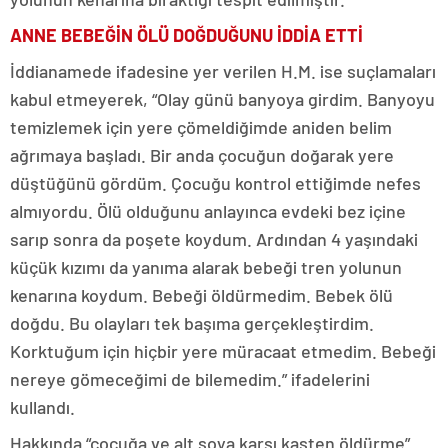
ANNE BEBEĞİN ÖLÜ DOĞDUĞUNU İDDİA ETTİ
İddianamede ifadesine yer verilen H.M. ise suçlamaları
kabul etmeyerek, “Olay günü banyoya girdim. Banyoyu
temizlemek için yere çömeldiğimde aniden belim
ağrımaya başladı. Bir anda çocuğun doğarak yere
düştüğünü gördüm. Çocuğu kontrol ettiğimde nefes
almıyordu. Ölü olduğunu anlayınca evdeki bez içine
sarıp sonra da poşete koydum. Ardından 4 yaşındaki
küçük kızımı da yanıma alarak bebeği tren yolunun
kenarına koydum. Bebeği öldürmedim. Bebek ölü
doğdu. Bu olayları tek başıma gerçekleştirdim.
Korktuğum için hiçbir yere müracaat etmedim. Bebeği
nereye gömeceğimi de bilemedim.” ifadelerini
kullandı.
Hakkında “çocuğa ve alt soya karşı kasten öldürme”