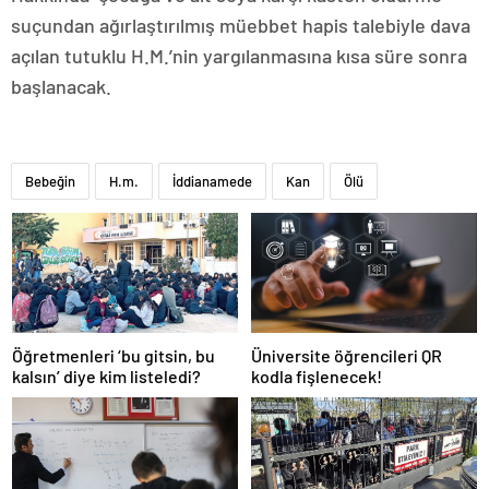
suçundan ağırlaştırılmış müebbet hapis talebiyle dava
açılan tutuklu H.M.’nin yargılanmasına kısa süre sonra
başlanacak.
Bebeğin
H.m.
İddianamede
Kan
Ölü
Öğretmenleri ‘bu gitsin, bu
Üniversite öğrencileri QR
kalsın’ diye kim listeledi?
kodla fişlenecek!