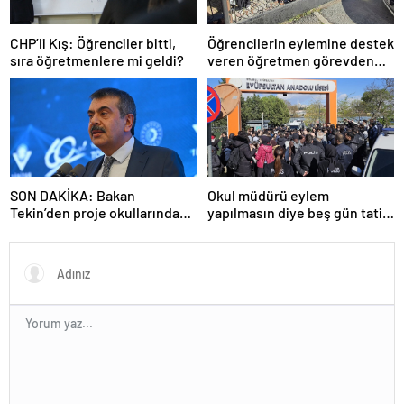
CHP’li Kış: Öğrenciler bitti,
Öğrencilerin eylemine destek
sıra öğretmenlere mi geldi?
veren öğretmen görevden
uzaklaştırıldı
SON DAKİKA: Bakan
Okul müdürü eylem
Tekin’den proje okullarındaki
yapılmasın diye beş gün tatil
atamalara ilişkin açıklama
ilan etti