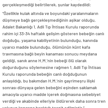
gerçekleşmediği belirtilerek, şunlar kaydedildi:
“Özellikle kulak altında ve boyundaki yaralanmaların
düşmeye bağlı gerçekleşmediğinin aşikar olduğu,
Adalet Bakanlığı 1. Adli Tıp İhtisas Kurulu raporunda
rahim içi 33-34 haftalık gelişim gösteren bebeğin canlı
doğduğu, yaşama kabiliyetinin bulunduğu, kanında
uyarıcı madde bulunduğu, ölümünün künt kafa
travmasına bağlı beyin kanaması sonucu meydana
geldiği, sanık anne H.M.’nin bebeği ölü olarak
doğurduğunu söylemesine rağmen 1. Adli Tıp İhtisas
Kurulu raporunda bebeğin canlı doğduğunun
anlaşıldığı, bu bakımdan H.M.’nin gayrimeşru ilişki
sonrası dünyaya gelen bebeğini eşinden saklamak
amacıyla uyarıcı madde içerek doğmasına sebebiyet
verdiği ve akabinde elleriyle öldürerek daha sonra tren
yolunun kenarına bıraktığı tespit edilmiştir.”