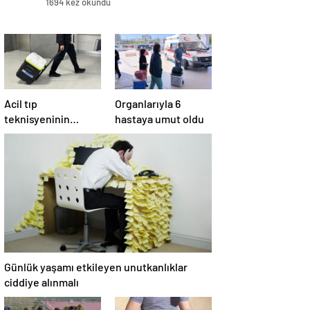
1694 kez okundu
Acil tıp
Organlarıyla 6
teknisyeninin
hastaya umut oldu
organları 4 hastaya
umut oldu
Günlük yaşamı etkileyen unutkanlıklar
ciddiye alınmalı