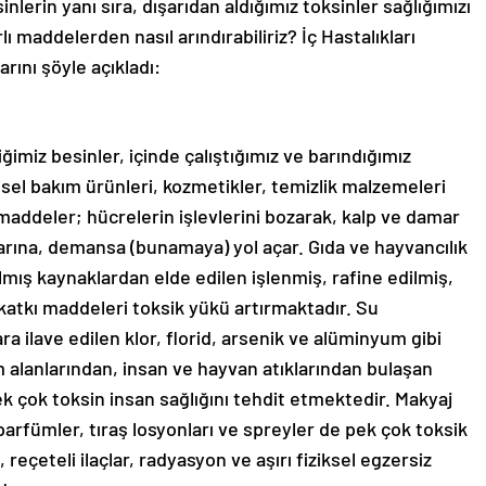
nlerin yanı sıra, dışarıdan aldığımız toksinler sağlığımızı
 maddelerden nasıl arındırabiliriz? İç Hastalıkları
rını şöyle açıkladı:
imiz besinler, içinde çalıştığımız ve barındığımız
işisel bakım ürünleri, kozmetikler, temizlik malzemeleri
maddeler; hücrelerin işlevlerini bozarak, kalp ve damar
arına, demansa (bunamaya) yol açar. Gıda ve hayvancılık
mış kaynaklardan elde edilen işlenmiş, rafine edilmiş,
 katkı maddeleri toksik yükü artırmaktadır. Su
a ilave edilen klor, florid, arsenik ve alüminyum gibi
ım alanlarından, insan ve hayvan atıklarından bulaşan
 pek çok toksin insan sağlığını tehdit etmektedir. Makyaj
parfümler, tıraş losyonları ve spreyler de pek çok toksik
 reçeteli ilaçlar, radyasyon ve aşırı fiziksel egzersiz