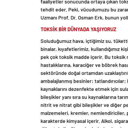
faaliyetler sonucunda ortaya çıkan toksi
tehdit eder. Peki, vücudumuzu bu zararlı
Uzmanı Prof. Dr. Osman Erk, bunun yolla
TOKSİK BİR DÜNYADA YAŞIYORUZ
Soluduğumuz hava, içtiğimiz su, tükettiğ
binalar, kıyafetlerimiz, kullandığımız k
pek çok toksik madde içerir. Bu toksik 
hastalıklarına, karaciğer ve böbrek has
sektöründe doğal ortamdan uzaklaştırıl
ambalajlanmış besinler; tatlandırıcılar;
kaynaklarını dezenfekte etmek için sular
bileşikler yanı sıra su kaynaklarına tar
nitrit ve nitrat gibi bileşikler ve diğer
malzemeleri, kremler, nemlendiriciler, 
karakterde kimyasal içerir. Alkol, sigara,