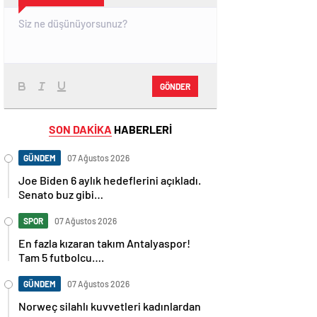
GÖNDER
SON DAKİKA
HABERLERİ
GÜNDEM
07 Ağustos 2026
Joe Biden 6 aylık hedeflerini açıkladı.
Senato buz gibi…
SPOR
07 Ağustos 2026
En fazla kızaran takım Antalyaspor!
Tam 5 futbolcu….
GÜNDEM
07 Ağustos 2026
Norweç silahlı kuvvetleri kadınlardan