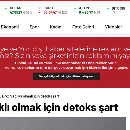
DOLAR
EURO
ALTIN
BITCOIN
47,6627
55,0447
6.495,77
%
0.05%
-0.12%
0,05
Ekonomi
Spor
Kadın
Foto Galeri
Videolar
. Erk: Sağlıklı olmak için detoks şart
ıklı olmak için detoks şart