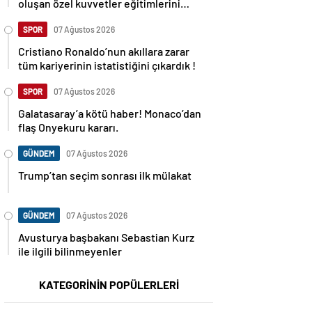
oluşan özel kuvvetler eğitimlerini
başlattı.
SPOR
07 Ağustos 2026
Cristiano Ronaldo’nun akıllara zarar
tüm kariyerinin istatistiğini çıkardık !
SPOR
07 Ağustos 2026
Galatasaray’a kötü haber! Monaco’dan
flaş Onyekuru kararı.
GÜNDEM
07 Ağustos 2026
Trump’tan seçim sonrası ilk mülakat
GÜNDEM
07 Ağustos 2026
Avusturya başbakanı Sebastian Kurz
ile ilgili bilinmeyenler
KATEGORİNİN POPÜLERLERİ