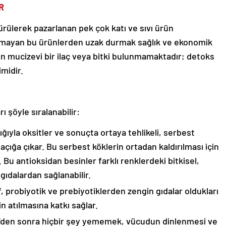
R
 sürülerek pazarlanan pek çok katı ve sıvı ürün
 olmayan bu ürünlerden uzak durmak sağlık ve ekonomik
in mucizevi bir ilaç veya bitki bulunmamaktadır; detoks
imidir.
 şöyle sıralanabilir:
ığıyla oksitler ve sonuçta ortaya tehlikeli, serbest
 açığa çıkar. Bu serbest köklerin ortadan kaldırılması için
 Bu antioksidan besinler farklı renklerdeki bitkisel,
dalardan sağlanabilir.
 probiyotik ve prebiyotiklerden zengin gıdalar oldukları
in atılmasına katkı sağlar.
00’den sonra hiçbir şey yememek, vücudun dinlenmesi ve