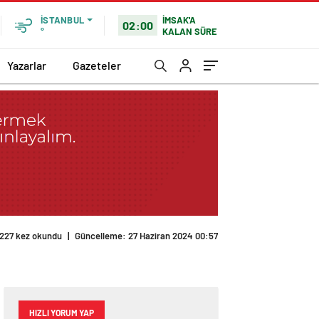
İMSAK'A
İSTANBUL
02:00
KALAN SÜRE
°
Yazarlar
Gazeteler
HIZLI YORUM YAP