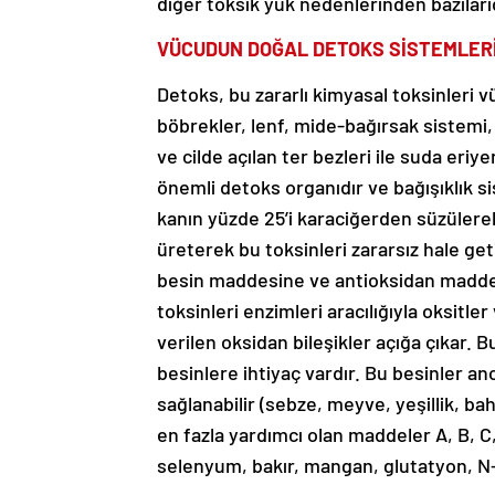
diğer toksik yük nedenlerinden bazılarıd
VÜCUDUN DOĞAL DETOKS SİSTEMLER
Detoks, bu zararlı kimyasal toksinleri v
böbrekler, lenf, mide-bağırsak sistemi, 
ve cilde açılan ter bezleri ile suda eriy
önemli detoks organıdır ve bağışıklık 
kanın yüzde 25’i karaciğerden süzülere
üreterek bu toksinleri zararsız hale get
besin maddesine ve antioksidan maddeye
toksinleri enzimleri aracılığıyla oksitler
verilen oksidan bileşikler açığa çıkar. 
besinlere ihtiyaç vardır. Bu besinler anc
sağlanabilir (sebze, meyve, yeşillik, ba
en fazla yardımcı olan maddeler A, B, C,
selenyum, bakır, mangan, glutatyon, N-ase