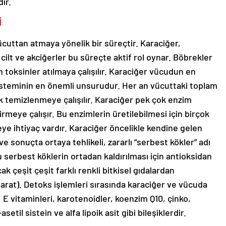
ır.
İ
ücuttan atmaya yönelik bir süreçtir. Karaciğer,
cilt ve akciğerler bu süreçte aktif rol oynar. Böbrekler
en toksinler atılmaya çalışılır. Karaciğer vücudun en
sisteminin en önemli unsurudur. Her an vücuttaki toplam
k temizlenmeye çalışılır. Karaciğer pek çok enzim
irmeye çalışır. Bu enzimlerin üretilebilmesi için birçok
 ihtiyaç vardır. Karaciğer öncelikle kendine gelen
 ve sonuçta ortaya tehlikeli, zararlı “serbest kökler” adı
Bu serbest köklerin ortadan kaldırılması için antioksidan
ak çeşit çeşit farklı renkli bitkisel gıdalardan
harat). Detoks işlemleri sırasında karaciğer ve vücuda
 E vitaminleri, karotenoidler, koenzim Q10, çinko,
til sistein ve alfa lipoik asit gibi bileşiklerdir.