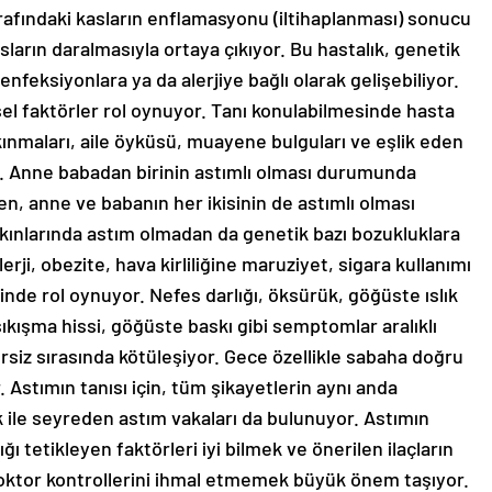
trafındaki kasların enflamasyonu (iltihaplanması) sonucu
asların daralmasıyla ortaya çıkıyor. Bu hastalık, genetik
 enfeksiyonlara ya da alerjiye bağlı olarak gelişebiliyor.
l faktörler rol oynuyor. Tanı konulabilmesinde hasta
ınmaları, aile öyküsü, muayene bulguları ve eşlik eden
r. Anne babadan birinin astımlı olması durumunda
n, anne ve babanın her ikisinin de astımlı olması
akınlarında astım olmadan da genetik bazı bozukluklara
lerji, obezite, hava kirliliğine maruziyet, sigara kullanımı
inde rol oynuyor. Nefes darlığı, öksürük, göğüste ıslık
sıkışma hissi, göğüste baskı gibi semptomlar aralıklı
ersiz sırasında kötüleşiyor. Gece özellikle sabaha doğru
. Astımın tanısı için, tüm şikayetlerin aynı anda
ile seyreden astım vakaları da bulunuyor. Astımın
ığı tetikleyen faktörleri iyi bilmek ve önerilen ilaçların
 doktor kontrollerini ihmal etmemek büyük önem taşıyor.