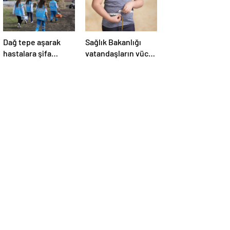
Dağ tepe aşarak
Sağlık Bakanlığı
hastalara şifa
vatandaşların vücut
götürüyorlar
kitle indeksini
ölçecek