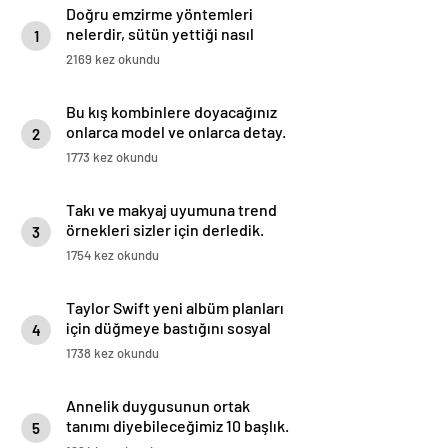
Doğru emzirme yöntemleri
nelerdir, sütün yettiği nasıl
1
anlaşılır?
2169 kez okundu
Bu kış kombinlere doyacağınız
onlarca model ve onlarca detay.
2
1773 kez okundu
Takı ve makyaj uyumuna trend
örnekleri sizler için derledik.
3
1754 kez okundu
Taylor Swift yeni albüm planları
için düğmeye bastığını sosyal
4
medyadan duyurdu!
1738 kez okundu
Annelik duygusunun ortak
tanımı diyebileceğimiz 10 başlık.
5