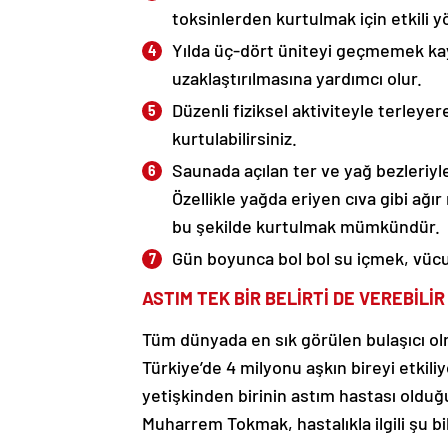
toksinlerden kurtulmak için etkili y
Yılda üç-dört üniteyi geçmemek kay
uzaklaştırılmasına yardımcı olur.
Düzenli fiziksel aktiviteyle terleye
kurtulabilirsiniz.
Saunada açılan ter ve yağ bezleriyl
Özellikle yağda eriyen cıva gibi ağı
bu şekilde kurtulmak mümkündür.
Gün boyunca bol bol su içmek, vücu
ASTIM TEK BİR BELİRTİ DE VEREBİLİR
Tüm dünyada en sık görülen bulaşıcı ol
Türkiye’de 4 milyonu aşkın bireyi etkili
yetişkinden birinin astım hastası oldu
Muharrem Tokmak, hastalıkla ilgili şu bil