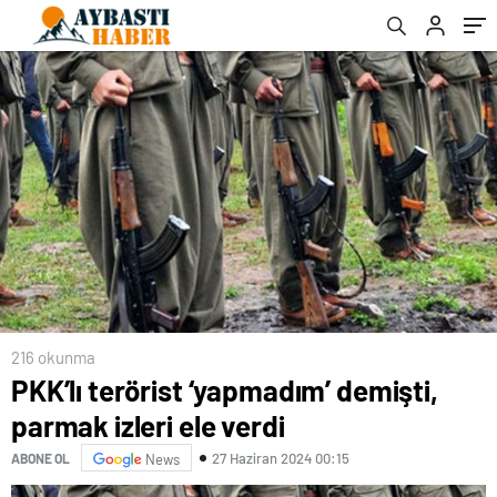
216 okunma
PKK’lı terörist ‘yapmadım’ demişti,
parmak izleri ele verdi
27 Haziran 2024 00:15
ABONE OL
News