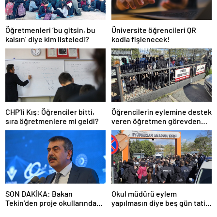
Öğretmenleri ‘bu gitsin, bu
Üniversite öğrencileri QR
kalsın’ diye kim listeledi?
kodla fişlenecek!
CHP’li Kış: Öğrenciler bitti,
Öğrencilerin eylemine destek
sıra öğretmenlere mi geldi?
veren öğretmen görevden
uzaklaştırıldı
SON DAKİKA: Bakan
Okul müdürü eylem
Tekin’den proje okullarındaki
yapılmasın diye beş gün tatil
atamalara ilişkin açıklama
ilan etti