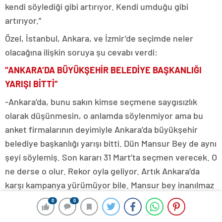
kendi söylediği gibi artırıyor. Kendi umduğu gibi
artırıyor.”
Özel, İstanbul, Ankara, ve İzmir’de seçimde neler
olacağına ilişkin soruya şu cevabı verdi:
“ANKARA’DA BÜYÜKŞEHİR BELEDİYE BAŞKANLIĞI
YARIŞI BİTTİ”
-Ankara’da, bunu sakın kimse seçmene saygısızlık
olarak düşünmesin, o anlamda söylenmiyor ama bu
anket firmalarının deyimiyle Ankara’da büyükşehir
belediye başkanlığı yarışı bitti. Dün Mansur Bey de aynı
şeyi söylemiş. Son kararı 31 Mart’ta seçmen verecek. O
ne derse o olur. Rekor oyla geliyor. Artık Ankara’da
karşı kampanya yürümüyor bile. Mansur bey inanılmaz
bir şekilde. 60’ı zorlar denen Mansur Beyin, yarın öbür
0
0
gün geride kalırsa şey olmasın ama 65-70 arası oya