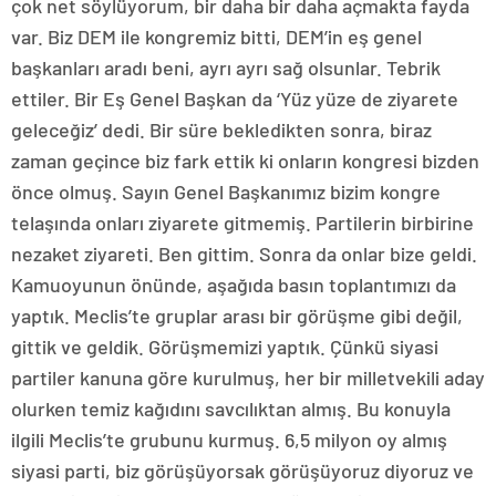
çok net söylüyorum, bir daha bir daha açmakta fayda
var. Biz DEM ile kongremiz bitti, DEM’in eş genel
başkanları aradı beni, ayrı ayrı sağ olsunlar. Tebrik
ettiler. Bir Eş Genel Başkan da ‘Yüz yüze de ziyarete
geleceğiz’ dedi. Bir süre bekledikten sonra, biraz
zaman geçince biz fark ettik ki onların kongresi bizden
önce olmuş. Sayın Genel Başkanımız bizim kongre
telaşında onları ziyarete gitmemiş. Partilerin birbirine
nezaket ziyareti. Ben gittim. Sonra da onlar bize geldi.
Kamuoyunun önünde, aşağıda basın toplantımızı da
yaptık. Meclis’te gruplar arası bir görüşme gibi değil,
gittik ve geldik. Görüşmemizi yaptık. Çünkü siyasi
partiler kanuna göre kurulmuş, her bir milletvekili aday
olurken temiz kağıdını savcılıktan almış. Bu konuyla
ilgili Meclis’te grubunu kurmuş. 6,5 milyon oy almış
siyasi parti, biz görüşüyorsak görüşüyoruz diyoruz ve