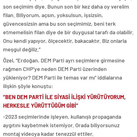
son seçimim diye. Bunun son bir kez daha oy verelim
filan. Biliyorum, açsın, yoksulsun, işsizsin,
güvencesizsin ama bu son seçimimiz, beni terk
etmemelisin filan diye de bir duygusal tarafı da olabilir.
Onu kendi yapıyor, ölçecektir, bakacaktır. Biz onlarla
meşgul değiliz.”
Özel, “Erdoğan, DEM Parti ayrı seçimlere girmesine
rağmen CHP’ye neden DEM Parti üzerinden
yükleniyor? DEM Parti ile temas var mı” iddialarına
ilişkin şöyle konuştu:
“BEN DEM PARTİ İLE SİYASİ İLİŞKİ YÜRÜTÜYORUM,
HERKESLE YÜRÜTTÜĞÜM GİBİ”
-2023 seçimlerinde işleyen, kullanışlı propaganda
aygıtını kaybetmek istemiyor. Orada biliyorsunuz
montaj videoya kadar tenezzül ettiler.