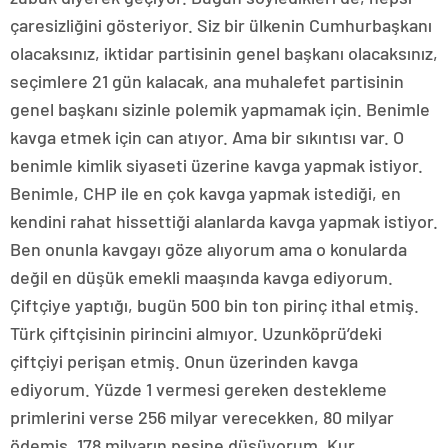
çaresizliğini gösteriyor. Siz bir ülkenin Cumhurbaşkanı
olacaksınız, iktidar partisinin genel başkanı olacaksınız,
seçimlere 21 gün kalacak, ana muhalefet partisinin
genel başkanı sizinle polemik yapmamak için. Benimle
kavga etmek için can atıyor. Ama bir sıkıntısı var. O
benimle kimlik siyaseti üzerine kavga yapmak istiyor.
Benimle, CHP ile en çok kavga yapmak istediği, en
kendini rahat hissettiği alanlarda kavga yapmak istiyor.
Ben onunla kavgayı göze alıyorum ama o konularda
değil en düşük emekli maaşında kavga ediyorum.
Çiftçiye yaptığı, bugün 500 bin ton pirinç ithal etmiş.
Türk çiftçisinin pirincini almıyor. Uzunköprü’deki
çiftçiyi perişan etmiş. Onun üzerinden kavga
ediyorum. Yüzde 1 vermesi gereken destekleme
primlerini verse 256 milyar verecekken, 80 milyar
ödemiş. 178 milyarın peşine düşüyorum. Kur