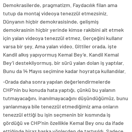
Demokrasilerde, pragmatizm. Faydacılık filan ama
tutup da montaj videoya tenezzül etmezsiniz.
Dünyanın hiçbir demokrasisinde, gelişmiş
demokrasinin hiçbir yerinde kimse rakibini alt etmek
için yalan videoya tenezzül etmez. Gerçeğini kullanır
varsa bir şey. Ama yalan video. Gittiler orada, işte
Kandil alkış yapıyormuş Kemal Bey’e. Kandil Kemal
Bey’i destekliyormuş, bir sürü yalan dolan iş yaptılar.
Bunu da 14 Mayıs seçimine kadar hoyratça kullandılar.
-Orada daha sonra yapılan değerlendirmelerde
CHP’nin bu konuda hata yaptığı, çünkü bu yalanın
tutmayacağını, inanılmayacağını düşündüğümüz, bunu
yanlanmaya bile tenezzül etmediğimiz ama onların
tenezzül ettiği bu işin seçmenin bir kısmında iş
gördüğü ve CHP’nin özellikle Kemal Bey onu da ifade
ettiğinde biraz başka yönlerden de tartışıldı. Sadece