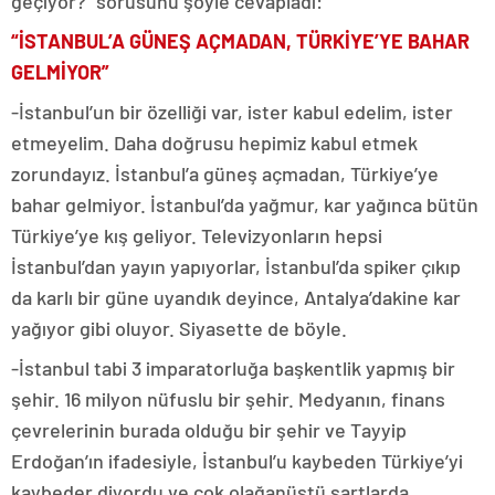
geçiyor?” sorusunu şöyle cevapladı:
“İSTANBUL’A GÜNEŞ AÇMADAN, TÜRKİYE’YE BAHAR
GELMİYOR”
-İstanbul’un bir özelliği var, ister kabul edelim, ister
etmeyelim. Daha doğrusu hepimiz kabul etmek
zorundayız. İstanbul’a güneş açmadan, Türkiye’ye
bahar gelmiyor. İstanbul’da yağmur, kar yağınca bütün
Türkiye’ye kış geliyor. Televizyonların hepsi
İstanbul’dan yayın yapıyorlar, İstanbul’da spiker çıkıp
da karlı bir güne uyandık deyince, Antalya’dakine kar
yağıyor gibi oluyor. Siyasette de böyle.
-İstanbul tabi 3 imparatorluğa başkentlik yapmış bir
şehir. 16 milyon nüfuslu bir şehir. Medyanın, finans
çevrelerinin burada olduğu bir şehir ve Tayyip
Erdoğan’ın ifadesiyle, İstanbul’u kaybeden Türkiye’yi
kaybeder diyordu ve çok olağanüstü şartlarda,