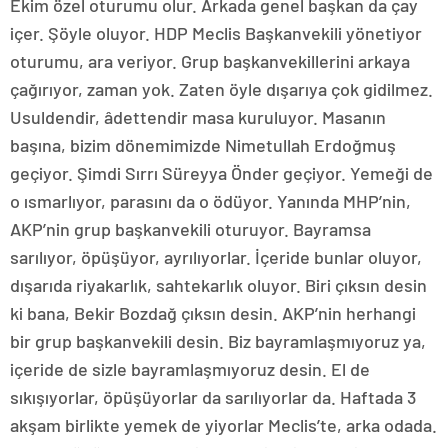
Ekim özel oturumu olur. Arkada genel başkan da çay
içer. Şöyle oluyor. HDP Meclis Başkanvekili yönetiyor
oturumu, ara veriyor. Grup başkanvekillerini arkaya
çağırıyor, zaman yok. Zaten öyle dışarıya çok gidilmez.
Usuldendir, âdettendir masa kuruluyor. Masanın
başına, bizim dönemimizde Nimetullah Erdoğmuş
geçiyor. Şimdi Sırrı Süreyya Önder geçiyor. Yemeği de
o ısmarlıyor, parasını da o ödüyor. Yanında MHP’nin,
AKP’nin grup başkanvekili oturuyor. Bayramsa
sarılıyor, öpüşüyor, ayrılıyorlar. İçeride bunlar oluyor,
dışarıda riyakarlık, sahtekarlık oluyor. Biri çıksın desin
ki bana, Bekir Bozdağ çıksın desin. AKP’nin herhangi
bir grup başkanvekili desin. Biz bayramlaşmıyoruz ya,
içeride de sizle bayramlaşmıyoruz desin. El de
sıkışıyorlar, öpüşüyorlar da sarılıyorlar da. Haftada 3
akşam birlikte yemek de yiyorlar Meclis’te, arka odada.