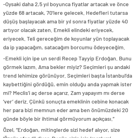
-Oysaki daha 2,5 yıl boyunca fiyatlar artacak ve önce
yüzde 68 artacak, 70’lere gelecek. Hedefleri tutarsa
düşüş başlayacak ama bir yıl sonra fiyatlar yüzde 40
artıyor olacak zaten. Emekli elindeki eriyecek,
eriyecek. Teli gereceğim de koyunlar yün toplayacak
da ip yapacağım, satacağım borcumu ödeyeceğim.
-Emekli için ipe un serdi Recep Tayyip Erdoğan. Bunu
görmek lazım. Ama bekler miyiz? Seçimleri şu andaki
trend lehimize görünüyor. Seçimleri başta İstanbul’da
kaybettiğini gördüğü, emin olduğu anda yapmak ister
mi? Meclis’i aç derse açarız. Zam yapayım mı derse
‘ver’ deriz. Çünkü sonuçta emeklinin cebine konacak
her para bizi memnun eder ama ben önümüzdeki 20
günde böyle bir ihtimal görmüyorum açıkçası.”
Özel, “Erdoğan, mitinglerde sizi hedef alıyor, size