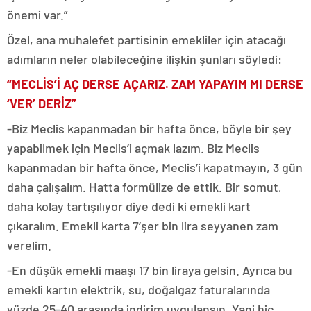
önemi var.”
Özel, ana muhalefet partisinin emekliler için atacağı
adımların neler olabileceğine ilişkin şunları söyledi:
“MECLİS’İ AÇ DERSE AÇARIZ. ZAM YAPAYIM MI DERSE
‘VER’ DERİZ”
-Biz Meclis kapanmadan bir hafta önce, böyle bir şey
yapabilmek için Meclis’i açmak lazım. Biz Meclis
kapanmadan bir hafta önce, Meclis’i kapatmayın, 3 gün
daha çalışalım. Hatta formülize de ettik. Bir somut,
daha kolay tartışılıyor diye dedi ki emekli kart
çıkaralım. Emekli karta 7’şer bin lira seyyanen zam
verelim.
-En düşük emekli maaşı 17 bin liraya gelsin. Ayrıca bu
emekli kartın elektrik, su, doğalgaz faturalarında
yüzde 25-40 arasında indirim uygulansın. Yani hiç