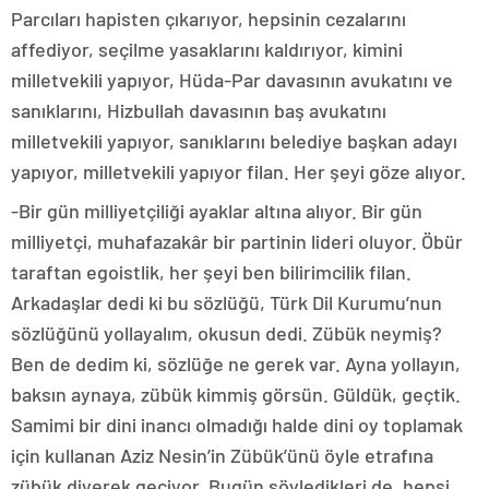
Parcıları hapisten çıkarıyor, hepsinin cezalarını
affediyor, seçilme yasaklarını kaldırıyor, kimini
milletvekili yapıyor, Hüda-Par davasının avukatını ve
sanıklarını, Hizbullah davasının baş avukatını
milletvekili yapıyor, sanıklarını belediye başkan adayı
yapıyor, milletvekili yapıyor filan. Her şeyi göze alıyor.
-Bir gün milliyetçiliği ayaklar altına alıyor. Bir gün
milliyetçi, muhafazakâr bir partinin lideri oluyor. Öbür
taraftan egoistlik, her şeyi ben bilirimcilik filan.
Arkadaşlar dedi ki bu sözlüğü, Türk Dil Kurumu’nun
sözlüğünü yollayalım, okusun dedi. Zübük neymiş?
Ben de dedim ki, sözlüğe ne gerek var. Ayna yollayın,
baksın aynaya, zübük kimmiş görsün. Güldük, geçtik.
Samimi bir dini inancı olmadığı halde dini oy toplamak
için kullanan Aziz Nesin’in Zübük’ünü öyle etrafına
zübük diyerek geçiyor. Bugün söyledikleri de, hepsi