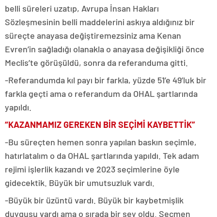
belli süreleri uzatıp, Avrupa İnsan Hakları
Sözleşmesinin belli maddelerini askıya aldığınız bir
süreçte anayasa değiştiremezsiniz ama Kenan
Evren’in sağladığı olanakla o anayasa değişikliği önce
Meclis’te görüşüldü, sonra da referanduma gitti.
-Referandumda kıl payı bir farkla, yüzde 51’e 49’luk bir
farkla geçti ama o referandum da OHAL şartlarında
yapıldı.
“KAZANMAMIZ GEREKEN BİR SEÇİMİ KAYBETTİK”
-Bu süreçten hemen sonra yapılan baskın seçimle,
hatırlatalım o da OHAL şartlarında yapıldı. Tek adam
rejimi işlerlik kazandı ve 2023 seçimlerine öyle
gidecektik. Büyük bir umutsuzluk vardı.
-Büyük bir üzüntü vardı. Büyük bir kaybetmişlik
duygusu vardı ama o sırada bir şey oldu. Seçmen