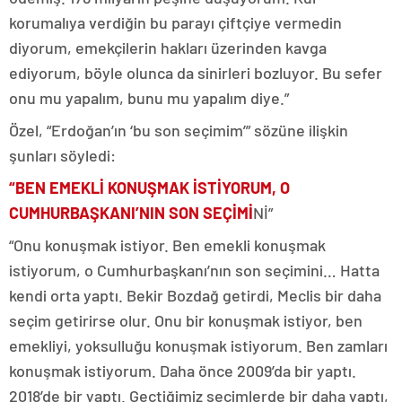
korumalıya verdiğin bu parayı çiftçiye vermedin
diyorum, emekçilerin hakları üzerinden kavga
ediyorum, böyle olunca da sinirleri bozluyor. Bu sefer
onu mu yapalım, bunu mu yapalım diye.”
Özel, “Erdoğan’ın ‘bu son seçimim’” sözüne ilişkin
şunları söyledi:
“BEN EMEKLİ KONUŞMAK İSTİYORUM, O
CUMHURBAŞKANI’NIN SON SEÇİMİ
Nİ”
“Onu konuşmak istiyor. Ben emekli konuşmak
istiyorum, o Cumhurbaşkanı’nın son seçimini… Hatta
kendi orta yaptı. Bekir Bozdağ getirdi, Meclis bir daha
seçim getirirse olur. Onu bir konuşmak istiyor, ben
emekliyi, yoksulluğu konuşmak istiyorum. Ben zamları
konuşmak istiyorum. Daha önce 2009’da bir yaptı.
2018’de bir yaptı. Geçtiğimiz seçimlerde bir daha yaptı,