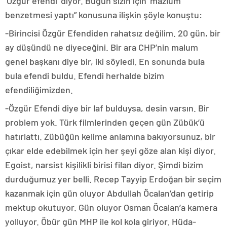
‘Özgür efendi’ diyor. Bugün sizin için ‘mazlum’
benzetmesi yaptı” konusuna ilişkin şöyle konuştu:
-Birincisi Özgür Efendiden rahatsız değilim. 20 gün, bir
ay düşündü ne diyeceğini. Bir ara CHP’nin malum
genel başkanı diye bir, iki söyledi. En sonunda bula
bula efendi buldu. Efendi herhalde bizim
efendiliğimizden.
-Özgür Efendi diye bir laf bulduysa, desin varsın. Bir
problem yok. Türk filmlerinden geçen gün Zübük’ü
hatırlattı. Zübüğün kelime anlamına bakıyorsunuz, bir
çıkar elde edebilmek için her şeyi göze alan kişi diyor.
Egoist, narsist kişilikli birisi filan diyor. Şimdi bizim
durduğumuz yer belli. Recep Tayyip Erdoğan bir seçim
kazanmak için gün oluyor Abdullah Öcalan’dan getirip
mektup okutuyor. Gün oluyor Osman Öcalan’a kamera
yolluyor. Öbür gün MHP ile kol kola giriyor. Hüda-