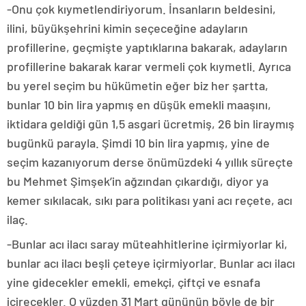
-Onu çok kıymetlendiriyorum. İnsanların beldesini,
ilini, büyükşehrini kimin seçeceğine adayların
profillerine, geçmişte yaptıklarına bakarak, adayların
profillerine bakarak karar vermeli çok kıymetli. Ayrıca
bu yerel seçim bu hükümetin eğer biz her şartta,
bunlar 10 bin lira yapmış en düşük emekli maaşını,
iktidara geldiği gün 1,5 asgari ücretmiş, 26 bin liraymış
bugünkü parayla. Şimdi 10 bin lira yapmış, yine de
seçim kazanıyorum derse önümüzdeki 4 yıllık süreçte
bu Mehmet Şimşek’in ağzından çıkardığı, diyor ya
kemer sıkılacak, sıkı para politikası yani acı reçete, acı
ilaç.
-Bunlar acı ilacı saray müteahhitlerine içirmiyorlar ki,
bunlar acı ilacı beşli çeteye içirmiyorlar. Bunlar acı ilacı
yine gidecekler emekli, emekçi, çiftçi ve esnafa
içirecekler. O yüzden 31 Mart gününün böyle de bir