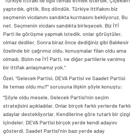
“Türkiye ittifakı ile ilgili temas etmek isterdik. Çiçekleri
yaptırdık, gittik. Boş döndük. Türkiye ittifakını biz
seçmenin vicdanını sandıkta kurmasını bekliyoruz. Bu
net. Seçmenin vicdanı sandıkta birleşecek. Biz İYİ
Parti ile görüşme yapmak istedik, onlar görüştüler,
olmaz dediler. Sonra biraz önce dediğiniz gibi Balıkesir
özelinde bir çağrımız oldu, konuşmalar filan oldu ama
olmadı. Bizim ne İYİ Parti, ne diğer partilerle varılmış
bir ittifak anlaşmamız yok.”
Özel, “Gelecek Partisi, DEVA Partisi ve Saadet Partisi
ile temas oldu mu?” sorusuna ilişkin şöyle konuştu:
“Şöyle oldu mesele, Gelecek Partisi’nin seçim
stratejisini açıkladılar. Onlar birçok farklı yerlerde farklı
adaylar destekliyorlar. Kendilerine göre tutarlı bir çizgi
içindeler. DEVA Partisi birçok yerde kendi adayını
gösterdi. Saadet Partisi’nin bazı yerde aday