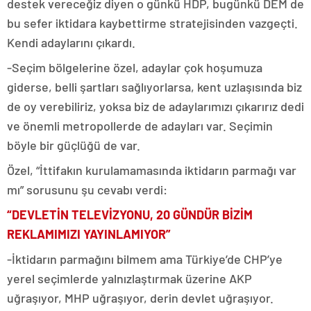
destek vereceğiz diyen o günkü HDP, bugünkü DEM de
bu sefer iktidara kaybettirme stratejisinden vazgeçti.
Kendi adaylarını çıkardı.
-Seçim bölgelerine özel, adaylar çok hoşumuza
giderse, belli şartları sağlıyorlarsa, kent uzlaşısında biz
de oy verebiliriz, yoksa biz de adaylarımızı çıkarırız dedi
ve önemli metropollerde de adayları var. Seçimin
böyle bir güçlüğü de var.
Özel, “İttifakın kurulamamasında iktidarın parmağı var
mı” sorusunu şu cevabı verdi:
“DEVLETİN TELEVİZYONU, 20 GÜNDÜR BİZİM
REKLAMIMIZI YAYINLAMIYOR”
-İktidarın parmağını bilmem ama Türkiye’de CHP’ye
yerel seçimlerde yalnızlaştırmak üzerine AKP
uğraşıyor, MHP uğraşıyor, derin devlet uğraşıyor.