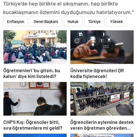
Türkiye’de hep birlikte el sıkışmanın, hep birlikte
kucaklaşmanın özlemini duyduğumuzu hatırlatıyorum.”
Enflasyon
Genel Başkanı
Hukuk
Türkiye
Yüksek
Öğretmenleri ‘bu gitsin, bu
Üniversite öğrencileri QR
kalsın’ diye kim listeledi?
kodla fişlenecek!
CHP’li Kış: Öğrenciler bitti,
Öğrencilerin eylemine destek
sıra öğretmenlere mi geldi?
veren öğretmen görevden
uzaklaştırıldı