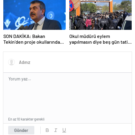
SON DAKİKA: Bakan
Okul müdürü eylem
Tekin’den proje okullarındaki
yapılmasın diye beş gün tatil
atamalara ilişkin açıklama
ilan etti
En az 10 karakter gerekli
Gönder