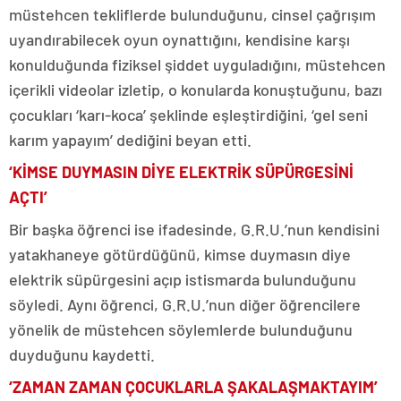
müstehcen tekliflerde bulunduğunu, cinsel çağrışım
uyandırabilecek oyun oynattığını, kendisine karşı
konulduğunda fiziksel şiddet uyguladığını, müstehcen
içerikli videolar izletip, o konularda konuştuğunu, bazı
çocukları ‘karı-koca’ şeklinde eşleştirdiğini, ‘gel seni
karım yapayım’ dediğini beyan etti.
‘KİMSE DUYMASIN DİYE ELEKTRİK SÜPÜRGESİNİ
AÇTI’
Bir başka öğrenci ise ifadesinde, G.R.U.’nun kendisini
yatakhaneye götürdüğünü, kimse duymasın diye
elektrik süpürgesini açıp istismarda bulunduğunu
söyledi. Aynı öğrenci, G.R.U.’nun diğer öğrencilere
yönelik de müstehcen söylemlerde bulunduğunu
duyduğunu kaydetti.
‘ZAMAN ZAMAN ÇOCUKLARLA ŞAKALAŞMAKTAYIM’