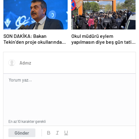
SON DAKİKA: Bakan
Okul müdürü eylem
Tekin’den proje okullarındaki
yapılmasın diye beş gün tatil
atamalara ilişkin açıklama
ilan etti
En az 10 karakter gerekli
Gönder