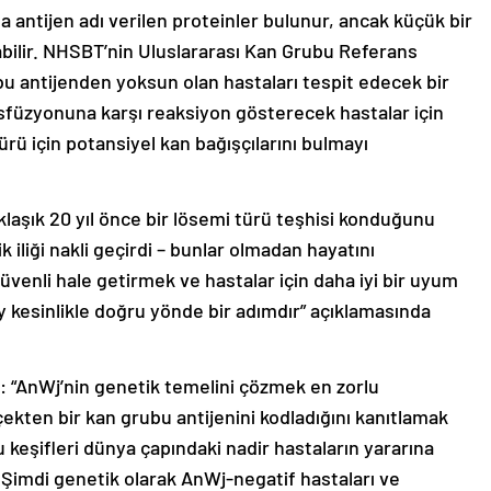
a antijen adı verilen proteinler bulunur, ancak küçük bir
bilir. NHSBT’nin Uluslararası Kan Grubu Referans
bu antijenden yoksun olan hastaları tespit edecek bir
ransfüzyonuna karşı reaksiyon gösterecek hastalar için
türü için potansiyel kan bağışçılarını bulmayı
laşık 20 yıl önce bir lösemi türü teşhisi konduğunu
 iliği nakli geçirdi – bunlar olmadan hayatını
üvenli hale getirmek ve hastalar için daha iyi bir uyum
 kesinlikle doğru yönde bir adımdır” açıklamasında
 “AnWj’nin genetik temelini çözmek en zorlu
çekten bir kan grubu antijenini kodladığını kanıtlamak
bu keşifleri dünya çapındaki nadir hastaların yararına
Şimdi genetik olarak AnWj-negatif hastaları ve