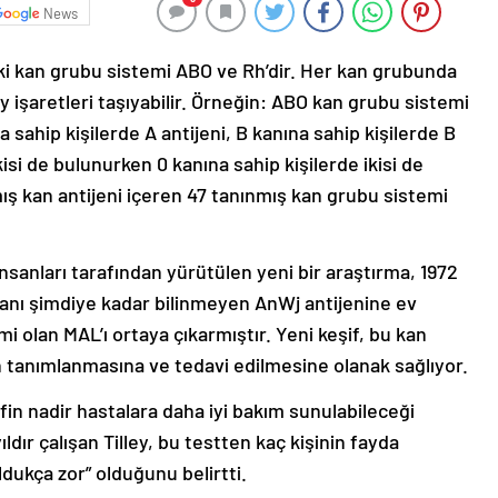
News
 iki kan grubu sistemi ABO ve Rh’dir. Her kan grubunda
ey işaretleri taşıyabilir. Örneğin: ABO kan grubu sistemi
na sahip kişilerde A antijeni, B kanına sahip kişilerde B
kisi de bulunurken 0 kanına sahip kişilerde ikisi de
ış kan antijeni içeren 47 tanınmış kan grubu sistemi
sanları tarafından yürütülen yeni bir araştırma, 1972
lanı şimdiye kadar bilinmeyen AnWj antijenine ev
mi olan MAL’ı ortaya çıkarmıştır. Yeni keşif, bu kan
 tanımlanmasına ve tedavi edilmesine olanak sağlıyor.
şfin nadir hastalara daha iyi bakım sunulabileceği
ldır çalışan Tilley, bu testten kaç kişinin fayda
ldukça zor” olduğunu belirtti.