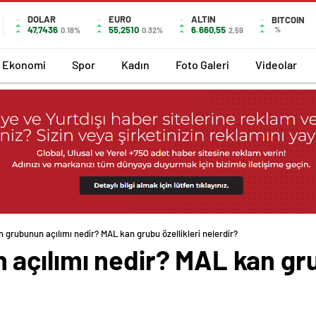
DOLAR
EURO
ALTIN
BITCOIN
47,7436
55,2510
6.660,55
%
0.18%
0.32%
2,59
Ekonomi
Spor
Kadın
Foto Galeri
Videolar
 grubunun açılımı nedir? MAL kan grubu özellikleri nelerdir?
açılımı nedir? MAL kan grub