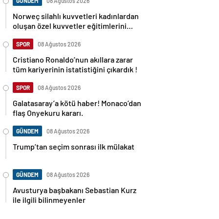
GÜNDEM
08 Ağustos 2026
Norweç silahlı kuvvetleri kadınlardan
oluşan özel kuvvetler eğitimlerini
başlattı.
SPOR
08 Ağustos 2026
Cristiano Ronaldo’nun akıllara zarar
tüm kariyerinin istatistiğini çıkardık !
SPOR
08 Ağustos 2026
Galatasaray’a kötü haber! Monaco’dan
flaş Onyekuru kararı.
GÜNDEM
08 Ağustos 2026
Trump’tan seçim sonrası ilk mülakat
GÜNDEM
08 Ağustos 2026
Avusturya başbakanı Sebastian Kurz
ile ilgili bilinmeyenler