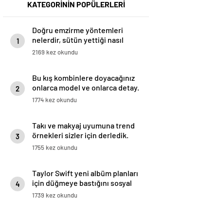
KATEGORİNİN POPÜLERLERİ
Doğru emzirme yöntemleri
nelerdir, sütün yettiği nasıl
1
anlaşılır?
2169 kez okundu
Bu kış kombinlere doyacağınız
onlarca model ve onlarca detay.
2
1774 kez okundu
Takı ve makyaj uyumuna trend
örnekleri sizler için derledik.
3
1755 kez okundu
Taylor Swift yeni albüm planları
için düğmeye bastığını sosyal
4
medyadan duyurdu!
1739 kez okundu