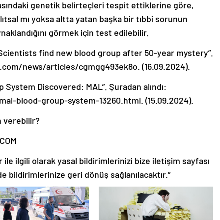
ndaki genetik belirteçleri tespit ettiklerine göre,
ıtsal mı yoksa altta yatan başka bir tıbbi sorunun
aklandığını görmek için test edilebilir.
Scientists find new blood group after 50-year mystery”.
c.com/news/articles/cgmgg493ek8o. (16.09.2024).
p System Discovered: MAL”. Şuradan alındı:
al-blood-group-system-13260.html. (15.09.2024).
 verebilir?
.COM
le ilgili olarak yasal bildirimlerinizi bize iletişim sayfası
de bildirimlerinize geri dönüş sağlanılacaktır.”