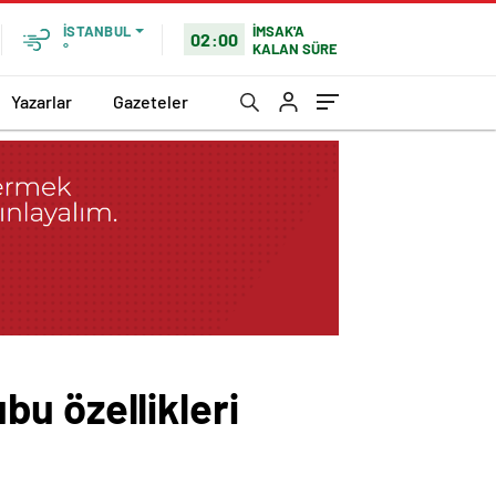
İMSAK'A
İSTANBUL
02:00
KALAN SÜRE
°
Yazarlar
Gazeteler
u özellikleri