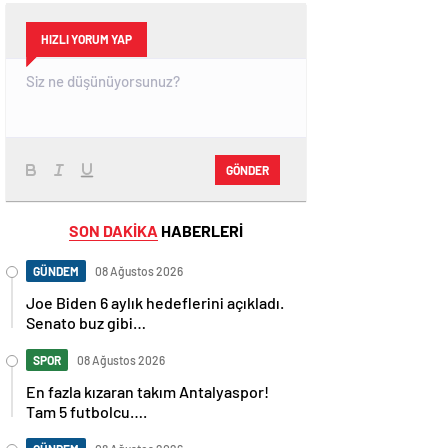
HIZLI YORUM YAP
GÖNDER
SON DAKİKA
HABERLERİ
GÜNDEM
08 Ağustos 2026
Joe Biden 6 aylık hedeflerini açıkladı.
Senato buz gibi…
SPOR
08 Ağustos 2026
En fazla kızaran takım Antalyaspor!
Tam 5 futbolcu….