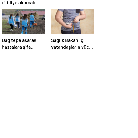
ciddiye alınmalı
Dağ tepe aşarak
Sağlık Bakanlığı
hastalara şifa
vatandaşların vücut
götürüyorlar
kitle indeksini
ölçecek