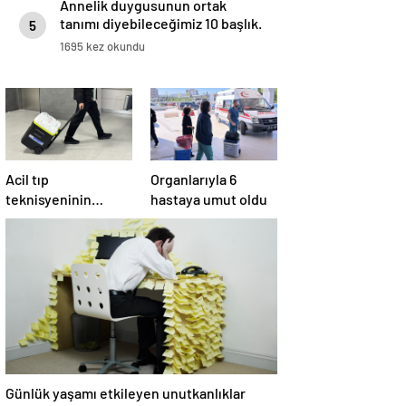
Annelik duygusunun ortak
tanımı diyebileceğimiz 10 başlık.
5
1695 kez okundu
Acil tıp
Organlarıyla 6
teknisyeninin
hastaya umut oldu
organları 4 hastaya
umut oldu
Günlük yaşamı etkileyen unutkanlıklar