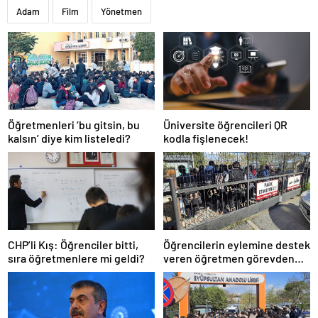
Adam
Film
Yönetmen
Öğretmenleri ‘bu gitsin, bu
Üniversite öğrencileri QR
kalsın’ diye kim listeledi?
kodla fişlenecek!
CHP’li Kış: Öğrenciler bitti,
Öğrencilerin eylemine destek
sıra öğretmenlere mi geldi?
veren öğretmen görevden
uzaklaştırıldı