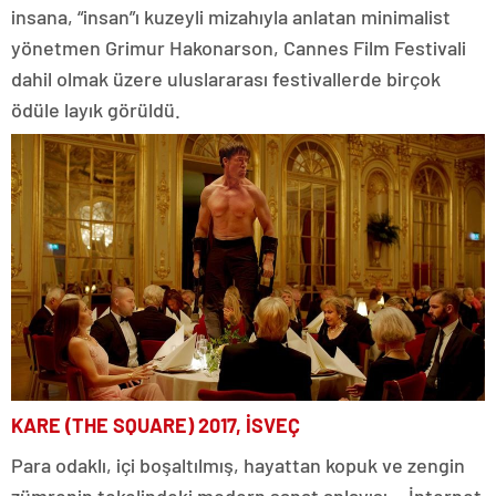
insana, “insan”ı kuzeyli mizahıyla anlatan minimalist
yönetmen Grimur Hakonarson, Cannes Film Festivali
dahil olmak üzere uluslararası festivallerde birçok
ödüle layık görüldü.
KARE (THE SQUARE) 2017, İSVEÇ
Para odaklı, içi boşaltılmış, hayattan kopuk ve zengin