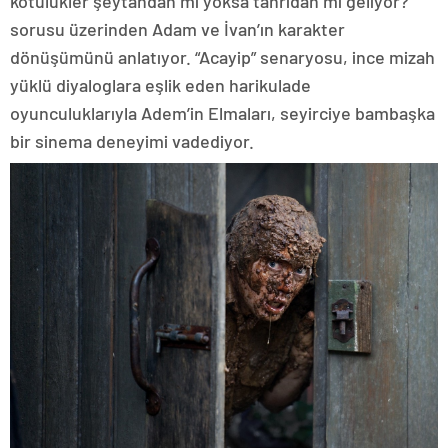
kötülükler şeytandan mı yoksa tanrıdan mı geliyor?”
sorusu üzerinden Adam ve İvan’ın karakter
dönüşümünü anlatıyor. “Acayip” senaryosu, ince mizah
yüklü diyaloglara eşlik eden harikulade
oyunculuklarıyla Adem’in Elmaları, seyirciye bambaşka
bir sinema deneyimi vadediyor.