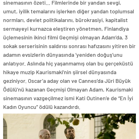
sinemasının özeti… Filmlerinde bir yandan sevgi,
umut, iyilik temalarını işlerken diğer yandan toplumsal
normları, devlet politikalarını, bürokrasiyi, kapitalist
sermayeyi kurnazca eleştiren yönetmen, Finlandiya
üçlemesinin ikinci filmi Geçmişi olmayan Adam’da, 3
sokak serserisinin saldırısı sonrası hafızasını yitiren bir
adamın evsizlerin dünyasında ‘yeniden doğuş’unu
anlatıyor. Aslında hiç yaşanmamış olan bu gerçeküstü
hikaye muzip Kaurismaki’nin şiirsel dünyasında
geziniyor. Oscar’a aday olan ve Cannes’da Jüri Büyük
Ödülü’nü kazanan Geçmişi Olmayan Adam, Kaurismaki
sinemasının vazgeçilmez ismi Kati Outinen’e de “En İyi
Kadın Oyuncu” ödülü kazandırdı.