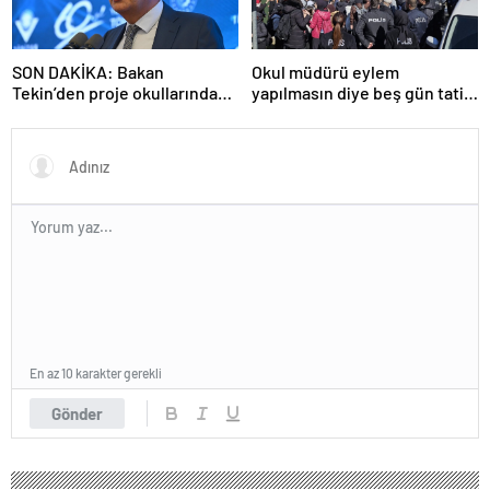
SON DAKİKA: Bakan
Okul müdürü eylem
Tekin’den proje okullarındaki
yapılmasın diye beş gün tatil
atamalara ilişkin açıklama
ilan etti
En az 10 karakter gerekli
Gönder