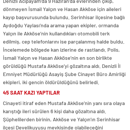
Denizli Acıpayam’da 9 Haziran’da evlerinden çıkıp,
dönmeyen İsmail Yalçın ve Hasan Akköse için aileleri
kayıp başvurusunda bulundu. Serinhisar ilçesine bağlı
Aydoğdu Yaylası’nda arama yapan ekipler, ormanda
Yalçın ile Akköse’nin kullandıkları otomobili terk
edilmiş, cep telefonlarını ise parçalanmış halde buldu.
İncelemede bölgede kan izlerine de rastlandı. Polis,
İsmail Yalçın ve Hasan Akköse’nin en son birlikte
görüldüğü Mustafa Akköse’yi gözaltına aldı. Denizli İl
Emniyet Müdürlüğü Asayiş Şube Cinayet Büro Amirliği
ekipleri, iki gencin öldürüldüğünü belirledi.
45 SAAT KAZI YAPTILAR
Cinayeti itiraf eden Mustafa Akköse’nin yanı sıra olaya
karıştığı ileri sürülen 6 kişi daha gözaltına aldı.
Şüphelilerden birinin, Akköse ve Yalçın’ın Serinhisar
ilçesi Develikuyusu mevkisinde olabileceğini