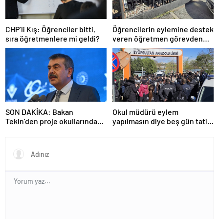
CHP’li Kış: Öğrenciler bitti,
Öğrencilerin eylemine destek
sıra öğretmenlere mi geldi?
veren öğretmen görevden
uzaklaştırıldı
SON DAKİKA: Bakan
Okul müdürü eylem
Tekin’den proje okullarındaki
yapılmasın diye beş gün tatil
atamalara ilişkin açıklama
ilan etti