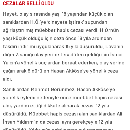
CEZALAR BELLİ OLDU
Heyet, olay sırasında yaşı 18 yaşından küçük olan
sanıklardan H.Ö.’ye ‘cinayete iştirak’ suçundan
ağırlaştırılmış müebbet hapis cezası verdi. H.Ö.’nün
yaşı küçük olduğu için ceza önce 18 yıla ardından
takdiri indirimi uygulanarak 15 yıla düşürüldü. Davanın
diğer 3 sanığı olay yerine tesadüfen geldiği için İsmail
Yalçın’a yönelik suçlardan beraat ederken, olay yerine
çağırılarak öldürülen Hasan Akköse’ye yönelik ceza
aldı.
Sanıklardan Mehmet Görünmez, Hasan Akköse’ye
yönelik eylemi nedeniyle önce müebbet hapis cezası
aldı, yardım ettiği dikkate alınarak cezası 12 yıla
düşürüldü. Müebbet hapis cezası alan sanıklardan Ali
İhsan Yıldırım’ın da cezası aynı gerekçeyle 12 yıla
düşürüldü. Yıldırım’ın sabıkasının bulunmamasını