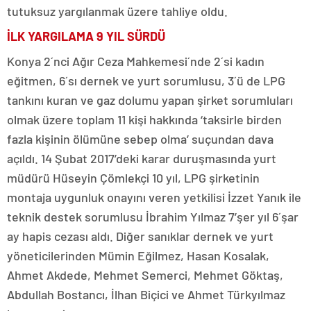
tutuksuz yargılanmak üzere tahliye oldu.
İLK YARGILAMA 9 YIL SÜRDÜ
Konya 2´nci Ağır Ceza Mahkemesi´nde 2´si kadın
eğitmen, 6´sı dernek ve yurt sorumlusu, 3´ü de LPG
tankını kuran ve gaz dolumu yapan şirket sorumluları
olmak üzere toplam 11 kişi hakkında ‘taksirle birden
fazla kişinin ölümüne sebep olma’ suçundan dava
açıldı. 14 Şubat 2017’deki karar duruşmasında yurt
müdürü Hüseyin Çömlekçi 10 yıl, LPG şirketinin
montaja uygunluk onayını veren yetkilisi İzzet Yanık ile
teknik destek sorumlusu İbrahim Yılmaz 7’şer yıl 6´şar
ay hapis cezası aldı. Diğer sanıklar dernek ve yurt
yöneticilerinden Mümin Eğilmez, Hasan Kosalak,
Ahmet Akdede, Mehmet Semerci, Mehmet Göktaş,
Abdullah Bostancı, İlhan Biçici ve Ahmet Türkyılmaz