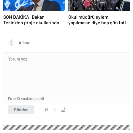
SON DAKİKA: Bakan
Okul müdürü eylem
Tekin’den proje okullarındaki
yapılmasın diye beş gün tatil
atamalara ilişkin açıklama
ilan etti
En az 10 karakter gerekli
Gönder