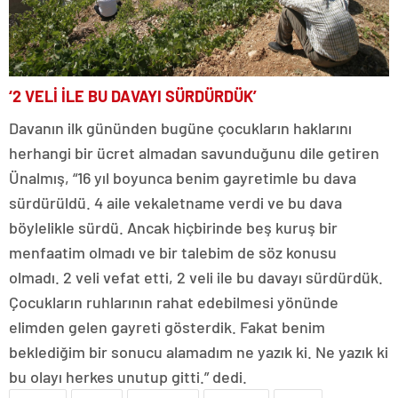
‘2 VELİ İLE BU DAVAYI SÜRDÜRDÜK’
Davanın ilk gününden bugüne çocukların haklarını
herhangi bir ücret almadan savunduğunu dile getiren
Ünalmış, “16 yıl boyunca benim gayretimle bu dava
sürdürüldü. 4 aile vekaletname verdi ve bu dava
böylelikle sürdü. Ancak hiçbirinde beş kuruş bir
menfaatim olmadı ve bir talebim de söz konusu
olmadı. 2 veli vefat etti, 2 veli ile bu davayı sürdürdük.
Çocukların ruhlarının rahat edebilmesi yönünde
elimden gelen gayreti gösterdik. Fakat benim
beklediğim bir sonucu alamadım ne yazık ki. Ne yazık ki
bu olayı herkes unutup gitti.” dedi.