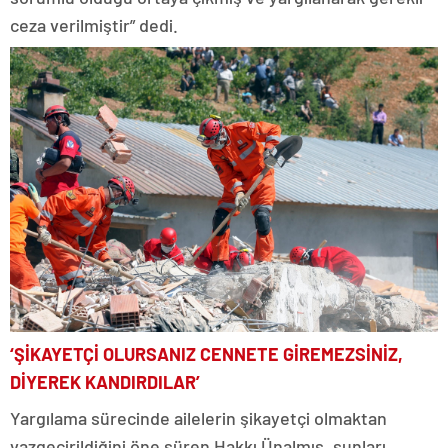
ceza verilmiştir” dedi.
‘ŞİKAYETÇİ OLURSANIZ CENNETE GİREMEZSİNİZ,
DİYEREK KANDIRDILAR’
Yargılama sürecinde ailelerin şikayetçi olmaktan
vazgeçirildiğini öne süren Hakkı Ünalmış, şunları