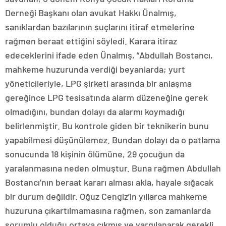
Derneği Başkanı olan avukat Hakkı Ünalmış,
sanıklardan bazılarının suçlarını itiraf etmelerine
rağmen beraat ettiğini söyledi. Karara itiraz
edeceklerini ifade eden Ünalmış, ”Abdullah Bostancı,
mahkeme huzurunda verdiği beyanlarda; yurt
yöneticileriyle, LPG şirketi arasında bir anlaşma
gereğince LPG tesisatında alarm düzeneğine gerek
olmadığını, bundan dolayı da alarmı koymadığı
belirlenmiştir. Bu kontrole giden bir teknikerin bunu
yapabilmesi düşünülemez. Bundan dolayı da o patlama
sonucunda 18 kişinin ölümüne, 29 çocuğun da
yaralanmasına neden olmuştur. Buna rağmen Abdullah
Bostancı’nın beraat kararı alması akla, hayale sığacak
bir durum değildir. Oğuz Cengiz’in yıllarca mahkeme
huzuruna çıkartılmamasına rağmen, son zamanlarda
sorumlu olduğu ortaya çıkmış ve yargılanarak gerekli