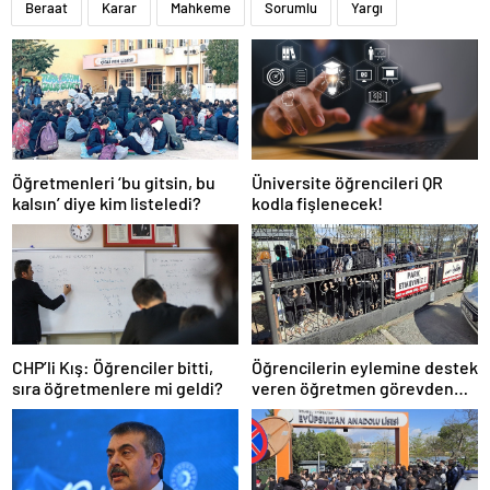
Beraat
Karar
Mahkeme
Sorumlu
Yargı
Öğretmenleri ‘bu gitsin, bu
Üniversite öğrencileri QR
kalsın’ diye kim listeledi?
kodla fişlenecek!
CHP’li Kış: Öğrenciler bitti,
Öğrencilerin eylemine destek
sıra öğretmenlere mi geldi?
veren öğretmen görevden
uzaklaştırıldı