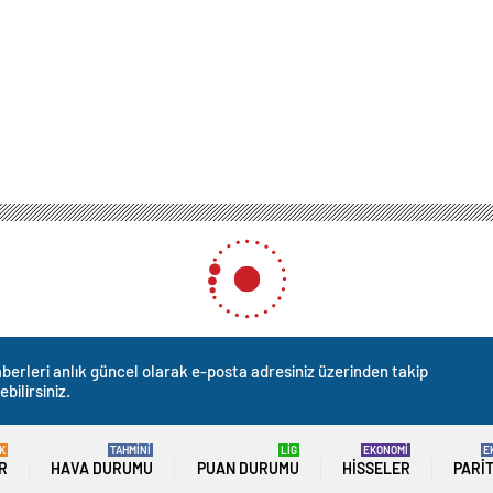
berleri anlık güncel olarak e-posta adresiniz üzerinden takip
ebilirsiniz.
K
TAHMİNİ
LİG
EKONOMİ
E
R
HAVA DURUMU
PUAN DURUMU
HISSELER
PARI