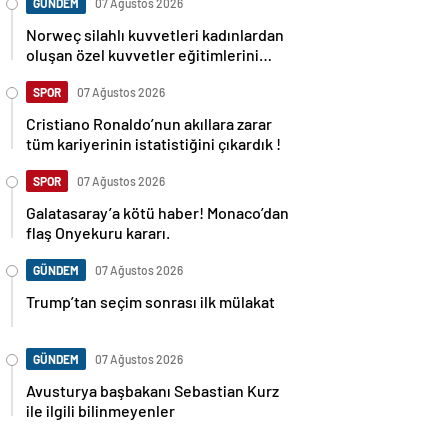
GÜNDEM
07 Ağustos 2026
Norweç silahlı kuvvetleri kadınlardan
oluşan özel kuvvetler eğitimlerini
başlattı.
SPOR
07 Ağustos 2026
Cristiano Ronaldo’nun akıllara zarar
tüm kariyerinin istatistiğini çıkardık !
SPOR
07 Ağustos 2026
Galatasaray’a kötü haber! Monaco’dan
flaş Onyekuru kararı.
GÜNDEM
07 Ağustos 2026
Trump’tan seçim sonrası ilk mülakat
GÜNDEM
07 Ağustos 2026
Avusturya başbakanı Sebastian Kurz
ile ilgili bilinmeyenler