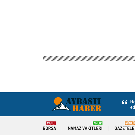
Ha
ed
CANLI
ANLIK
GÜNLÜ
BORSA
NAMAZ VAKITLERI
GAZETELE