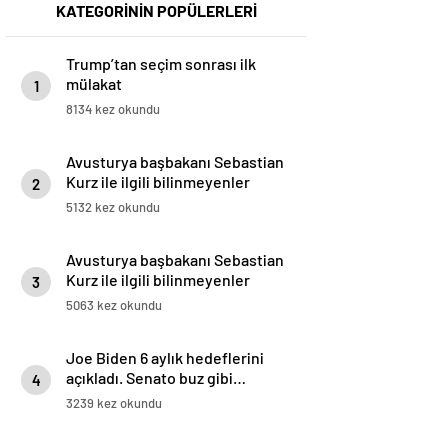
KATEGORİNİN POPÜLERLERİ
Trump’tan seçim sonrası ilk
mülakat
1
8134 kez okundu
Avusturya başbakanı Sebastian
Kurz ile ilgili bilinmeyenler
2
5132 kez okundu
Avusturya başbakanı Sebastian
Kurz ile ilgili bilinmeyenler
3
5063 kez okundu
Joe Biden 6 aylık hedeflerini
açıkladı. Senato buz gibi…
4
3239 kez okundu