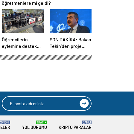
öğretmenlere mi geldi?
Öğrencilerin
SON DAKİKA: Bakan
eylemine destek
Tekin’den proje
veren öğretmen
okullarındaki
görevden
atamalara ilişkin
uzaklaştırıldı
açıklama
KONOMİ
TRAFİK
CANLI
TELER
YOL DURUMU
KRIPTO PARALAR