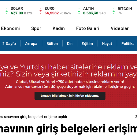
DOLAR
EURO
ALTIN
BITCOIN
47,7100
54,9982
6.583,38
%
0.17%
-0.04%
1,40
Ekonomi
Spor
Kadın
Foto Galeri
Videolar
3.Sayfa
Avrupa
Bülten
Din
Eğitim
Hayat
Politika
 sınavının giriş belgeleri erişime açıldı
vının giriş belgeleri erişim