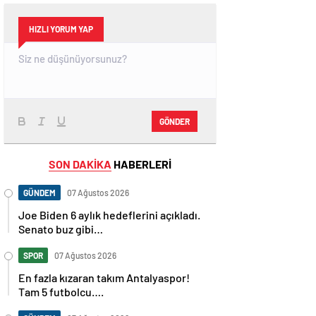
HIZLI YORUM YAP
GÖNDER
SON DAKİKA
HABERLERİ
GÜNDEM
07 Ağustos 2026
Joe Biden 6 aylık hedeflerini açıkladı.
Senato buz gibi…
SPOR
07 Ağustos 2026
En fazla kızaran takım Antalyaspor!
Tam 5 futbolcu….