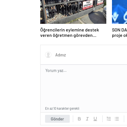
Öğrencilerin eylemine destek
SON DA
veren öğretmen görevden
proje o
uzaklaştırıldı
ilişkin 
En az 10 karakter gerekli
Gönder