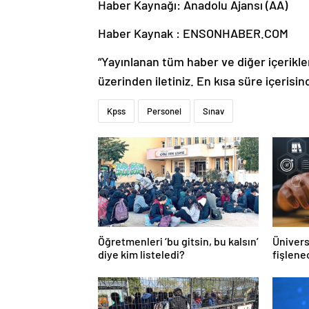
Haber Kaynağı: Anadolu Ajansı (AA)
Haber Kaynak : ENSONHABER.COM
“Yayınlanan tüm haber ve diğer içerikler i
üzerinden iletiniz. En kısa süre içerisin
Kpss
Personel
Sınav
Öğretmenleri ‘bu gitsin, bu kalsın’
Ünivers
diye kim listeledi?
fişlene