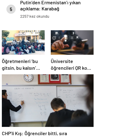
Putin’den Ermenistan’ı yıkan
açıklama: Karabağ
5
Azerbaycan’ın ayrılmaz bir
2257 kez okundu
parçasıdır!
Öğretmenleri ‘bu
Üniversite
gitsin, bu kalsın’
öğrencileri QR kodla
diye kim listeledi?
fişlenecek!
CHP’li Kış: Öğrenciler bitti, sıra