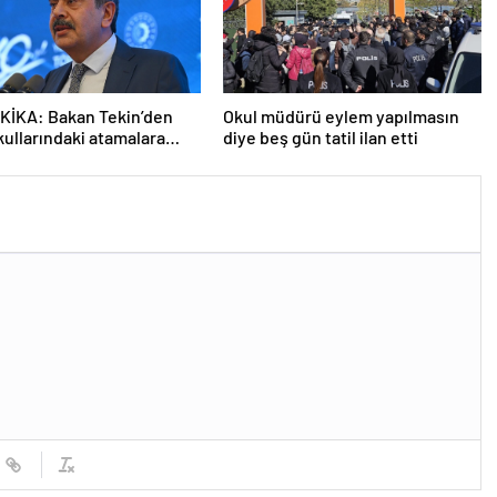
KİKA: Bakan Tekin’den
Okul müdürü eylem yapılmasın
kullarındaki atamalara
diye beş gün tatil ilan etti
açıklama