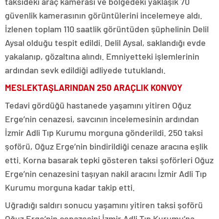
taksideki araç kamerası ve bölgedeki yaklaşık 70
güvenlik kamerasının görüntülerini incelemeye aldı.
İzlenen toplam 110 saatlik görüntüden şüphelinin Delil
Aysal olduğu tespit edildi. Delil Aysal, saklandığı evde
yakalanıp, gözaltına alındı. Emniyetteki işlemlerinin
ardından sevk edildiği adliyede tutuklandı.
MESLEKTAŞLARINDAN 250 ARAÇLIK KONVOY
Tedavi gördüğü hastanede yaşamını yitiren Oğuz
Erge’nin cenazesi, savcının incelemesinin ardından
İzmir Adli Tıp Kurumu morguna gönderildi. 250 taksi
şoförü, Oğuz Erge’nin bindirildiği cenaze aracına eşlik
etti. Korna basarak tepki gösteren taksi şoförleri Oğuz
Erge’nin cenazesini taşıyan nakil aracını İzmir Adli Tıp
Kurumu morguna kadar takip etti.
Uğradığı saldırı sonucu yaşamını yitiren taksi şoförü
Oğuz Erge’nin cenazesini İzmir Adli Tıp Kurumu’na