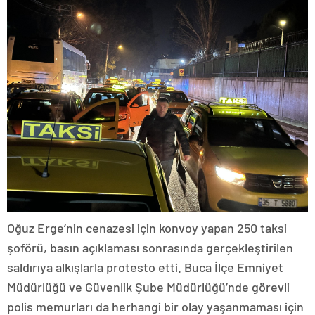
Oğuz Erge’nin cenazesi için konvoy yapan 250 taksi
şoförü, basın açıklaması sonrasında gerçekleştirilen
saldırıya alkışlarla protesto etti. Buca İlçe Emniyet
Müdürlüğü ve Güvenlik Şube Müdürlüğü’nde görevli
polis memurları da herhangi bir olay yaşanmaması için