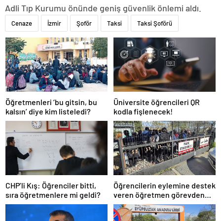
Adli Tıp Kurumu önünde geniş güvenlik önlemi aldı.
Cenaze
İzmir
Şoför
Taksi
Taksi Şoförü
Öğretmenleri ‘bu gitsin, bu
Üniversite öğrencileri QR
kalsın’ diye kim listeledi?
kodla fişlenecek!
CHP’li Kış: Öğrenciler bitti,
Öğrencilerin eylemine destek
sıra öğretmenlere mi geldi?
veren öğretmen görevden
uzaklaştırıldı