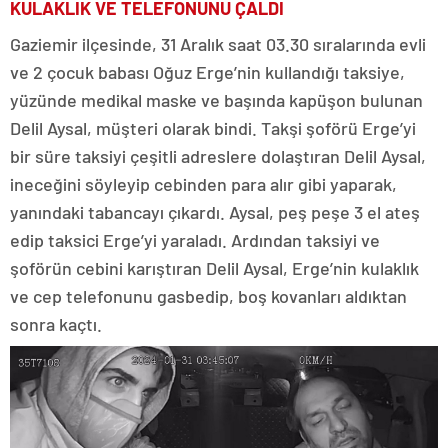
KULAKLIK VE TELEFONUNU ÇALDI
Gaziemir ilçesinde, 31 Aralık saat 03.30 sıralarında evli
ve 2 çocuk babası Oğuz Erge’nin kullandığı taksiye,
yüzünde medikal maske ve başında kapüşon bulunan
Delil Aysal, müşteri olarak bindi. Takşi şoförü Erge’yi
bir süre taksiyi çeşitli adreslere dolaştıran Delil Aysal,
ineceğini söyleyip cebinden para alır gibi yaparak,
yanındaki tabancayı çıkardı. Aysal, peş peşe 3 el ateş
edip taksici Erge’yi yaraladı. Ardından taksiyi ve
şoförün cebini karıştıran Delil Aysal, Erge’nin kulaklık
ve cep telefonunu gasbedip, boş kovanları aldıktan
sonra kaçtı.