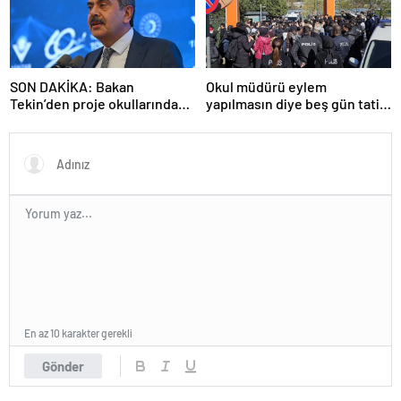
SON DAKİKA: Bakan
Okul müdürü eylem
Tekin’den proje okullarındaki
yapılmasın diye beş gün tatil
atamalara ilişkin açıklama
ilan etti
En az 10 karakter gerekli
Gönder