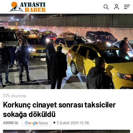
375 okunma
Korkunç cinayet sonrası taksiciler
sokağa döküldü
2 Şubat 2024 12:06
ABONE OL
News