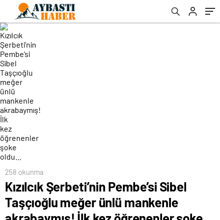
öğrenenler şoke oldu…
258 okunma
Kızılcık Şerbeti’nin Pembe’si Sibel
Taşçıoğlu meğer ünlü mankenle
akrabaymış! İlk kez öğrenenler şoke