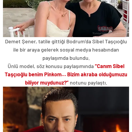
Demet Şener, tatile gittiği Bodrum’da Sibel Taşçıoğlu
ile bir araya gelerek sosyal medya hesabından
paylaşımda bulundu.
Ünlü model, söz konusu paylaşımında
“Canım Sibel
Taşçıoğlu benim Pinkom… Bizim akraba olduğumuzu
biliyor muydunuz?”
notunu paylaştı.