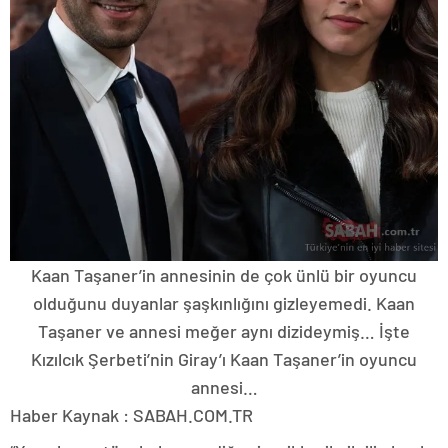
Kaan Taşaner’in annesinin de çok ünlü bir oyuncu
olduğunu duyanlar şaşkınlığını gizleyemedi. Kaan
Taşaner ve annesi meğer aynı dizideymiş… İşte
Kızılcık Şerbeti’nin Giray’ı Kaan Taşaner’in oyuncu
annesi…
Haber Kaynak : SABAH.COM.TR