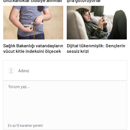
unutkanlıklar ciddiye alınmalı
şifa götürüyorlar
Sağlık Bakanlığı vatandaşların
Dijital tükenmişlik: Gençlerin
vücut kitle indeksini ölçecek
sessiz krizi
En az 10 karakter gerekli