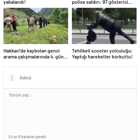
yakalandı!
polise saldırı: 97 gösterici
gözaltında
Hakkari’de kaybolan genci
Tehlikeli scooter yolculuğu:
arama çalışmalarında 4. gün:
Yaptığı hareketler korkuttu!
Dalgıç polislerden birinin
omzu çıktı!
En az 10 karakter gerekli