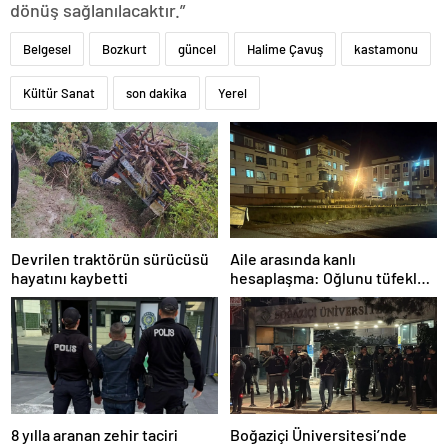
dönüş sağlanılacaktır.”
Belgesel
Bozkurt
güncel
Halime Çavuş
kastamonu
Kültür Sanat
son dakika
Yerel
Devrilen traktörün sürücüsü
Aile arasında kanlı
hayatını kaybetti
hesaplaşma: Oğlunu tüfekle
öldürdü!
8 yılla aranan zehir taciri
Boğaziçi Üniversitesi’nde