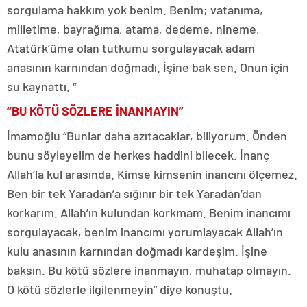
sorgulama hakkım yok benim. Benim; vatanıma,
milletime, bayrağıma, atama, dedeme, nineme,
Atatürk’üme olan tutkumu sorgulayacak adam
anasının karnından doğmadı. İşine bak sen. Onun için
su kaynattı. “
“BU KÖTÜ SÖZLERE İNANMAYIN”
İmamoğlu “Bunlar daha azıtacaklar, biliyorum. Önden
bunu söyleyelim de herkes haddini bilecek. İnanç
Allah’la kul arasında. Kimse kimsenin inancını ölçemez.
Ben bir tek Yaradan’a sığınır bir tek Yaradan’dan
korkarım. Allah’ın kulundan korkmam. Benim inancımı
sorgulayacak, benim inancımı yorumlayacak Allah’ın
kulu anasının karnından doğmadı kardeşim. İşine
baksın. Bu kötü sözlere inanmayın, muhatap olmayın.
O kötü sözlerle ilgilenmeyin” diye konuştu.