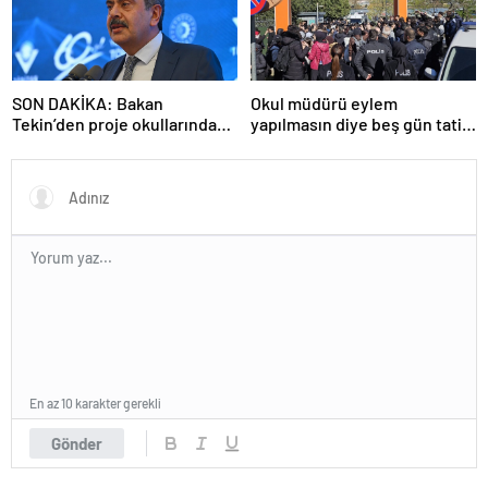
SON DAKİKA: Bakan
Okul müdürü eylem
Tekin’den proje okullarındaki
yapılmasın diye beş gün tatil
atamalara ilişkin açıklama
ilan etti
En az 10 karakter gerekli
Gönder