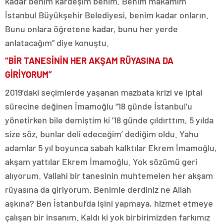
kadar benim kardeşim benim. Benim makamım
İstanbul Büyükşehir Belediyesi, benim kadar onların.
Bunu onlara öğretene kadar, bunu her yerde
anlatacağım” diye konuştu.
“BİR TANESİNİN HER AKŞAM RÜYASINA DA
GİRİYORUM”
2019’daki seçimlerde yaşanan mazbata krizi ve iptal
sürecine değinen İmamoğlu “18 günde İstanbul’u
yönetirken bile demiştim ki ’18 günde çıldırttım, 5 yılda
size söz, bunlar deli edeceğim’ dediğim oldu. Yahu
adamlar 5 yıl boyunca sabah kalktılar Ekrem İmamoğlu,
akşam yattılar Ekrem İmamoğlu. Yok sözümü geri
alıyorum. Vallahi bir tanesinin muhtemelen her akşam
rüyasına da giriyorum. Benimle derdiniz ne Allah
aşkına? Ben İstanbul’da işini yapmaya, hizmet etmeye
çalışan bir insanım. Kaldı ki yok birbirimizden farkımız