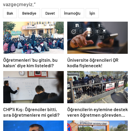
vazgeçmeyiz.”
Bak
Belediye
Davet
İmamoğlu
İşin
Öğretmenleri ‘bu gitsin, bu
Üniversite öğrencileri QR
kalsın’ diye kim listeledi?
kodla fişlenecek!
CHP’li Kış: Öğrenciler bitti,
Öğrencilerin eylemine destek
sıra öğretmenlere mi geldi?
veren öğretmen görevden
uzaklaştırıldı