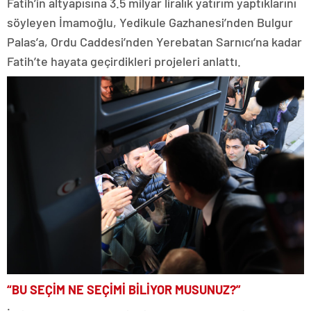
Fatih’in altyapısına 3.5 milyar liralık yatırım yaptıklarını
söyleyen İmamoğlu, Yedikule Gazhanesi’nden Bulgur
Palas’a, Ordu Caddesi’nden Yerebatan Sarnıcı’na kadar
Fatih’te hayata geçirdikleri projeleri anlattı.
“BU SEÇİM NE SEÇİMİ BİLİYOR MUSUNUZ?”