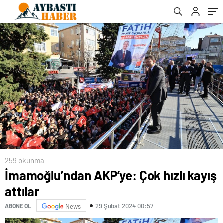
259 okunma
İmamoğlu’ndan AKP’ye: Çok hızlı kayış
attılar
29 Şubat 2024 00:57
ABONE OL
News