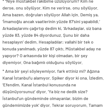
* “Niye müstakbel rakibime üzülüyorum? Kim ne
derse, onu söylüyor. Kim ne verirse, onu söylüyor.
Ama bazen, doğruları söylüyor Allah için. Demiş ya,
‘İmamoğlu ancak vaatlerinin yüzde 87’sini yapabildi.’
Arkadaşlarımı çağırtıp dedim ki, ‘Arkadaşlar, siz bana
yüzde 83, yüzde 84 diyordunuz. Şunu bir daha
hesaplayın’ dedim. Hesapladılar; vallahi bir tek o
konuda yanılmadı, yüzde 87 çıktı. Müstakbel aday ne
yapıyor? O arkasında bir kişi olmadan, bir şey
diyemiyor. Ona bağımlı olduğunu söylüyor.
* Ama bir şeyi söyleyemiyor, fark ettiniz mi? Ağzına
Kanal İstanbul’u alamıyor. Spiker diyor ki ona. İzledim.
‘Efendim, Kanal İstanbul konusunda ne
düşünüyorsunuz’ diyor. ‘Ya biz ne dedik size?
İstanbul’un gündeminde olmayanlar, bizim de
gündemimizde yok’ diyor. Tekrar soruyorum. Tamam