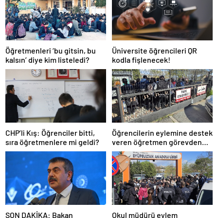
Öğretmenleri ‘bu gitsin, bu
Üniversite öğrencileri QR
kalsın’ diye kim listeledi?
kodla fişlenecek!
CHP’li Kış: Öğrenciler bitti,
Öğrencilerin eylemine destek
sıra öğretmenlere mi geldi?
veren öğretmen görevden
uzaklaştırıldı
SON DAKİKA: Bakan
Okul müdürü eylem