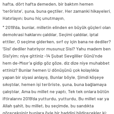
hafta, dört hafta demeden, bir baktım hemen
‘teröriste’, şuna, buna geçtiler. Her zamanki hikayeleri.
Hatırlayın; bunu hiç unutmayın.
* 2019’da, bunlar, milletin elinden en büyük güçleri olan
demokrasi haklarını çaldılar. Seçimi çaldılar, iptal
ettiler. O seçime giderken, sırf oy için bana ne dediler?
‘Sisi’ dediler hatırlıyor musunuz Sisi? Yahu madem ben
Sisi’yim; niye gittiniz -14 Şubat Sevgililer Günü’nde
hem de-Mısır’a gidip göz göze, diz dize niye muhabbet
ettiniz? Bunlar hemen U dönüşünü çok kolaylıkla
yapan bir siyasi anlayış. Bunlar böyle. Şimdi köşeye
sıkıştılar, hemen işi teröriste, şuna, buna bağlamaya
çalıştılar. Ama bu millet ne yaptı. Tek tek onlara bütün
iftiralarını 2019’da yutturdu, yutturdu. Bu millet var ya
Allah şahit, bu millet, bu seçimde, bu sandıkta
göreceksiniz bunlara öyle bir haddini bildirecekler ki;