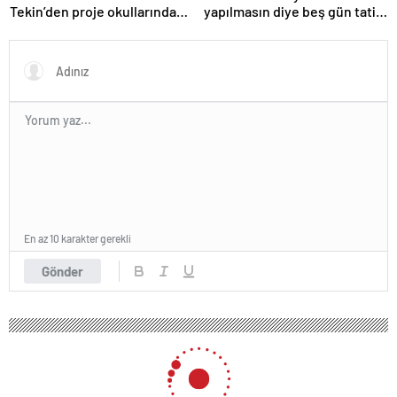
Tekin’den proje okullarındaki
yapılmasın diye beş gün tatil
atamalara ilişkin açıklama
ilan etti
En az 10 karakter gerekli
Gönder