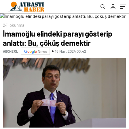
241 okunma
İmamoğlu elindeki parayı gösterip
anlattı: Bu, çöküş demektir
18 Mart 2024 00:42
ABONE OL
News