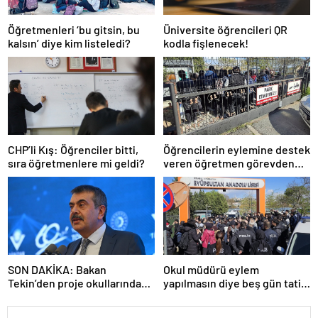
Öğretmenleri ‘bu gitsin, bu
Üniversite öğrencileri QR
kalsın’ diye kim listeledi?
kodla fişlenecek!
CHP’li Kış: Öğrenciler bitti,
Öğrencilerin eylemine destek
sıra öğretmenlere mi geldi?
veren öğretmen görevden
uzaklaştırıldı
SON DAKİKA: Bakan
Okul müdürü eylem
Tekin’den proje okullarındaki
yapılmasın diye beş gün tatil
atamalara ilişkin açıklama
ilan etti