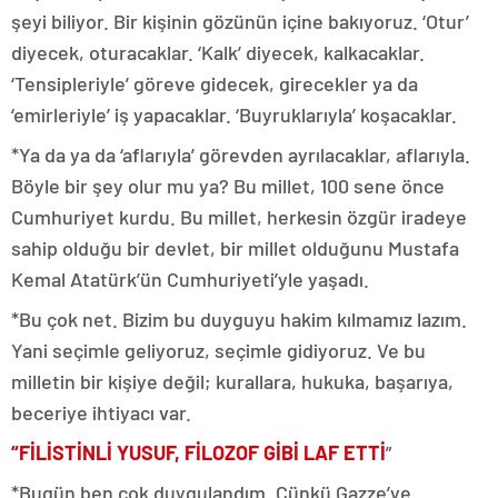
şeyi biliyor. Bir kişinin gözünün içine bakıyoruz. ‘Otur’
diyecek, oturacaklar. ‘Kalk’ diyecek, kalkacaklar.
‘Tensipleriyle’ göreve gidecek, girecekler ya da
‘emirleriyle’ iş yapacaklar. ‘Buyruklarıyla’ koşacaklar.
*Ya da ya da ‘aflarıyla’ görevden ayrılacaklar, aflarıyla.
Böyle bir şey olur mu ya? Bu millet, 100 sene önce
Cumhuriyet kurdu. Bu millet, herkesin özgür iradeye
sahip olduğu bir devlet, bir millet olduğunu Mustafa
Kemal Atatürk’ün Cumhuriyeti’yle yaşadı.
*Bu çok net. Bizim bu duyguyu hakim kılmamız lazım.
Yani seçimle geliyoruz, seçimle gidiyoruz. Ve bu
milletin bir kişiye değil; kurallara, hukuka, başarıya,
beceriye ihtiyacı var.
“FİLİSTİNLİ YUSUF, FİLOZOF GİBİ LAF ETTİ
”
*Bugün ben çok duygulandım. Çünkü Gazze’ye