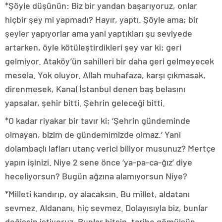
*Şöyle düşünün: Biz bir yandan başarıyoruz, onlar
hiçbir şey mi yapmadı? Hayır, yaptı. Şöyle ama; bir
şeyler yapıyorlar ama yani yaptıkları şu seviyede
artarken, öyle kötüleştirdikleri şey var ki; geri
gelmiyor. Ataköy’ün sahilleri bir daha geri gelmeyecek
mesela. Yok oluyor. Allah muhafaza, karşı çıkmasak,
direnmesek, Kanal İstanbul denen baş belasını
yapsalar, şehir bitti. Şehrin geleceği bitti.
*O kadar riyakar bir tavır ki; ‘Şehrin gündeminde
olmayan, bizim de gündemimizde olmaz.’ Yani
dolambaçlı lafları utanç verici biliyor musunuz? Mertçe
yapın işinizi. Niye 2 sene önce ‘ya-pa-ca-ğız’ diye
heceliyorsun? Bugün ağzına alamıyorsun Niye?
*Milleti kandırıp, oy alacaksın. Bu millet, aldatanı
sevmez. Aldananı, hiç sevmez. Dolayısıyla biz, bunlar
değişsin istiyoruz. Bunlar bitsin, tarihe gömülsün.