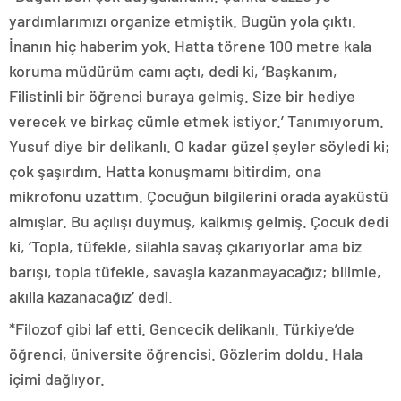
yardımlarımızı organize etmiştik. Bugün yola çıktı.
İnanın hiç haberim yok. Hatta törene 100 metre kala
koruma müdürüm camı açtı, dedi ki, ‘Başkanım,
Filistinli bir öğrenci buraya gelmiş. Size bir hediye
verecek ve birkaç cümle etmek istiyor.’ Tanımıyorum.
Yusuf diye bir delikanlı. O kadar güzel şeyler söyledi ki;
çok şaşırdım. Hatta konuşmamı bitirdim, ona
mikrofonu uzattım. Çocuğun bilgilerini orada ayaküstü
almışlar. Bu açılışı duymuş, kalkmış gelmiş. Çocuk dedi
ki, ‘Topla, tüfekle, silahla savaş çıkarıyorlar ama biz
barışı, topla tüfekle, savaşla kazanmayacağız; bilimle,
akılla kazanacağız’ dedi.
*Filozof gibi laf etti. Gencecik delikanlı. Türkiye’de
öğrenci, üniversite öğrencisi. Gözlerim doldu. Hala
içimi dağlıyor.