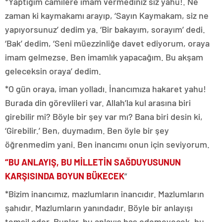
*Yaptığım camilere imam vermediniz siz yahu!. Ne
zaman ki kaymakamı arayıp, ‘Sayın Kaymakam, siz ne
yapıyorsunuz’ dedim ya. ‘Bir bakayım, sorayım’ dedi.
‘Bak’ dedim, ‘Seni müezzinliğe davet ediyorum, oraya
imam gelmezse. Ben imamlık yapacağım. Bu akşam
geleceksin oraya’ dedim.
*O gün oraya, iman yolladı. İnancımıza hakaret yahu!
Burada din görevlileri var. Allah’la kul arasına biri
girebilir mi? Böyle bir şey var mı? Bana biri desin ki,
‘Girebilir.’ Ben, duymadım. Ben öyle bir şey
öğrenmedim yani. Ben inancımı onun için seviyorum.
“BU ANLAYIŞ, BU MİLLETİN SAĞDUYUSUNUN
KARŞISINDA BOYUN BÜKECEK
”
*Bizim inancımız, mazlumların inancıdır. Mazlumların
şahıdır. Mazlumların yanındadır. Böyle bir anlayışı
temsil eder. Bunlar, bu anlayış baş edemeyecek, bu