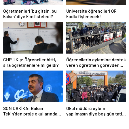
Öğretmenleri ‘bu gitsin, bu
Üniversite öğrencileri QR
kalsın’ diye kim listeledi?
kodla fişlenecek!
CHP’li Kış: Öğrenciler bitti,
Öğrencilerin eylemine destek
sıra öğretmenlere mi geldi?
veren öğretmen görevden
uzaklaştırıldı
SON DAKİKA: Bakan
Okul müdürü eylem
Tekin’den proje okullarındaki
yapılmasın diye beş gün tatil
atamalara ilişkin açıklama
ilan etti