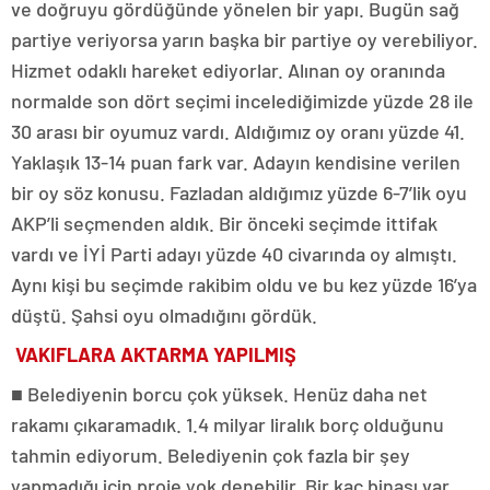
ve doğruyu gördüğünde yönelen bir yapı. Bugün sağ
partiye veriyorsa yarın başka bir partiye oy verebiliyor.
Hizmet odaklı hareket ediyorlar. Alınan oy oranında
normalde son dört seçimi incelediğimizde yüzde 28 ile
30 arası bir oyumuz vardı. Aldığımız oy oranı yüzde 41.
Yaklaşık 13-14 puan fark var. Adayın kendisine verilen
bir oy söz konusu. Fazladan aldığımız yüzde 6-7’lik oyu
AKP’li seçmenden aldık. Bir önceki seçimde ittifak
vardı ve İYİ Parti adayı yüzde 40 civarında oy almıştı.
Aynı kişi bu seçimde rakibim oldu ve bu kez yüzde 16’ya
düştü. Şahsi oyu olmadığını gördük.
VAKIFLARA AKTARMA YAPILMIŞ
■ Belediyenin borcu çok yüksek. Henüz daha net
rakamı çıkaramadık. 1.4 milyar liralık borç olduğunu
tahmin ediyorum. Belediyenin çok fazla bir şey
yapmadığı için proje yok denebilir. Bir kaç binası var.