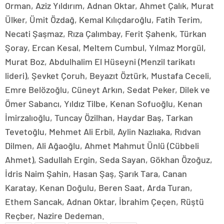
Orman, Aziz Yıldırım, Adnan Oktar, Ahmet Çalık, Murat
Ülker, Ümit Özdağ, Kemal Kılıçdaroğlu, Fatih Terim,
Necati Şaşmaz, Rıza Çalımbay, Ferit Şahenk, Türkan
Şoray, Ercan Kesal, Meltem Cumbul, Yılmaz Morgül,
Murat Boz, Abdulhalim El Hüseyni (Menzil tarikatı
lideri), Şevket Çoruh, Beyazıt Öztürk, Mustafa Ceceli,
Emre Belözoğlu, Cüneyt Arkın, Sedat Peker, Dilek ve
Ömer Sabancı, Yıldız Tilbe, Kenan Sofuoğlu, Kenan
İmirzalıoğlu, Tuncay Özilhan, Haydar Baş, Tarkan
Tevetoğlu, Mehmet Ali Erbil, Aylin Nazlıaka, Rıdvan
Dilmen, Ali Ağaoğlu, Ahmet Mahmut Ünlü (Cübbeli
Ahmet), Sadullah Ergin, Seda Sayan, Gökhan Özoğuz,
İdris Naim Şahin, Hasan Şaş, Şarık Tara, Canan
Karatay, Kenan Doğulu, Beren Saat, Arda Turan,
Ethem Sancak, Adnan Oktar, İbrahim Çeçen, Rüştü
Reçber, Nazire Dedeman.