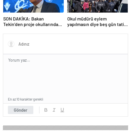
SON DAKİKA: Bakan
Okul müdürü eylem
Tekin’den proje okullarındaki
yapılmasın diye beş gün tatil
atamalara ilişkin açıklama
ilan etti
En az 10 karakter gerekli
Gönder