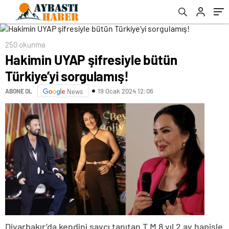
250 okunma
Hakimin UYAP şifresiyle bütün
Türkiye’yi sorgulamış!
19 Ocak 2024 12:06
ABONE OL
News
Diyarbakır’da kendini savcı tanıtan T.M 8 yıl 2 ay hapisle