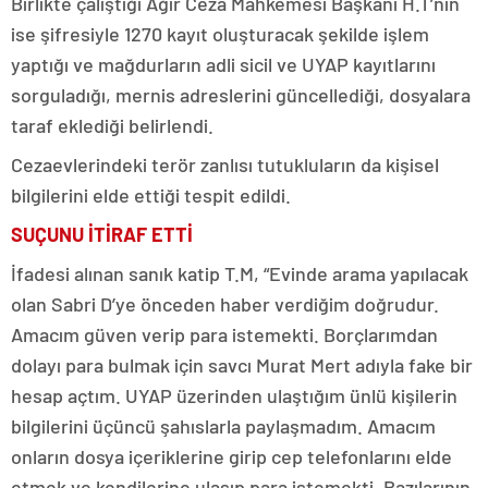
Birlikte çalıştığı Ağır Ceza Mahkemesi Başkanı H.T’nin
ise şifresiyle 1270 kayıt oluşturacak şekilde işlem
yaptığı ve mağdurların adli sicil ve UYAP kayıtlarını
sorguladığı, mernis adreslerini güncellediği, dosyalara
taraf eklediği belirlendi.
Cezaevlerindeki terör zanlısı tutukluların da kişisel
bilgilerini elde ettiği tespit edildi.
SUÇUNU İTİRAF ETTİ
İfadesi alınan sanık katip T.M, “Evinde arama yapılacak
olan Sabri D’ye önceden haber verdiğim doğrudur.
Amacım güven verip para istemekti. Borçlarımdan
dolayı para bulmak için savcı Murat Mert adıyla fake bir
hesap açtım. UYAP üzerinden ulaştığım ünlü kişilerin
bilgilerini üçüncü şahıslarla paylaşmadım. Amacım
onların dosya içeriklerine girip cep telefonlarını elde
etmek ve kendilerine ulaşıp para istemekti. Bazılarının