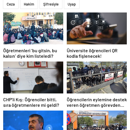
Ceza
Hakim
Şifresiyle
Uyap
Öğretmenleri ‘bu gitsin, bu
Üniversite öğrencileri QR
kalsın’ diye kim listeledi?
kodla fişlenecek!
CHP’li Kış: Öğrenciler bitti,
Öğrencilerin eylemine destek
sıra öğretmenlere mi geldi?
veren öğretmen görevden
uzaklaştırıldı