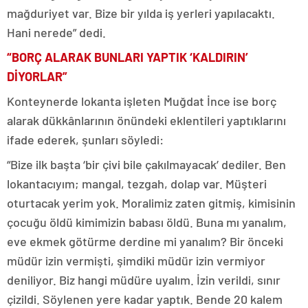
mağduriyet var. Bize bir yılda iş yerleri yapılacaktı.
Hani nerede” dedi.
“BORÇ ALARAK BUNLARI YAPTIK ‘KALDIRIN’
DİYORLAR”
Konteynerde lokanta işleten Muğdat İnce ise borç
alarak dükkânlarının önündeki eklentileri yaptıklarını
ifade ederek, şunları söyledi:
“Bize ilk başta ‘bir çivi bile çakılmayacak’ dediler. Ben
lokantacıyım; mangal, tezgah, dolap var. Müşteri
oturtacak yerim yok. Moralimiz zaten gitmiş, kimisinin
çocuğu öldü kimimizin babası öldü. Buna mı yanalım,
eve ekmek götürme derdine mi yanalım? Bir önceki
müdür izin vermişti, şimdiki müdür izin vermiyor
deniliyor. Biz hangi müdüre uyalım. İzin verildi, sınır
çizildi. Söylenen yere kadar yaptık. Bende 20 kalem