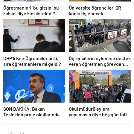
Öğretmenleri ‘bu gitsin, bu
Üniversite öğrencileri QR
kalsın’ diye kim listeledi?
kodla fişlenecek!
CHP’li Kış: Öğrenciler bitti,
Öğrencilerin eylemine destek
sıra öğretmenlere mi geldi?
veren öğretmen görevden
uzaklaştırıldı
SON DAKİKA: Bakan
Okul müdürü eylem
Tekin’den proje okullarındaki
yapılmasın diye beş gün tatil
atamalara ilişkin açıklama
ilan etti