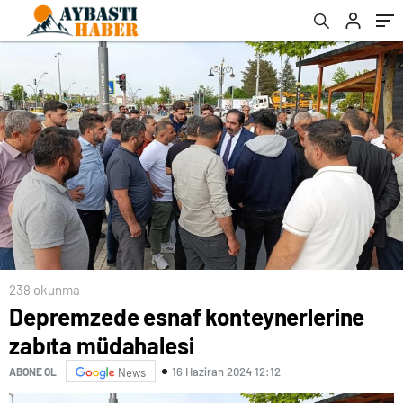
238 okunma
Depremzede esnaf konteynerlerine
zabıta müdahalesi
16 Haziran 2024 12:12
ABONE OL
News