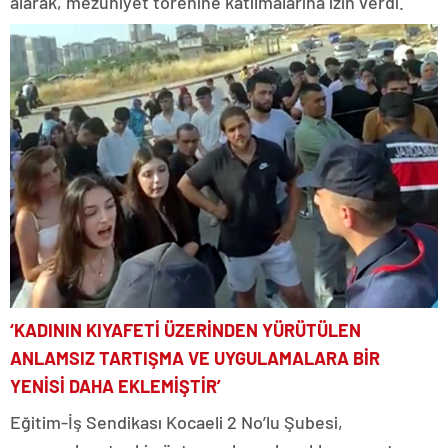
alarak, mezuniyet törenine katılmalarına izin verdi.
‘KADININ KIYAFETİ ÜZERİNDEN YÜRÜTÜLEN
ANLAMSIZ TARTIŞMA VE UYGULAMALARA BİR
YENİSİ DAHA EKLEMİŞTİR’
Eğitim-İş Sendikası Kocaeli 2 No’lu Şubesi,