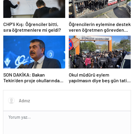
CHP’li Kış: Öğrenciler bitti,
Öğrencilerin eylemine destek
sıra öğretmenlere mi geldi?
veren öğretmen görevden
uzaklaştırıldı
SON DAKİKA: Bakan
Okul müdürü eylem
Tekin’den proje okullarındaki
yapılmasın diye beş gün tatil
atamalara ilişkin açıklama
ilan etti