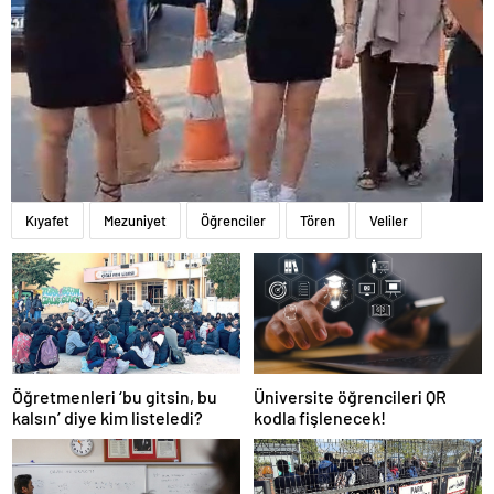
Kıyafet
Mezuniyet
Öğrenciler
Tören
Veliler
Öğretmenleri ‘bu gitsin, bu
Üniversite öğrencileri QR
kalsın’ diye kim listeledi?
kodla fişlenecek!