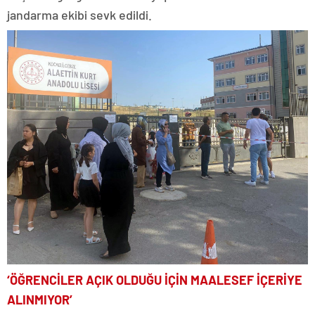
jandarma ekibi sevk edildi.
‘ÖĞRENCİLER AÇIK OLDUĞU İÇİN MAALESEF İÇERİYE
ALINMIYOR’