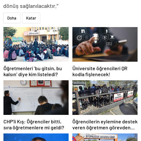
dönüş sağlanılacaktır.”
Doha
Katar
Öğretmenleri ‘bu gitsin, bu
Üniversite öğrencileri QR
kalsın’ diye kim listeledi?
kodla fişlenecek!
CHP’li Kış: Öğrenciler bitti,
Öğrencilerin eylemine destek
sıra öğretmenlere mi geldi?
veren öğretmen görevden
uzaklaştırıldı