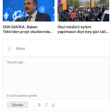
SON DAKİKA: Bakan
Okul müdürü eylem
Tekin’den proje okullarındaki
yapılmasın diye beş gün tatil
atamalara ilişkin açıklama
ilan etti
En az 10 karakter gerekli
Gönder