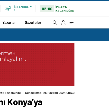
İMSAK'A
İSTANBUL
02:00
KALAN SÜRE
°
Yazarlar
Gazeteler
nı Konya’ya