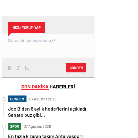
HIZLI YORUM YAP
GÖNDER
SON DAKİKA
HABERLERİ
GÜNDEM
07 Ağustos 2026
Joe Biden 6 aylık hedeflerini açıkladı.
Senato buz gibi…
SPOR
07 Ağustos 2026
En fazla kızaran takım Antalyaspor!