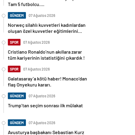
Tam 5 futbolcu….
GÜNDEM
07 Ağustos 2026
Norweç silahlı kuvvetleri kadınlardan
oluşan özel kuvvetler eğitimlerini
başlattı.
SPOR
07 Ağustos 2026
Cristiano Ronaldo’nun akıllara zarar
tüm kariyerinin istatistiğini çıkardık !
SPOR
07 Ağustos 2026
Galatasaray’a kötü haber! Monaco’dan
flaş Onyekuru kararı.
GÜNDEM
07 Ağustos 2026
Trump’tan seçim sonrası ilk mülakat
GÜNDEM
07 Ağustos 2026
Avusturya başbakanı Sebastian Kurz