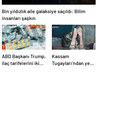
Bin yıldızlık aile galaksiye saçıldı: Bilim
insanları şaşkın
ABD Başkanı Trump,
Kassam
ilaç tarifelerini iki
Tugayları’ndan yeni
hafta içinde
video! İsrailli esir
açıklayacağını
annesine seslendi
söyledi