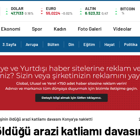
DOLAR
EURO
ALTIN
BITCOIN
47,7133
55,0224
6.523,32
%
0.16%
-0.02%
0,47
Ekonomi
Spor
Kadın
Foto Galeri
Videolar
3.Sayfa
Avrupa
Bülten
Din
Eğitim
Hayat
Politika
şinin öldüğü arazi katliamı davasını Konya’ya nakletti
öldüğü arazi katliamı davası