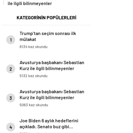
ile ilgili bilinmeyenler
KATEGORİNİN POPÜLERLERİ
Trump’tan seçim sonrası ilk
mülakat
1
8134 kez okundu
Avusturya başbakanı Sebastian
Kurz ile ilgili bilinmeyenler
2
5132 kez okundu
Avusturya başbakanı Sebastian
Kurz ile ilgili bilinmeyenler
3
5063 kez okundu
Joe Biden 6 aylık hedeflerini
açıkladı. Senato buz gibi…
4