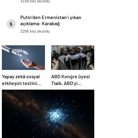
3238 kez okundu
Putin’den Ermenistan’ı yıkan
açıklama: Karabağ
5
Azerbaycan’ın ayrılmaz bir
2256 kez okundu
parçasıdır!
Yapay zekâ sosyal
ABD Kongre üyesi
etkileşim testini
Tlaib, ABD’yi
geçemedi
Filistin’deki
“soykırımda suç
ortağı” olmakla
itham etti